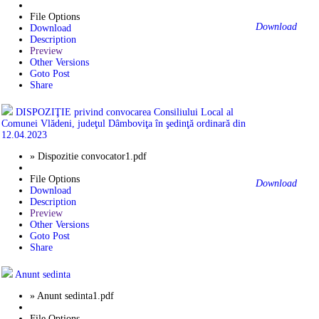
File Options
Download
Download
Description
Preview
Other Versions
Goto Post
Share
DISPOZIŢIE privind convocarea Consiliului Local al
Comunei Vlădeni, judeţul Dâmboviţa în şedinţă ordinară din
12.04.2023
» Dispozitie convocator1.pdf
File Options
Download
Download
Description
Preview
Other Versions
Goto Post
Share
Anunt sedinta
» Anunt sedinta1.pdf
File Options