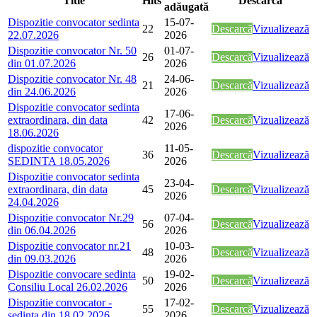
Title
Hits
Descarcă
adăugată
Dispozitie convocator sedinta
15-07-
22
Descarcă
Vizualizează
22.07.2026
2026
Dispozitie convocator Nr. 50
01-07-
26
Descarcă
Vizualizează
din 01.07.2026
2026
Dispozitie convocator Nr. 48
24-06-
21
Descarcă
Vizualizează
din 24.06.2026
2026
Dispozitie convocator sedinta
17-06-
extraordinara, din data
42
Descarcă
Vizualizează
2026
18.06.2026
dispozitie convocator
11-05-
36
Descarcă
Vizualizează
SEDINTA 18.05.2026
2026
Dispozitie convocator sedinta
23-04-
extraordinara, din data
45
Descarcă
Vizualizează
2026
24.04.2026
Dispozitie convocator Nr.29
07-04-
56
Descarcă
Vizualizează
din 06.04.2026
2026
Dispozitie convocator nr.21
10-03-
48
Descarcă
Vizualizează
din 09.03.2026
2026
Dispozitie convocare sedinta
19-02-
50
Descarcă
Vizualizează
Consiliu Local 26.02.2026
2026
Dispozitie convocator -
17-02-
55
Descarcă
Vizualizează
sedinta din 18.02.2026
2026