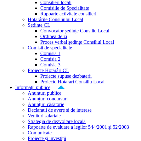
Consilieri locali
Comisiile de Specialitate
Rapoarte activitate consilieri
Hotărârile Consiliului Local
Ședințe CL
Convocator ședințe Consiliu Local
Ordinea de zi
Proces verbal ședințe Consiliul Local
Comisii de specialitate
Comisia 1
Comisia 2
Comisia 3
Proiecte Hotărâri CL
Proiecte supuse dezbaterii
Proiecte Hotarari Consiliu Local
Informații publice
Anunțuri publice
Anunțuri concursuri
Anunțuri căsătorie
Declarații de avere și de interese
Venituri salariale
Strategia de dezvoltare locală
Rapoarte de evaluare a legilor 544/2001 și 52/2003
Comunicate
Proiecte și investiții