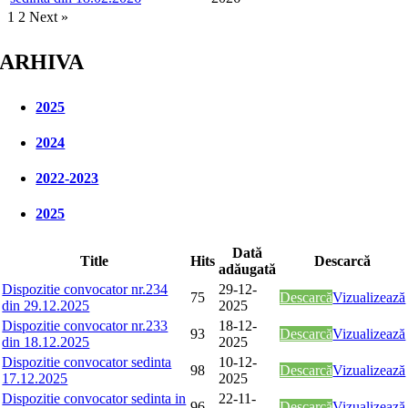
1
2
Next »
ARHIVA
2025
2024
2022-2023
2025
Dată
Title
Hits
Descarcă
adăugată
Dispozitie convocator nr.234
29-12-
75
Descarcă
Vizualizează
din 29.12.2025
2025
Dispozitie convocator nr.233
18-12-
93
Descarcă
Vizualizează
din 18.12.2025
2025
Dispozitie convocator sedinta
10-12-
98
Descarcă
Vizualizează
17.12.2025
2025
Dispozitie convocator sedinta in
22-11-
96
Descarcă
Vizualizează