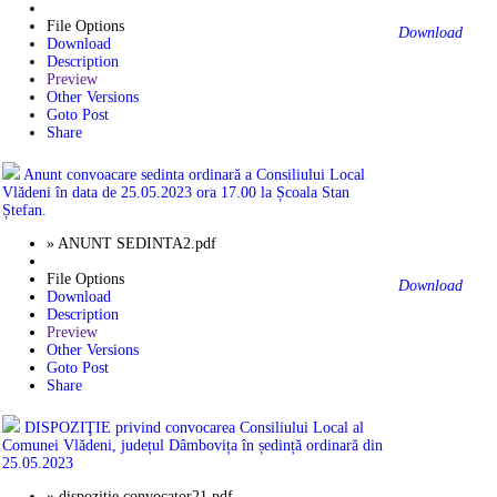
File Options
Download
Download
Description
Preview
Other Versions
Goto Post
Share
Anunt convoacare sedinta ordinară a Consiliului Local
Vlădeni în data de 25.05.2023 ora 17.00 la Școala Stan
Ștefan.
» ANUNT SEDINTA2.pdf
File Options
Download
Download
Description
Preview
Other Versions
Goto Post
Share
DISPOZIŢIE privind convocarea Consiliului Local al
Comunei Vlădeni, județul Dâmbovița în ședință ordinară din
25.05.2023
» dispozitie convocator21.pdf