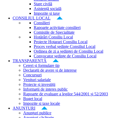
Stare civilă
Asistență socială
Impozite si taxe
CONSILIUL LOCAL
Consilieri
Rapoarte activitate consilieri
Comisiile de Specialitate
Hotărâri Consiliu Local
Proiecte Hotarari Consiliu Local
Proces verbal ședințe Consiliul Local
Ordinea de zi a ședinței de Consiliu Local
Convocator ședințe de Consiliu Local
TRANSPARENȚĂ
Cereri și formulare tip
Declarații de avere și de interese
Concursuri
Venituri salariale
Proiecte și investiții
Informații de interes public
Rapoarte de evaluare a legilor 544/2001 și 52/2003
Buget local
Impozite si taxe locale
ANUNȚURI
Anunțuri publice
Anunțuri căsătorie