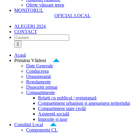
Oferte vânzare teren
MONITORUL
OFICIAL LOCAL
ALEGERI 2024
CONTACT
Cautare...
Acasă
Primăria Vlădeni
Date Generale
Conducerea
Organigramă
Regulamente
Dispoziții primar
Compartimente
Relații cu publicul / registratură
Compartiment urbanism și amenajarea teritoriului
Compartiment stare civilă
Asistență socială
Impozite și taxe
Consiliul Local
Componența CL