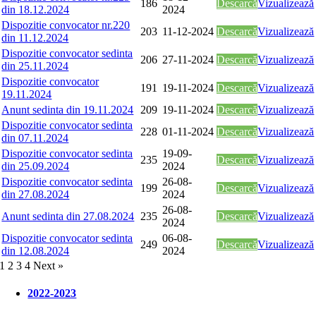
186
Descarcă
Vizualizează
din 18.12.2024
2024
Dispozitie convocator nr.220
203
11-12-2024
Descarcă
Vizualizează
din 11.12.2024
Dispozitie convocator sedinta
206
27-11-2024
Descarcă
Vizualizează
din 25.11.2024
Dispozitie convocator
191
19-11-2024
Descarcă
Vizualizează
19.11.2024
Anunt sedinta din 19.11.2024
209
19-11-2024
Descarcă
Vizualizează
Dispozitie convocator sedinta
228
01-11-2024
Descarcă
Vizualizează
din 07.11.2024
Dispozitie convocator sedinta
19-09-
235
Descarcă
Vizualizează
din 25.09.2024
2024
Dispozitie convocator sedinta
26-08-
199
Descarcă
Vizualizează
din 27.08.2024
2024
26-08-
Anunt sedinta din 27.08.2024
235
Descarcă
Vizualizează
2024
Dispozitie convocator sedinta
06-08-
249
Descarcă
Vizualizează
din 12.08.2024
2024
1
2
3
4
Next »
2022-2023