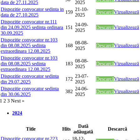
data de 27.11.2025
2025
Dispozitie convocator sedinta in
21-10-
159
Descarcă
Vizualizează
data de 27.10.2025
2025
Dispozitie convocator nr.111
24-09-
din 24.09.2025 sedinta ordinara
151
Descarcă
Vizualizează
2025
30.09.2025
Dispozitie convocator nr.103
08-08-
din 08.08.2025 sedinta
168
Descarcă
Vizualizează
2025
extraordinara 12.08.2025
Dispozitie convocator nr.103
08-08-
din 08.08.2025 sedinta
183
Descarcă
Vizualizează
2025
extraordinara 12.08.2025
Dispozitie convocator sedinta
23-07-
172
Descarcă
Vizualizează
din 29.07.2025
2025
Dispozitie convocator sedinta
24-06-
382
Descarcă
Vizualizează
din 30.06.2025
2025
1
2
3
Next »
2024
Dată
Title
Hits
Descarcă
adăugată
Dispozitie convocator nr.223
18-12-