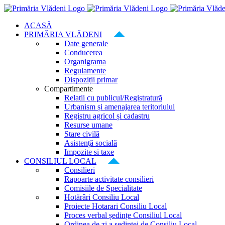
Skip
to
ACASĂ
content
PRIMĂRIA VLĂDENI
Date generale
Conducerea
Organigrama
Regulamente
Dispoziții primar
Compartimente
Relatii cu publicul/Registratură
Urbanism și amenajarea teritoriului
Registru agricol și cadastru
Resurse umane
Stare civilă
Asistență socială
Impozite si taxe
CONSILIUL LOCAL
Consilieri
Rapoarte activitate consilieri
Comisiile de Specialitate
Hotărâri Consiliu Local
Proiecte Hotarari Consiliu Local
Proces verbal ședințe Consiliul Local
Ordinea de zi a ședinței de Consiliu Local