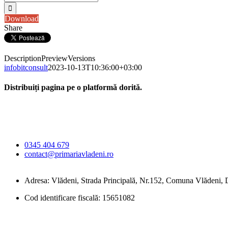
Download
Share
Description
Preview
Versions
infobitconsult
2023-10-13T10:36:00+03:00
Distribuiți pagina pe o platformă dorită.
Facebook
X
LinkedIn
WhatsApp
E-
Primăria Comunei
mail:
Vlădeni
0345 404 679
contact@primariavladeni.ro
Adresa: Vlădeni, Strada Principală, Nr.152, Comuna Vlădeni
Cod identificare fiscală: 15651082