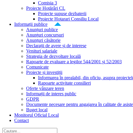
Comisia 3
Proiecte Hotărâri CL
Proiecte supuse dezbaterii
Proiecte Hotarari Consiliu Local
Informații publice
Anunțuri publice
Anunțuri concursuri
Anunțuri căsătorie
Declarații de avere și de interese
Venituri salariale
Strategia de dezvoltare locală
Rapoarte de evaluare a legilor 544/2001 și 52/2003
Comunicate
Proiecte și investiții
Informarea în prealabil, din oficiu, asupra proiecte
Rapoarte activitate consilieri
Oferte vânzare teren
Informații de interes public
GDPR
Documente necesare pentru angajarea în calitate de asiste
Buget local
Monitorul Oficial Local
Contact
Cautare...