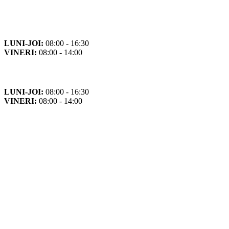
Orar
Program de funcționare
LUNI-JOI:
08:00 - 16:30
VINERI:
08:00 - 14:00
Program cu publicul
LUNI-JOI:
08:00 - 16:30
VINERI:
08:00 - 14:00