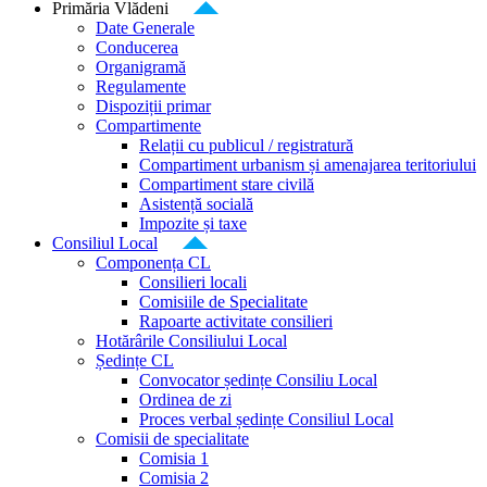
Primăria Vlădeni
Date Generale
Conducerea
Organigramă
Regulamente
Dispoziții primar
Compartimente
Relații cu publicul / registratură
Compartiment urbanism și amenajarea teritoriului
Compartiment stare civilă
Asistență socială
Impozite și taxe
Consiliul Local
Componența CL
Consilieri locali
Comisiile de Specialitate
Rapoarte activitate consilieri
Hotărârile Consiliului Local
Ședințe CL
Convocator ședințe Consiliu Local
Ordinea de zi
Proces verbal ședințe Consiliul Local
Comisii de specialitate
Comisia 1
Comisia 2