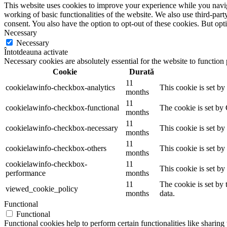
This website uses cookies to improve your experience while you navigat
working of basic functionalities of the website. We also use third-pa
consent. You also have the option to opt-out of these cookies. But op
Necessary
Necessary
Întotdeauna activate
Necessary cookies are absolutely essential for the website to function
Cookie
Durată
11
cookielawinfo-checkbox-analytics
This cookie is set b
months
11
cookielawinfo-checkbox-functional
The cookie is set by
months
11
cookielawinfo-checkbox-necessary
This cookie is set b
months
11
cookielawinfo-checkbox-others
This cookie is set b
months
cookielawinfo-checkbox-
11
This cookie is set b
performance
months
11
The cookie is set by
viewed_cookie_policy
months
data.
Functional
Functional
Functional cookies help to perform certain functionalities like sharing 