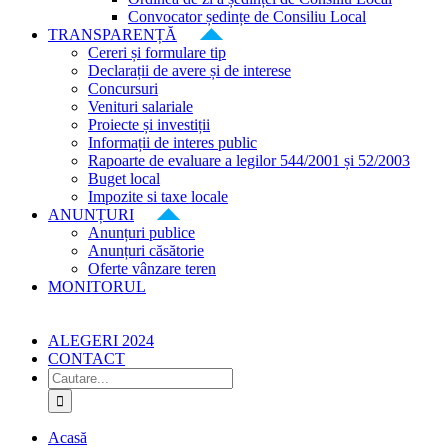
Convocator ședințe de Consiliu Local
TRANSPARENȚĂ
Cereri și formulare tip
Declarații de avere și de interese
Concursuri
Venituri salariale
Proiecte și investiții
Informații de interes public
Rapoarte de evaluare a legilor 544/2001 și 52/2003
Buget local
Impozite si taxe locale
ANUNȚURI
Anunțuri publice
Anunțuri căsătorie
Oferte vânzare teren
MONITORUL
ALEGERI 2024
CONTACT
Cautare...
Acasă