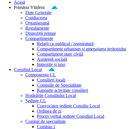
Acasă
Primăria Vlădeni
Date Generale
Conducerea
Organigramă
Regulamente
Dispoziții primar
Compartimente
Relații cu publicul / registratură
Compartiment urbanism și amenajarea teritoriului
Compartiment stare civilă
Asistență socială
Impozite și taxe
Consiliul Local
Componența CL
Consilieri locali
Comisiile de Specialitate
Rapoarte activitate consilieri
Hotărârile Consiliului Local
Ședințe CL
Convocator ședințe Consiliu Local
Ordinea de zi
Proces verbal ședințe Consiliul Local
Comisii de specialitate
Comisia 1