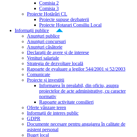
Comisia 2
Comisia 3
Proiecte Hotărâri CL
Proiecte supuse dezbaterii
Proiecte Hotarari Consiliu Local
Informații publice
Anunțuri publice
Anunțuri concursuri
Anunțuri căsătorie
Declarații de avere și de interese
Venituri salariale
Strategia de dezvoltare locală
Rapoarte de evaluare a legilor 544/2001 și 52/2003
Comunicate
Proiecte și investiții
Informarea în prealabil, din oficiu, asupra
proiectelor de acte administrative, cu caracter
normativ
Rapoarte activitate consilieri
Oferte vânzare teren
Informații de interes public
GDPR
Documente necesare pentru angajarea în calitate de
asistent personal
Buget local