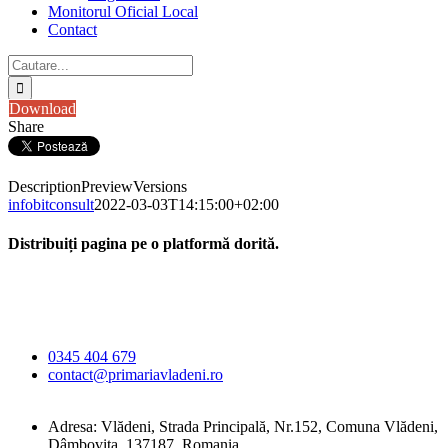
Monitorul Oficial Local
Contact
Cautare...
Download
Share
Description
Preview
Versions
infobitconsult
2022-03-03T14:15:00+02:00
Distribuiți pagina pe o platformă dorită.
Facebook
X
LinkedIn
WhatsApp
E-
Primăria Comunei
mail:
Vlădeni
0345 404 679
contact@primariavladeni.ro
Adresa: Vlădeni, Strada Principală, Nr.152, Comuna Vlădeni,
Dâmbovița, 137187, Romania