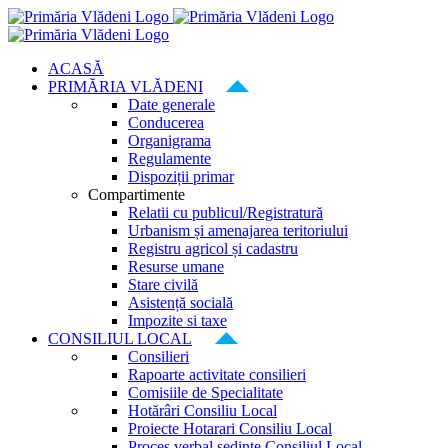
Skip
to
content
ACASĂ
PRIMĂRIA VLĂDENI
Date generale
Conducerea
Organigrama
Regulamente
Dispoziții primar
Compartimente
Relatii cu publicul/Registratură
Urbanism și amenajarea teritoriului
Registru agricol și cadastru
Resurse umane
Stare civilă
Asistență socială
Impozite si taxe
CONSILIUL LOCAL
Consilieri
Rapoarte activitate consilieri
Comisiile de Specialitate
Hotărâri Consiliu Local
Proiecte Hotarari Consiliu Local
Proces verbal ședințe Consiliul Local