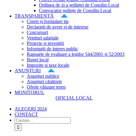
Ordinea de zi a ședinței de Consiliu Local
Convocator ședințe de Consiliu Local
TRANSPARENȚĂ
Cereri și formulare tip
Declarații de avere și de interese
Concursuri
Venituri salariale
Proiecte și investiții
Informații de interes public
Rapoarte de evaluare a legilor 544/2001 și 52/2003
Buget local
Impozite si taxe locale
ANUNȚURI
Anunțuri publice
Anunțuri căsătorie
Oferte vânzare teren
MONITORUL
OFICIAL LOCAL
ALEGERI 2024
CONTACT
Cautare...