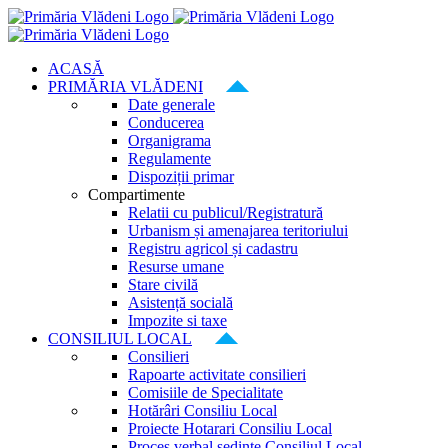
Skip
to
content
ACASĂ
PRIMĂRIA VLĂDENI
Date generale
Conducerea
Organigrama
Regulamente
Dispoziții primar
Compartimente
Relatii cu publicul/Registratură
Urbanism și amenajarea teritoriului
Registru agricol și cadastru
Resurse umane
Stare civilă
Asistență socială
Impozite si taxe
CONSILIUL LOCAL
Consilieri
Rapoarte activitate consilieri
Comisiile de Specialitate
Hotărâri Consiliu Local
Proiecte Hotarari Consiliu Local
Proces verbal ședințe Consiliul Local