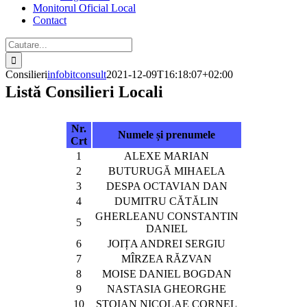
Monitorul Oficial Local
Contact
Cautare...
Consilieri
infobitconsult
2021-12-09T16:18:07+02:00
Listă Consilieri Locali
Nr.
Numele și prenumele
Crt
1
ALEXE MARIAN
2
BUTURUGĂ MIHAELA
3
DESPA OCTAVIAN DAN
4
DUMITRU CĂTĂLIN
GHERLEANU CONSTANTIN
5
DANIEL
6
JOIȚA ANDREI SERGIU
7
MÎRZEA RĂZVAN
8
MOISE DANIEL BOGDAN
9
NASTASIA GHEORGHE
10
STOIAN NICOLAE CORNEL