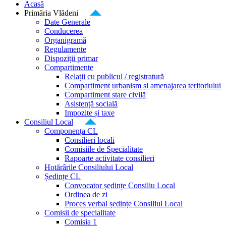
Acasă
Primăria Vlădeni
Date Generale
Conducerea
Organigramă
Regulamente
Dispoziții primar
Compartimente
Relații cu publicul / registratură
Compartiment urbanism și amenajarea teritoriului
Compartiment stare civilă
Asistență socială
Impozite și taxe
Consiliul Local
Componența CL
Consilieri locali
Comisiile de Specialitate
Rapoarte activitate consilieri
Hotărârile Consiliului Local
Ședințe CL
Convocator ședințe Consiliu Local
Ordinea de zi
Proces verbal ședințe Consiliul Local
Comisii de specialitate
Comisia 1