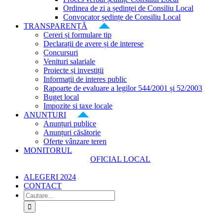
Ordinea de zi a ședinței de Consiliu Local
Convocator ședințe de Consiliu Local
TRANSPARENȚĂ
Cereri și formulare tip
Declarații de avere și de interese
Concursuri
Venituri salariale
Proiecte și investiții
Informații de interes public
Rapoarte de evaluare a legilor 544/2001 și 52/2003
Buget local
Impozite si taxe locale
ANUNȚURI
Anunțuri publice
Anunțuri căsătorie
Oferte vânzare teren
MONITORUL
OFICIAL LOCAL
ALEGERI 2024
CONTACT
Cautare...