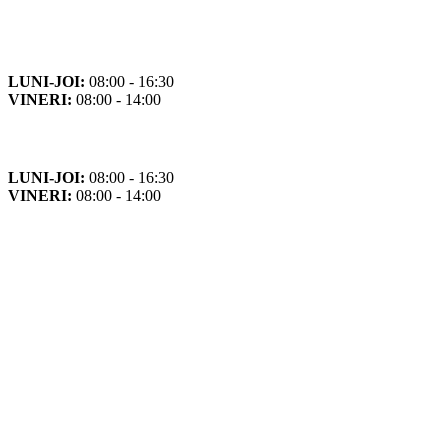
Program de funcționare
LUNI-JOI:
08:00 - 16:30
VINERI:
08:00 - 14:00
Program cu publicul
LUNI-JOI:
08:00 - 16:30
VINERI:
08:00 - 14:00