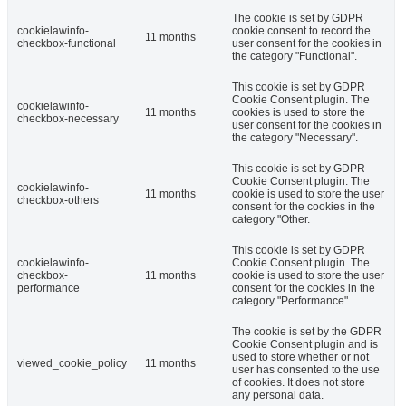
The cookie is set by GDPR
cookielawinfo-
cookie consent to record the
11 months
checkbox-functional
user consent for the cookies in
the category "Functional".
This cookie is set by GDPR
Cookie Consent plugin. The
cookielawinfo-
11 months
cookies is used to store the
checkbox-necessary
user consent for the cookies in
the category "Necessary".
This cookie is set by GDPR
Cookie Consent plugin. The
cookielawinfo-
11 months
cookie is used to store the user
checkbox-others
consent for the cookies in the
category "Other.
This cookie is set by GDPR
cookielawinfo-
Cookie Consent plugin. The
checkbox-
11 months
cookie is used to store the user
performance
consent for the cookies in the
category "Performance".
The cookie is set by the GDPR
Cookie Consent plugin and is
used to store whether or not
viewed_cookie_policy
11 months
user has consented to the use
of cookies. It does not store
any personal data.