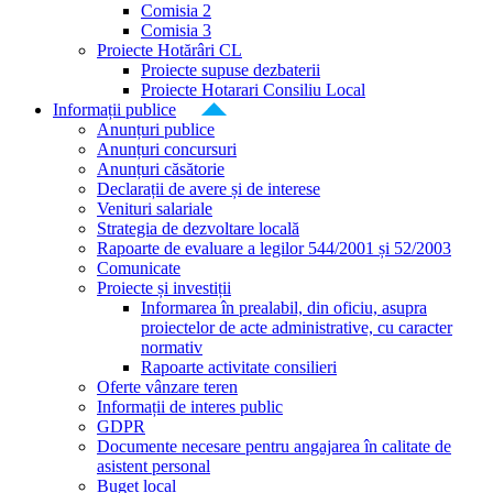
Comisia 2
Comisia 3
Proiecte Hotărâri CL
Proiecte supuse dezbaterii
Proiecte Hotarari Consiliu Local
Informații publice
Anunțuri publice
Anunțuri concursuri
Anunțuri căsătorie
Declarații de avere și de interese
Venituri salariale
Strategia de dezvoltare locală
Rapoarte de evaluare a legilor 544/2001 și 52/2003
Comunicate
Proiecte și investiții
Informarea în prealabil, din oficiu, asupra
proiectelor de acte administrative, cu caracter
normativ
Rapoarte activitate consilieri
Oferte vânzare teren
Informații de interes public
GDPR
Documente necesare pentru angajarea în calitate de
asistent personal
Buget local