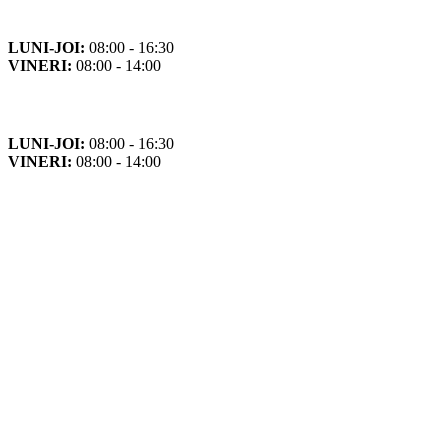
Program de funcționare
LUNI-JOI:
08:00 - 16:30
VINERI:
08:00 - 14:00
Program cu publicul
LUNI-JOI:
08:00 - 16:30
VINERI:
08:00 - 14:00