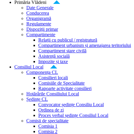
Primăria Vlădeni
Date Generale
Conducerea
Organigramă
Regulamente
Dispoziții primar
Compartimente
Relații cu publicul / registratură
Compartiment urbanism și amenajarea teritoriului
Compartiment stare civilă
Asistență socială
Impozite și taxe
Consiliul Local
Componența CL
Consilieri locali
Comisiile de Specialitate
Rapoarte activitate consilieri
Hotărârile Consiliului Local
Ședințe CL
Convocator ședințe Consiliu Local
Ordinea de zi
Proces verbal ședințe Consiliul Local
Comisii de specialitate
Comisia 1
Comisia 2