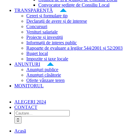
Convocator ședințe de Consiliu Local
TRANSPARENȚĂ
Cereri și formulare tip
Declarații de avere și de interese
Concursuri
Venituri salariale
Proiecte și investiții
Informații de interes public
Rapoarte de evaluare a legilor 544/2001 și 52/2003
Buget local
Impozite si taxe locale
ANUNȚURI
Anunțuri publice
Anunțuri căsătorie
Oferte vânzare teren
MONITORUL
ALEGERI 2024
CONTACT
Cautare...
Acasă