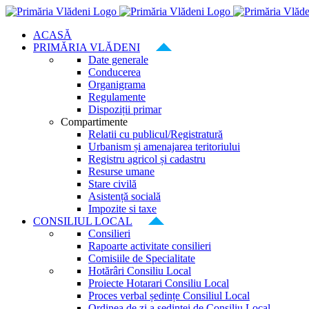
Skip
to
ACASĂ
content
PRIMĂRIA VLĂDENI
Date generale
Conducerea
Organigrama
Regulamente
Dispoziții primar
Compartimente
Relatii cu publicul/Registratură
Urbanism și amenajarea teritoriului
Registru agricol și cadastru
Resurse umane
Stare civilă
Asistență socială
Impozite si taxe
CONSILIUL LOCAL
Consilieri
Rapoarte activitate consilieri
Comisiile de Specialitate
Hotărâri Consiliu Local
Proiecte Hotarari Consiliu Local
Proces verbal ședințe Consiliul Local
Ordinea de zi a ședinței de Consiliu Local