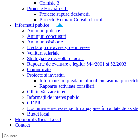
Comisia 3
Proiecte Hotărâri CL
Proiecte supuse dezbaterii
Proiecte Hotarari Consiliu Local
Informații publice
Anunțuri publice
Anunțuri concursuri
Anunțuri căsătorie
Declarații de avere și de interese
Venituri salariale
Strategia de dezvoltare locală
Rapoarte de evaluare a legilor 544/2001 și 52/2003
Comunicate
Proiecte și investiții
Informarea în prealabil, din oficiu, asupra proiecte
Rapoarte activitate consilieri
Oferte vânzare teren
Informații de interes public
GDPR
Documente necesare pentru angajarea în calitate de asiste
Buget local
Monitorul Oficial Local
Contact
Cautare...