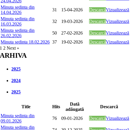
24.04.2026
Minuta sedinta din
31
15-04-2026
Descarcă
Vizualizează
14.04.2026
Minuta sedinta din
32
19-03-2026
Descarcă
Vizualizează
16.03.2026
Minuta sedinta din
50
27-02-2026
Descarcă
Vizualizează
26.02.2026
Minuta sedinta 18.02.2026
37
19-02-2026
Descarcă
Vizualizează
1
2
Next »
ARHIVA
2025
2024
2025
Dată
Title
Hits
Descarcă
adăugată
Minuta sedinta din
76
09-01-2026
Descarcă
Vizualizează
09.01.2026
Minuta sedinta din
74
30-12-2025
Descarcă
Vizualizează