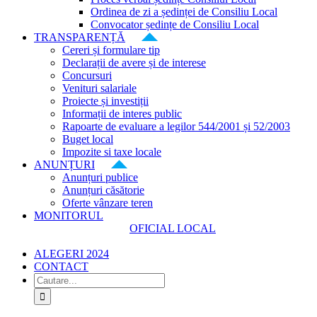
Ordinea de zi a ședinței de Consiliu Local
Convocator ședințe de Consiliu Local
TRANSPARENȚĂ
Cereri și formulare tip
Declarații de avere și de interese
Concursuri
Venituri salariale
Proiecte și investiții
Informații de interes public
Rapoarte de evaluare a legilor 544/2001 și 52/2003
Buget local
Impozite si taxe locale
ANUNȚURI
Anunțuri publice
Anunțuri căsătorie
Oferte vânzare teren
MONITORUL
OFICIAL LOCAL
ALEGERI 2024
CONTACT
Cautare...