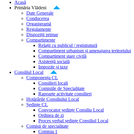
Acasă
Primăria Vlădeni
Date Generale
Conducerea
Organigramă
Regulamente
Dispoziții primar
Compartimente
Relații cu publicul / registratură
Compartiment urbanism și amenajarea teritoriului
Compartiment stare civilă
Asistență socială
Impozite și taxe
Consiliul Local
Componența CL
Consilieri locali
Comisiile de Specialitate
Rapoarte activitate consilieri
Hotărârile Consiliului Local
Ședințe CL
Convocator ședințe Consiliu Local
Ordinea de zi
Proces verbal ședințe Consiliul Local
Comisii de specialitate
Comisia 1