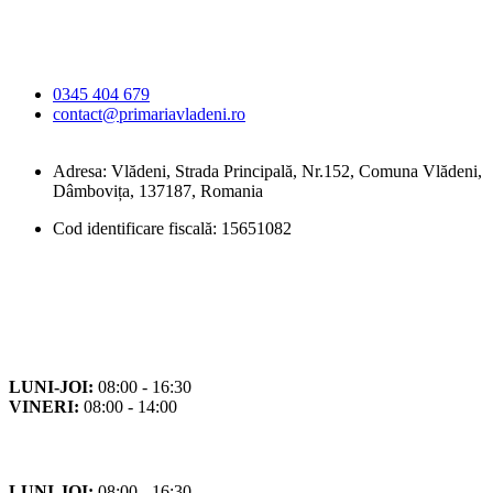
Primăria Comunei
Vlădeni
0345 404 679
contact@primariavladeni.ro
Adresa: Vlădeni, Strada Principală, Nr.152, Comuna Vlădeni,
Dâmbovița, 137187, Romania
Cod identificare fiscală: 15651082
Orar
Program de funcționare
LUNI-JOI:
08:00 - 16:30
VINERI:
08:00 - 14:00
Program cu publicul
LUNI-JOI:
08:00 - 16:30