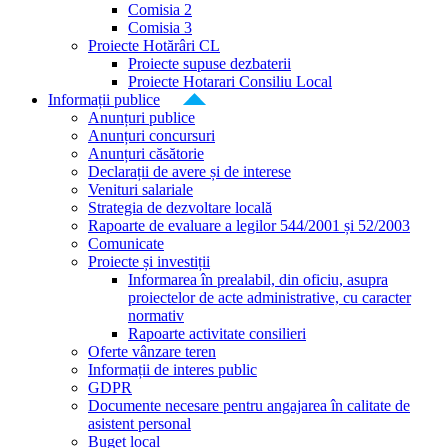
Comisia 2
Comisia 3
Proiecte Hotărâri CL
Proiecte supuse dezbaterii
Proiecte Hotarari Consiliu Local
Informații publice
Anunțuri publice
Anunțuri concursuri
Anunțuri căsătorie
Declarații de avere și de interese
Venituri salariale
Strategia de dezvoltare locală
Rapoarte de evaluare a legilor 544/2001 și 52/2003
Comunicate
Proiecte și investiții
Informarea în prealabil, din oficiu, asupra
proiectelor de acte administrative, cu caracter
normativ
Rapoarte activitate consilieri
Oferte vânzare teren
Informații de interes public
GDPR
Documente necesare pentru angajarea în calitate de
asistent personal
Buget local