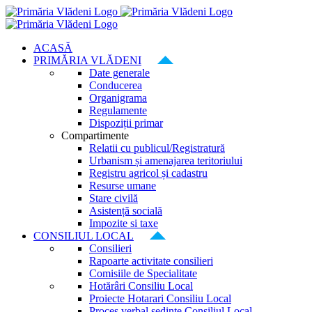
Skip
to
content
ACASĂ
PRIMĂRIA VLĂDENI
Date generale
Conducerea
Organigrama
Regulamente
Dispoziții primar
Compartimente
Relatii cu publicul/Registratură
Urbanism și amenajarea teritoriului
Registru agricol și cadastru
Resurse umane
Stare civilă
Asistență socială
Impozite si taxe
CONSILIUL LOCAL
Consilieri
Rapoarte activitate consilieri
Comisiile de Specialitate
Hotărâri Consiliu Local
Proiecte Hotarari Consiliu Local
Proces verbal ședințe Consiliul Local