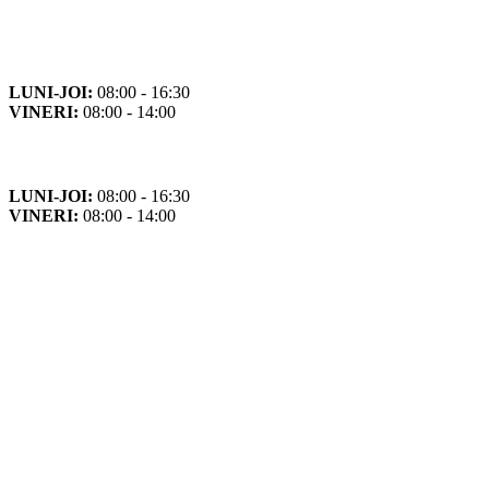
Orar
Program de funcționare
LUNI-JOI:
08:00 - 16:30
VINERI:
08:00 - 14:00
Program cu publicul
LUNI-JOI:
08:00 - 16:30
VINERI:
08:00 - 14:00