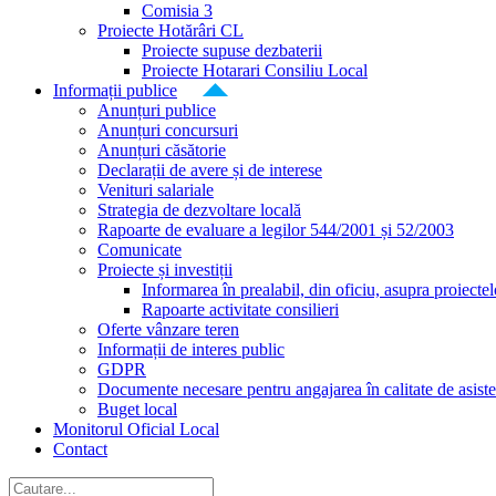
Comisia 3
Proiecte Hotărâri CL
Proiecte supuse dezbaterii
Proiecte Hotarari Consiliu Local
Informații publice
Anunțuri publice
Anunțuri concursuri
Anunțuri căsătorie
Declarații de avere și de interese
Venituri salariale
Strategia de dezvoltare locală
Rapoarte de evaluare a legilor 544/2001 și 52/2003
Comunicate
Proiecte și investiții
Informarea în prealabil, din oficiu, asupra proiecte
Rapoarte activitate consilieri
Oferte vânzare teren
Informații de interes public
GDPR
Documente necesare pentru angajarea în calitate de asiste
Buget local
Monitorul Oficial Local
Contact
Cautare...