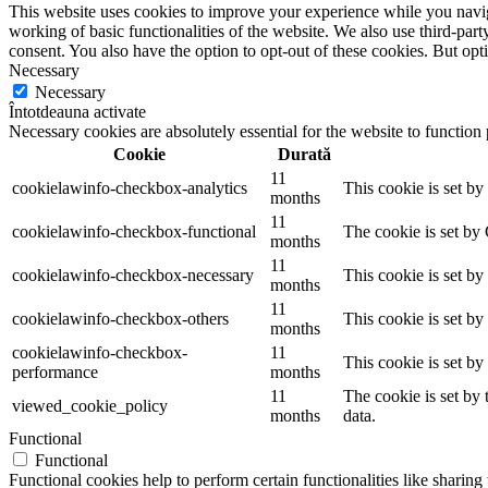
This website uses cookies to improve your experience while you navigat
working of basic functionalities of the website. We also use third-pa
consent. You also have the option to opt-out of these cookies. But op
Necessary
Necessary
Întotdeauna activate
Necessary cookies are absolutely essential for the website to function
Cookie
Durată
11
cookielawinfo-checkbox-analytics
This cookie is set b
months
11
cookielawinfo-checkbox-functional
The cookie is set by
months
11
cookielawinfo-checkbox-necessary
This cookie is set b
months
11
cookielawinfo-checkbox-others
This cookie is set b
months
cookielawinfo-checkbox-
11
This cookie is set b
performance
months
11
The cookie is set by
viewed_cookie_policy
months
data.
Functional
Functional
Functional cookies help to perform certain functionalities like sharing 