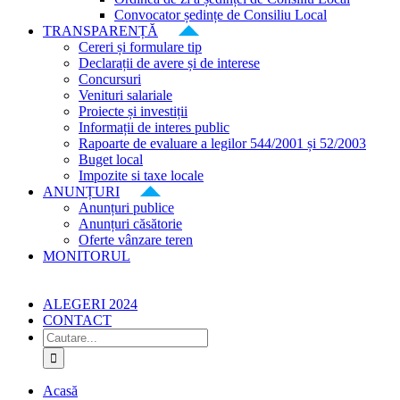
Convocator ședințe de Consiliu Local
TRANSPARENȚĂ
Cereri și formulare tip
Declarații de avere și de interese
Concursuri
Venituri salariale
Proiecte și investiții
Informații de interes public
Rapoarte de evaluare a legilor 544/2001 și 52/2003
Buget local
Impozite si taxe locale
ANUNȚURI
Anunțuri publice
Anunțuri căsătorie
Oferte vânzare teren
MONITORUL
ALEGERI 2024
CONTACT
Cautare...
Acasă