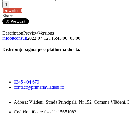
Download
Share
Description
Preview
Versions
infobitconsult
2022-07-12T15:43:00+03:00
Distribuiți pagina pe o platformă dorită.
Facebook
X
LinkedIn
WhatsApp
E-
Primăria Comunei
mail:
Vlădeni
0345 404 679
contact@primariavladeni.ro
Adresa: Vlădeni, Strada Principală, Nr.152, Comuna Vlădeni
Cod identificare fiscală: 15651082