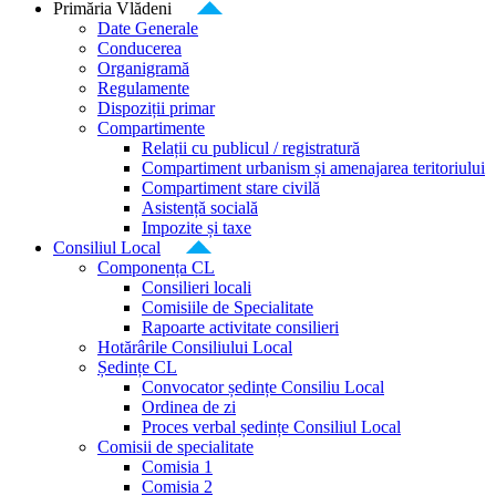
Primăria Vlădeni
Date Generale
Conducerea
Organigramă
Regulamente
Dispoziții primar
Compartimente
Relații cu publicul / registratură
Compartiment urbanism și amenajarea teritoriului
Compartiment stare civilă
Asistență socială
Impozite și taxe
Consiliul Local
Componența CL
Consilieri locali
Comisiile de Specialitate
Rapoarte activitate consilieri
Hotărârile Consiliului Local
Ședințe CL
Convocator ședințe Consiliu Local
Ordinea de zi
Proces verbal ședințe Consiliul Local
Comisii de specialitate
Comisia 1
Comisia 2