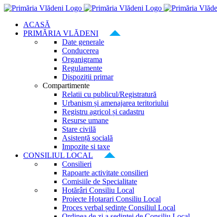
Skip
to
ACASĂ
content
PRIMĂRIA VLĂDENI
Date generale
Conducerea
Organigrama
Regulamente
Dispoziții primar
Compartimente
Relatii cu publicul/Registratură
Urbanism și amenajarea teritoriului
Registru agricol și cadastru
Resurse umane
Stare civilă
Asistență socială
Impozite si taxe
CONSILIUL LOCAL
Consilieri
Rapoarte activitate consilieri
Comisiile de Specialitate
Hotărâri Consiliu Local
Proiecte Hotarari Consiliu Local
Proces verbal ședințe Consiliul Local
Ordinea de zi a ședinței de Consiliu Local