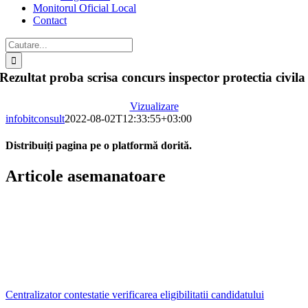
Monitorul Oficial Local
Contact
Cautare...
Rezultat proba scrisa concurs inspector protectia civila
Vizualizare
infobitconsult
2022-08-02T12:33:55+03:00
Distribuiți pagina pe o platformă dorită.
Facebook
X
LinkedIn
WhatsApp
E-
Articole asemanatoare
mail:
Centralizator contestatie verificarea eligibilitatii candidatului