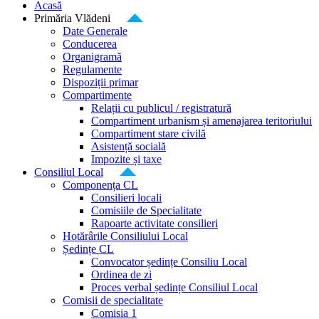
Acasă
Primăria Vlădeni
Date Generale
Conducerea
Organigramă
Regulamente
Dispoziții primar
Compartimente
Relații cu publicul / registratură
Compartiment urbanism și amenajarea teritoriului
Compartiment stare civilă
Asistență socială
Impozite și taxe
Consiliul Local
Componența CL
Consilieri locali
Comisiile de Specialitate
Rapoarte activitate consilieri
Hotărârile Consiliului Local
Ședințe CL
Convocator ședințe Consiliu Local
Ordinea de zi
Proces verbal ședințe Consiliul Local
Comisii de specialitate
Comisia 1