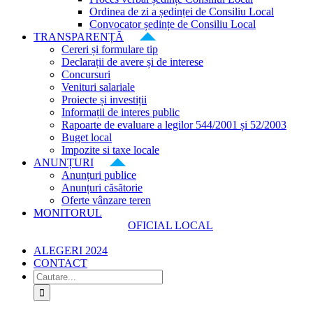
Ordinea de zi a ședinței de Consiliu Local
Convocator ședințe de Consiliu Local
TRANSPARENȚĂ
Cereri și formulare tip
Declarații de avere și de interese
Concursuri
Venituri salariale
Proiecte și investiții
Informații de interes public
Rapoarte de evaluare a legilor 544/2001 și 52/2003
Buget local
Impozite si taxe locale
ANUNȚURI
Anunțuri publice
Anunțuri căsătorie
Oferte vânzare teren
MONITORUL
OFICIAL LOCAL
ALEGERI 2024
CONTACT
Cautare...