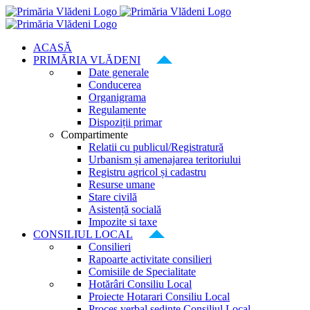
Skip
to
content
ACASĂ
PRIMĂRIA VLĂDENI
Date generale
Conducerea
Organigrama
Regulamente
Dispoziții primar
Compartimente
Relatii cu publicul/Registratură
Urbanism și amenajarea teritoriului
Registru agricol și cadastru
Resurse umane
Stare civilă
Asistență socială
Impozite si taxe
CONSILIUL LOCAL
Consilieri
Rapoarte activitate consilieri
Comisiile de Specialitate
Hotărâri Consiliu Local
Proiecte Hotarari Consiliu Local
Proces verbal ședințe Consiliul Local