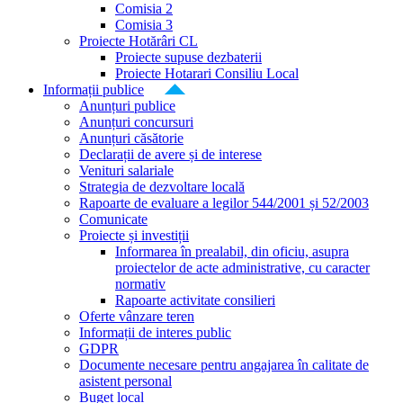
Comisia 2
Comisia 3
Proiecte Hotărâri CL
Proiecte supuse dezbaterii
Proiecte Hotarari Consiliu Local
Informații publice
Anunțuri publice
Anunțuri concursuri
Anunțuri căsătorie
Declarații de avere și de interese
Venituri salariale
Strategia de dezvoltare locală
Rapoarte de evaluare a legilor 544/2001 și 52/2003
Comunicate
Proiecte și investiții
Informarea în prealabil, din oficiu, asupra
proiectelor de acte administrative, cu caracter
normativ
Rapoarte activitate consilieri
Oferte vânzare teren
Informații de interes public
GDPR
Documente necesare pentru angajarea în calitate de
asistent personal
Buget local