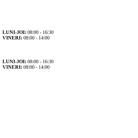
Orar
Program de funcționare
LUNI-JOI:
08:00 - 16:30
VINERI:
08:00 - 14:00
Program cu publicul
LUNI-JOI:
08:00 - 16:30
VINERI:
08:00 - 14:00