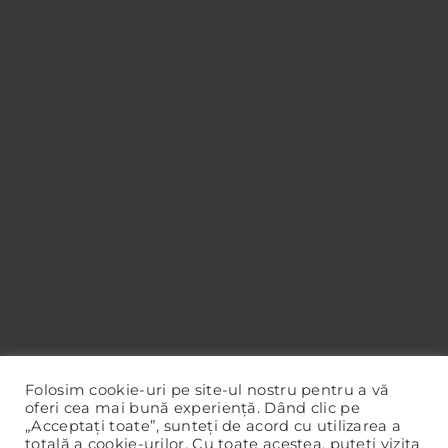
Folosim cookie-uri pe site-ul nostru pentru a vă
oferi cea mai bună experiență. Dând clic pe
„Acceptați toate”, sunteți de acord cu utilizarea a
totală a cookie-urilor. Cu toate acestea, puteți vizita