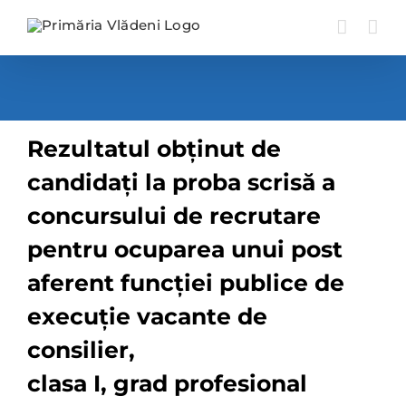
Skip
to
content
Rezultatul o
bţinut de
candidaţi la proba scrisă a
concursului de recrutare
pentru ocuparea unui post
aferent funcţiei publice de
execuţie vacante de
consilier,
clasa I, grad profesional