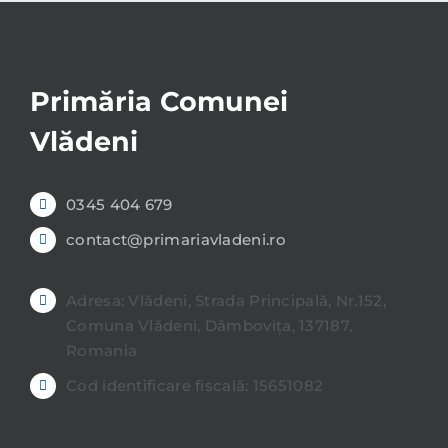
Primăria Comunei
Vlădeni
0345 404 679
contact@primariavladeni.ro
Adresa: Vlădeni, Strada Principală, Nr.152,
Comuna Vlădeni, Dâmbovița, 137187,
Romania
Cod identificare fiscală: 15651082