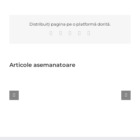
Distribuiți pagina pe o platformă dorită.
Facebook
X
LinkedIn
WhatsApp
E-
mail:
Centralizator
contestatie
verificarea
eligibilitatii
Articole asemanatoare
candidatului