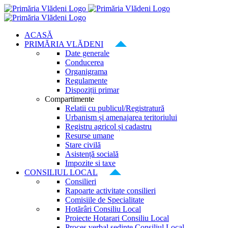
Skip
to
content
ACASĂ
PRIMĂRIA VLĂDENI
Date generale
Conducerea
Organigrama
Regulamente
Dispoziții primar
Compartimente
Relatii cu publicul/Registratură
Urbanism și amenajarea teritoriului
Registru agricol și cadastru
Resurse umane
Stare civilă
Asistență socială
Impozite si taxe
CONSILIUL LOCAL
Consilieri
Rapoarte activitate consilieri
Comisiile de Specialitate
Hotărâri Consiliu Local
Proiecte Hotarari Consiliu Local
Proces verbal ședințe Consiliul Local