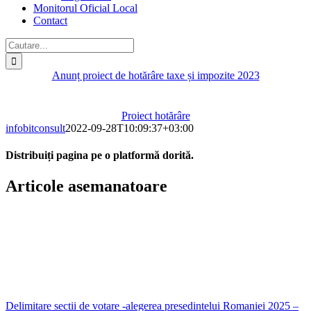
Monitorul Oficial Local
Contact
Cautare...
Anunț proiect de hotărâre taxe și impozite 2023
Proiect hotărâre
infobitconsult
2022-09-28T10:09:37+03:00
Distribuiți pagina pe o platformă dorită.
Facebook
X
LinkedIn
WhatsApp
E-
Articole asemanatoare
mail:
Delimitare sectii de votare -alegerea presedintelui Romaniei 2025 –