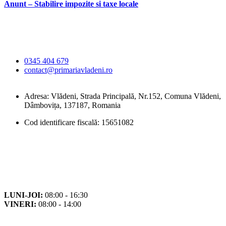
Anunt – Stabilire impozite si taxe locale
Primăria Comunei
Vlădeni
0345 404 679
contact@primariavladeni.ro
Adresa: Vlădeni, Strada Principală, Nr.152, Comuna Vlădeni,
Dâmbovița, 137187, Romania
Cod identificare fiscală: 15651082
Orar
Program de funcționare
LUNI-JOI:
08:00 - 16:30
VINERI:
08:00 - 14:00
Program cu publicul