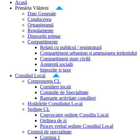
Acasă
Primăria Vlădeni
Date Generale
Conducerea
Organigramă
Regulamente
Dispoziții primar
Compartimente
Relații cu publicul / registratură
Compartiment urbanism și amenajarea teritoriului
Compartiment stare civilă
Asistență socială
Impozite și taxe
Consiliul Local
Componența CL
Consilieri locali
Comisiile de Specialitate
Rapoarte activitate consilieri
Hotărârile Consiliului Local
Ședințe CL
Convocator ședințe Consiliu Local
Ordinea de zi
Proces verbal ședințe Consiliul Local
Comisii de specialitate
Comisia 1