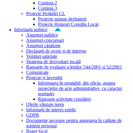
Comisia 2
Comisia 3
Proiecte Hotărâri CL
Proiecte supuse dezbaterii
Proiecte Hotarari Consiliu Local
Informații publice
Anunțuri publice
Anunțuri concursuri
Anunțuri căsătorie
Declarații de avere și de interese
Venituri salariale
Strategia de dezvoltare locală
Rapoarte de evaluare a legilor 544/2001 și 52/2003
Comunicate
Proiecte și investiții
Informarea în prealabil, din oficiu, asupra
proiectelor de acte administrative, cu caracter
normativ
Rapoarte activitate consilieri
Oferte vânzare teren
Informații de interes public
GDPR
Documente necesare pentru angajarea în calitate de
asistent personal
Buget local