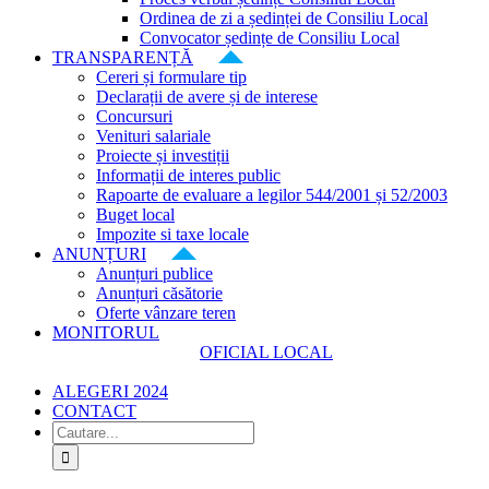
Ordinea de zi a ședinței de Consiliu Local
Convocator ședințe de Consiliu Local
TRANSPARENȚĂ
Cereri și formulare tip
Declarații de avere și de interese
Concursuri
Venituri salariale
Proiecte și investiții
Informații de interes public
Rapoarte de evaluare a legilor 544/2001 și 52/2003
Buget local
Impozite si taxe locale
ANUNȚURI
Anunțuri publice
Anunțuri căsătorie
Oferte vânzare teren
MONITORUL
OFICIAL LOCAL
ALEGERI 2024
CONTACT
Cautare...