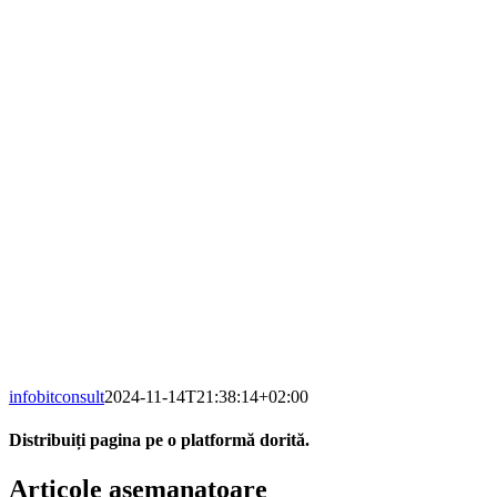
infobitconsult
2024-11-14T21:38:14+02:00
Distribuiți pagina pe o platformă dorită.
Facebook
X
LinkedIn
WhatsApp
E-
Articole asemanatoare