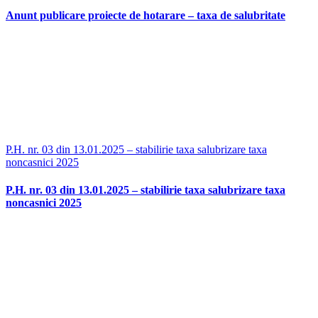
Anunt publicare proiecte de hotarare – taxa de salubritate
P.H. nr. 03 din 13.01.2025 – stabilirie taxa salubrizare taxa
noncasnici 2025
P.H. nr. 03 din 13.01.2025 – stabilirie taxa salubrizare taxa
noncasnici 2025