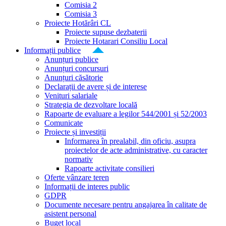
Comisia 2
Comisia 3
Proiecte Hotărâri CL
Proiecte supuse dezbaterii
Proiecte Hotarari Consiliu Local
Informații publice
Anunțuri publice
Anunțuri concursuri
Anunțuri căsătorie
Declarații de avere și de interese
Venituri salariale
Strategia de dezvoltare locală
Rapoarte de evaluare a legilor 544/2001 și 52/2003
Comunicate
Proiecte și investiții
Informarea în prealabil, din oficiu, asupra
proiectelor de acte administrative, cu caracter
normativ
Rapoarte activitate consilieri
Oferte vânzare teren
Informații de interes public
GDPR
Documente necesare pentru angajarea în calitate de
asistent personal
Buget local