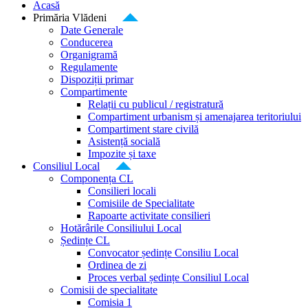
Acasă
Primăria Vlădeni
Date Generale
Conducerea
Organigramă
Regulamente
Dispoziții primar
Compartimente
Relații cu publicul / registratură
Compartiment urbanism și amenajarea teritoriului
Compartiment stare civilă
Asistență socială
Impozite și taxe
Consiliul Local
Componența CL
Consilieri locali
Comisiile de Specialitate
Rapoarte activitate consilieri
Hotărârile Consiliului Local
Ședințe CL
Convocator ședințe Consiliu Local
Ordinea de zi
Proces verbal ședințe Consiliul Local
Comisii de specialitate
Comisia 1