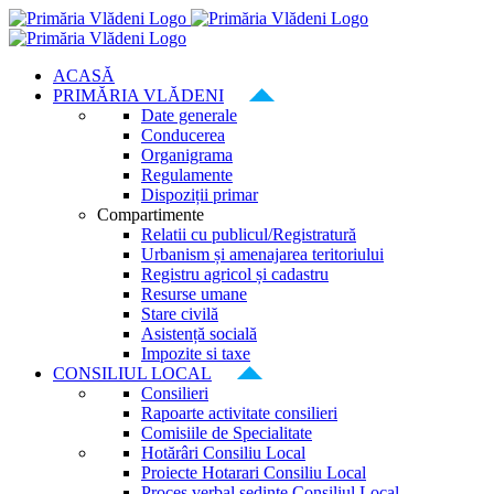
Skip
to
content
ACASĂ
PRIMĂRIA VLĂDENI
Date generale
Conducerea
Organigrama
Regulamente
Dispoziții primar
Compartimente
Relatii cu publicul/Registratură
Urbanism și amenajarea teritoriului
Registru agricol și cadastru
Resurse umane
Stare civilă
Asistență socială
Impozite si taxe
CONSILIUL LOCAL
Consilieri
Rapoarte activitate consilieri
Comisiile de Specialitate
Hotărâri Consiliu Local
Proiecte Hotarari Consiliu Local
Proces verbal ședințe Consiliul Local