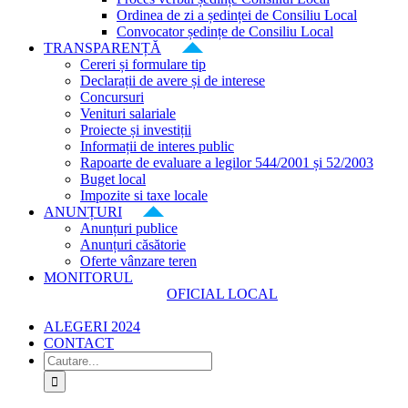
Ordinea de zi a ședinței de Consiliu Local
Convocator ședințe de Consiliu Local
TRANSPARENȚĂ
Cereri și formulare tip
Declarații de avere și de interese
Concursuri
Venituri salariale
Proiecte și investiții
Informații de interes public
Rapoarte de evaluare a legilor 544/2001 și 52/2003
Buget local
Impozite si taxe locale
ANUNȚURI
Anunțuri publice
Anunțuri căsătorie
Oferte vânzare teren
MONITORUL
OFICIAL LOCAL
ALEGERI 2024
CONTACT
Cautare...