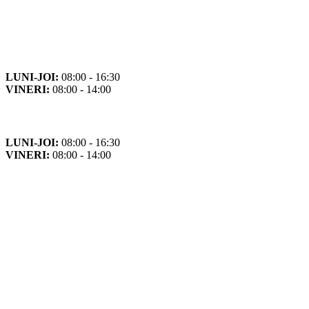
Orar
Program de funcționare
LUNI-JOI:
08:00 - 16:30
VINERI:
08:00 - 14:00
Program cu publicul
LUNI-JOI:
08:00 - 16:30
VINERI:
08:00 - 14:00