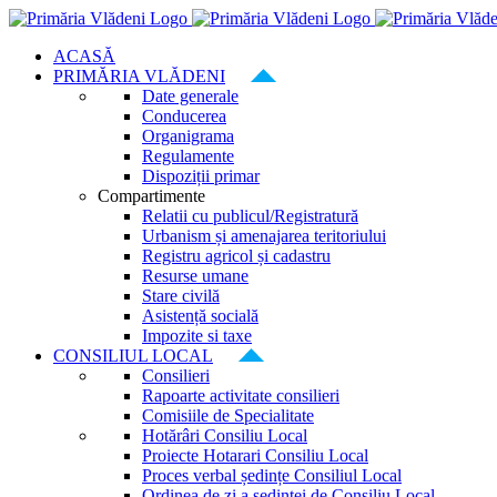
Skip
to
ACASĂ
content
PRIMĂRIA VLĂDENI
Date generale
Conducerea
Organigrama
Regulamente
Dispoziții primar
Compartimente
Relatii cu publicul/Registratură
Urbanism și amenajarea teritoriului
Registru agricol și cadastru
Resurse umane
Stare civilă
Asistență socială
Impozite si taxe
CONSILIUL LOCAL
Consilieri
Rapoarte activitate consilieri
Comisiile de Specialitate
Hotărâri Consiliu Local
Proiecte Hotarari Consiliu Local
Proces verbal ședințe Consiliul Local
Ordinea de zi a ședinței de Consiliu Local