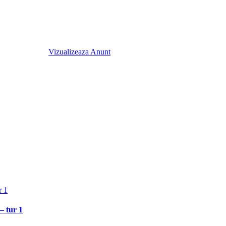
Vizualizeaza Anunt
r 1
– tur 1