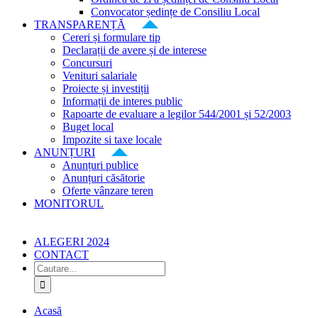
Convocator ședințe de Consiliu Local
TRANSPARENȚĂ
Cereri și formulare tip
Declarații de avere și de interese
Concursuri
Venituri salariale
Proiecte și investiții
Informații de interes public
Rapoarte de evaluare a legilor 544/2001 și 52/2003
Buget local
Impozite si taxe locale
ANUNȚURI
Anunțuri publice
Anunțuri căsătorie
Oferte vânzare teren
MONITORUL
ALEGERI 2024
CONTACT
Cautare...
Acasă