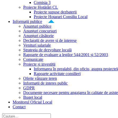
Comisia 3
Proiecte Hotărâri CL
Proiecte supuse dezbaterii
Proiecte Hotarari Consiliu Local
Informații publice
Anunțuri publice
Anunțuri concursuri
Anunțuri căsătorie
Declarații de avere și de interese
Venituri salariale
Strategia de dezvoltare locală
Rapoarte de evaluare a legilor 544/2001 și 52/2003
Comunicate
Proiecte și investiții
Informarea în prealabil, din oficiu, asupra proiecte
Rapoarte activitate consilieri
Oferte vânzare teren
Informații de interes public
GDPR
Documente necesare pentru angajarea în calitate de asiste
Buget local
Monitorul Oficial Local
Contact
Cautare...