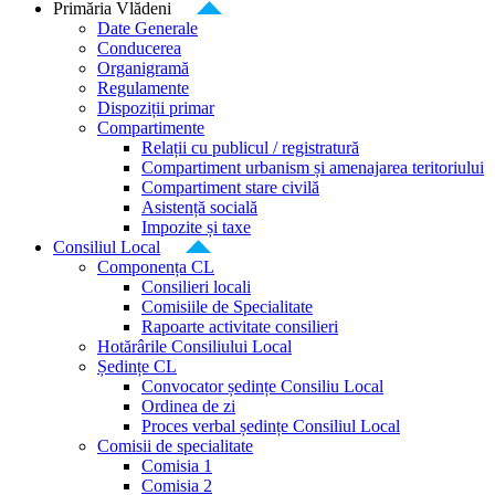
Primăria Vlădeni
Date Generale
Conducerea
Organigramă
Regulamente
Dispoziții primar
Compartimente
Relații cu publicul / registratură
Compartiment urbanism și amenajarea teritoriului
Compartiment stare civilă
Asistență socială
Impozite și taxe
Consiliul Local
Componența CL
Consilieri locali
Comisiile de Specialitate
Rapoarte activitate consilieri
Hotărârile Consiliului Local
Ședințe CL
Convocator ședințe Consiliu Local
Ordinea de zi
Proces verbal ședințe Consiliul Local
Comisii de specialitate
Comisia 1
Comisia 2