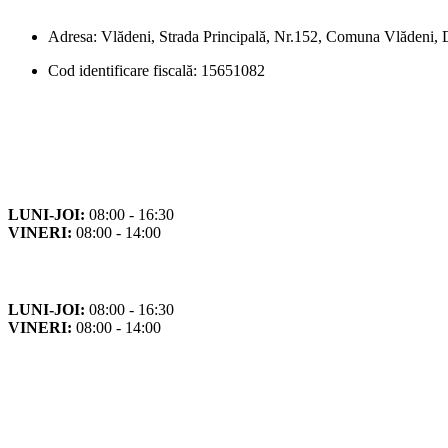
Adresa: Vlădeni, Strada Principală, Nr.152, Comuna Vlădeni
Cod identificare fiscală: 15651082
Orar
Program de funcționare
LUNI-JOI:
08:00 - 16:30
VINERI:
08:00 - 14:00
Program cu publicul
LUNI-JOI:
08:00 - 16:30
VINERI:
08:00 - 14:00