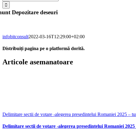
unt Depozitare deseuri
infobitconsult
2022-03-16T12:29:00+02:00
Distribuiți pagina pe o platformă dorită.
Facebook
X
LinkedIn
WhatsApp
E-
Articole asemanatoare
mail:
Delimitare sectii de votare -alegerea presedintelui Romaniei 2025 – tu
Delimitare sectii de votare -alegerea presedintelui Romaniei 2025 