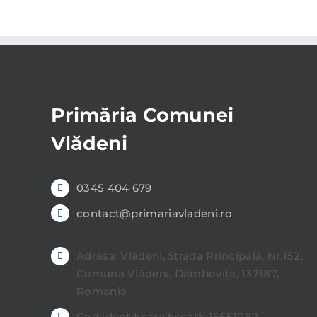
Primăria Comunei
Vlădeni
0345 404 679
contact@primariavladeni.ro
Adresa: Vlădeni, Strada Principală, Nr.152,
Comuna Vlădeni, Dâmbovița, 137187,
Romania
Cod identificare fiscală: 15651082