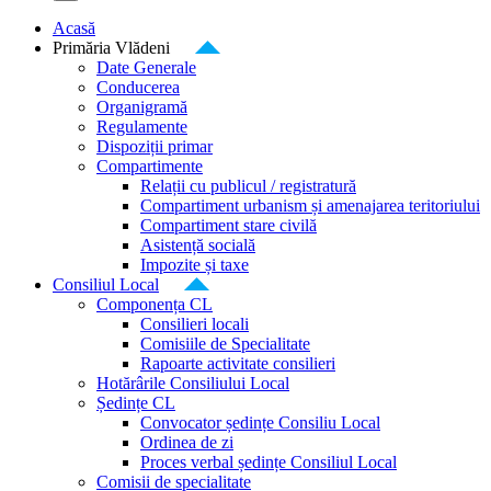
Acasă
Primăria Vlădeni
Date Generale
Conducerea
Organigramă
Regulamente
Dispoziții primar
Compartimente
Relații cu publicul / registratură
Compartiment urbanism și amenajarea teritoriului
Compartiment stare civilă
Asistență socială
Impozite și taxe
Consiliul Local
Componența CL
Consilieri locali
Comisiile de Specialitate
Rapoarte activitate consilieri
Hotărârile Consiliului Local
Ședințe CL
Convocator ședințe Consiliu Local
Ordinea de zi
Proces verbal ședințe Consiliul Local
Comisii de specialitate