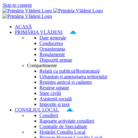
Skip to content
ACASĂ
PRIMĂRIA VLĂDENI
Date generale
Conducerea
Organigrama
Regulamente
Dispoziții primar
Compartimente
Relatii cu publicul/Registratură
Urbanism și amenajarea teritoriului
Registru agricol și cadastru
Resurse umane
Stare civilă
Asistență socială
Impozite si taxe
CONSILIUL LOCAL
Consilieri
Rapoarte activitate consilieri
Comisiile de Specialitate
Hotărâri Consiliu Local
Proiecte Hotarari Consiliu Local