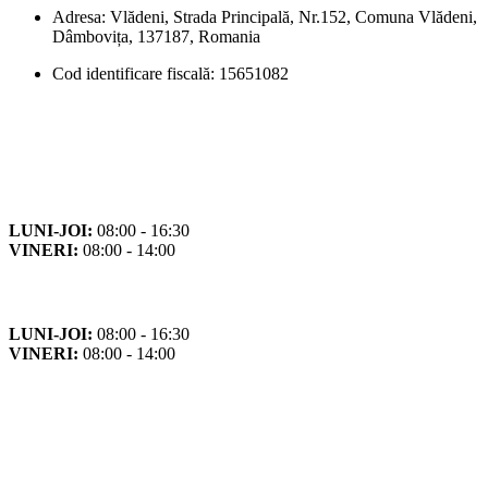
Adresa: Vlădeni, Strada Principală, Nr.152, Comuna Vlădeni,
Dâmbovița, 137187, Romania
Cod identificare fiscală: 15651082
Orar
Program de funcționare
LUNI-JOI:
08:00 - 16:30
VINERI:
08:00 - 14:00
Program cu publicul
LUNI-JOI:
08:00 - 16:30
VINERI:
08:00 - 14:00