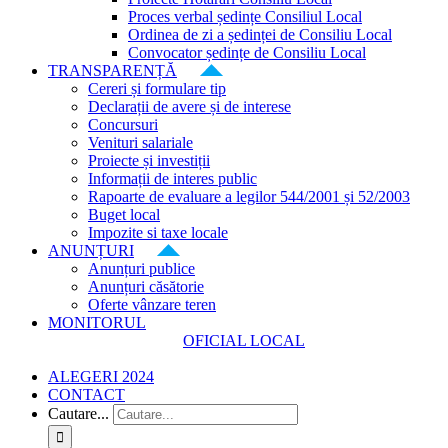
Proces verbal ședințe Consiliul Local
Ordinea de zi a ședinței de Consiliu Local
Convocator ședințe de Consiliu Local
TRANSPARENȚĂ
Cereri și formulare tip
Declarații de avere și de interese
Concursuri
Venituri salariale
Proiecte și investiții
Informații de interes public
Rapoarte de evaluare a legilor 544/2001 și 52/2003
Buget local
Impozite si taxe locale
ANUNȚURI
Anunțuri publice
Anunțuri căsătorie
Oferte vânzare teren
MONITORUL
OFICIAL LOCAL
ALEGERI 2024
CONTACT
Cautare...