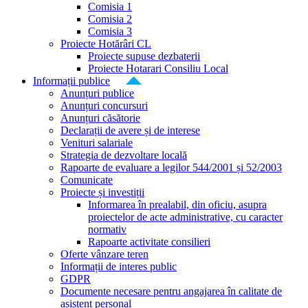
Comisia 1
Comisia 2
Comisia 3
Proiecte Hotărâri CL
Proiecte supuse dezbaterii
Proiecte Hotarari Consiliu Local
Informații publice
Anunțuri publice
Anunțuri concursuri
Anunțuri căsătorie
Declarații de avere și de interese
Venituri salariale
Strategia de dezvoltare locală
Rapoarte de evaluare a legilor 544/2001 și 52/2003
Comunicate
Proiecte și investiții
Informarea în prealabil, din oficiu, asupra
proiectelor de acte administrative, cu caracter
normativ
Rapoarte activitate consilieri
Oferte vânzare teren
Informații de interes public
GDPR
Documente necesare pentru angajarea în calitate de
asistent personal