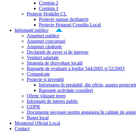
Comisia 2
Comisia 3
Proiecte Hotărâri CL
Proiecte supuse dezbaterii
Proiecte Hotarari Consiliu Local
Informații publice
Anunțuri publice
Anunțuri concursuri
Anunțuri căsătorie
Declarații de avere și de interese
Venituri salariale
Strategia de dezvoltare locală
Rapoarte de evaluare a legilor 544/2001 și 52/2003
Comunicate
Proiecte și investiții
Informarea în prealabil, din oficiu, asupra proiecte
Rapoarte activitate consilieri
Oferte vânzare teren
Informații de interes public
GDPR
Documente necesare pentru angajarea în calitate de asiste
Buget local
Monitorul Oficial Local
Contact