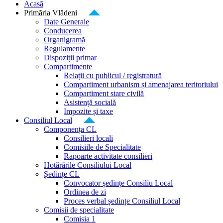
Acasă
Primăria Vlădeni
Date Generale
Conducerea
Organigramă
Regulamente
Dispoziții primar
Compartimente
Relații cu publicul / registratură
Compartiment urbanism și amenajarea teritoriului
Compartiment stare civilă
Asistență socială
Impozite și taxe
Consiliul Local
Componența CL
Consilieri locali
Comisiile de Specialitate
Rapoarte activitate consilieri
Hotărârile Consiliului Local
Ședințe CL
Convocator ședințe Consiliu Local
Ordinea de zi
Proces verbal ședințe Consiliul Local
Comisii de specialitate
Comisia 1