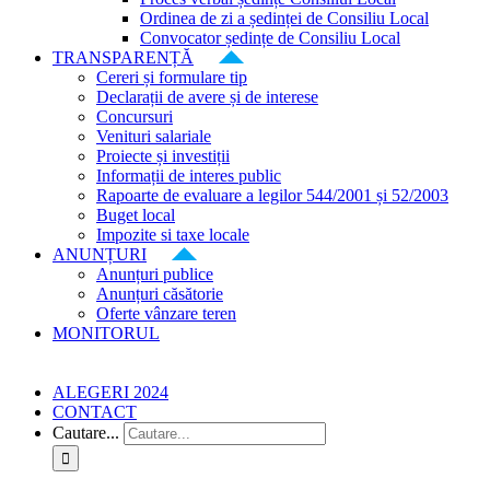
Ordinea de zi a ședinței de Consiliu Local
Convocator ședințe de Consiliu Local
TRANSPARENȚĂ
Cereri și formulare tip
Declarații de avere și de interese
Concursuri
Venituri salariale
Proiecte și investiții
Informații de interes public
Rapoarte de evaluare a legilor 544/2001 și 52/2003
Buget local
Impozite si taxe locale
ANUNȚURI
Anunțuri publice
Anunțuri căsătorie
Oferte vânzare teren
MONITORUL
ALEGERI 2024
CONTACT
Cautare...