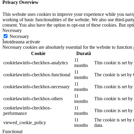
Privacy Overview
This website uses cookies to improve your experience while you navigat
working of basic functionalities of the website. We also use third-pa
consent. You also have the option to opt-out of these cookies. But op
Necessary
Necessary
Întotdeauna activate
Necessary cookies are absolutely essential for the website to function
Cookie
Durată
11
cookielawinfo-checkbox-analytics
This cookie is set b
months
11
cookielawinfo-checkbox-functional
The cookie is set by
months
11
cookielawinfo-checkbox-necessary
This cookie is set b
months
11
cookielawinfo-checkbox-others
This cookie is set b
months
cookielawinfo-checkbox-
11
This cookie is set b
performance
months
11
The cookie is set by
viewed_cookie_policy
months
data.
Functional