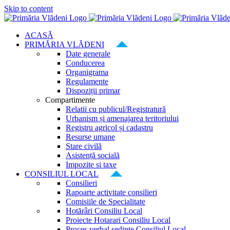
Skip to content
ACASĂ
PRIMĂRIA VLĂDENI
Date generale
Conducerea
Organigrama
Regulamente
Dispoziții primar
Compartimente
Relatii cu publicul/Registratură
Urbanism și amenajarea teritoriului
Registru agricol și cadastru
Resurse umane
Stare civilă
Asistență socială
Impozite si taxe
CONSILIUL LOCAL
Consilieri
Rapoarte activitate consilieri
Comisiile de Specialitate
Hotărâri Consiliu Local
Proiecte Hotarari Consiliu Local
Proces verbal ședințe Consiliul Local