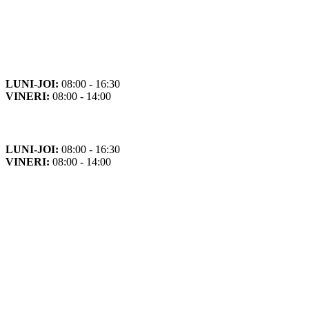
Orar
Program de funcționare
LUNI-JOI:
08:00 - 16:30
VINERI:
08:00 - 14:00
Program cu publicul
LUNI-JOI:
08:00 - 16:30
VINERI:
08:00 - 14:00