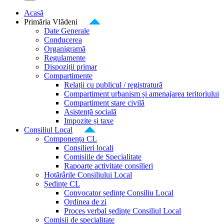
Acasă
Primăria Vlădeni
Date Generale
Conducerea
Organigramă
Regulamente
Dispoziții primar
Compartimente
Relații cu publicul / registratură
Compartiment urbanism și amenajarea teritoriului
Compartiment stare civilă
Asistență socială
Impozite și taxe
Consiliul Local
Componența CL
Consilieri locali
Comisiile de Specialitate
Rapoarte activitate consilieri
Hotărârile Consiliului Local
Ședințe CL
Convocator ședințe Consiliu Local
Ordinea de zi
Proces verbal ședințe Consiliul Local
Comisii de specialitate