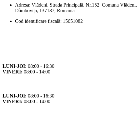
Adresa: Vlădeni, Strada Principală, Nr.152, Comuna Vlădeni,
Dâmbovița, 137187, Romania
Cod identificare fiscală: 15651082
Orar
Program de funcționare
LUNI-JOI:
08:00 - 16:30
VINERI:
08:00 - 14:00
Program cu publicul
LUNI-JOI:
08:00 - 16:30
VINERI:
08:00 - 14:00