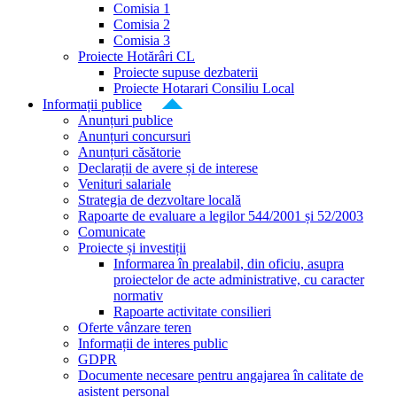
Comisia 1
Comisia 2
Comisia 3
Proiecte Hotărâri CL
Proiecte supuse dezbaterii
Proiecte Hotarari Consiliu Local
Informații publice
Anunțuri publice
Anunțuri concursuri
Anunțuri căsătorie
Declarații de avere și de interese
Venituri salariale
Strategia de dezvoltare locală
Rapoarte de evaluare a legilor 544/2001 și 52/2003
Comunicate
Proiecte și investiții
Informarea în prealabil, din oficiu, asupra
proiectelor de acte administrative, cu caracter
normativ
Rapoarte activitate consilieri
Oferte vânzare teren
Informații de interes public
GDPR
Documente necesare pentru angajarea în calitate de
asistent personal