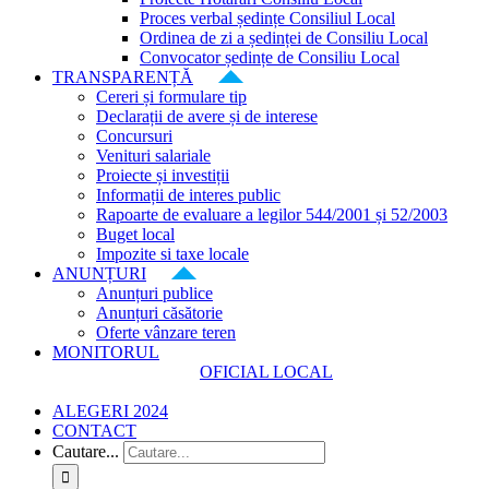
Proces verbal ședințe Consiliul Local
Ordinea de zi a ședinței de Consiliu Local
Convocator ședințe de Consiliu Local
TRANSPARENȚĂ
Cereri și formulare tip
Declarații de avere și de interese
Concursuri
Venituri salariale
Proiecte și investiții
Informații de interes public
Rapoarte de evaluare a legilor 544/2001 și 52/2003
Buget local
Impozite si taxe locale
ANUNȚURI
Anunțuri publice
Anunțuri căsătorie
Oferte vânzare teren
MONITORUL
OFICIAL LOCAL
ALEGERI 2024
CONTACT
Cautare...