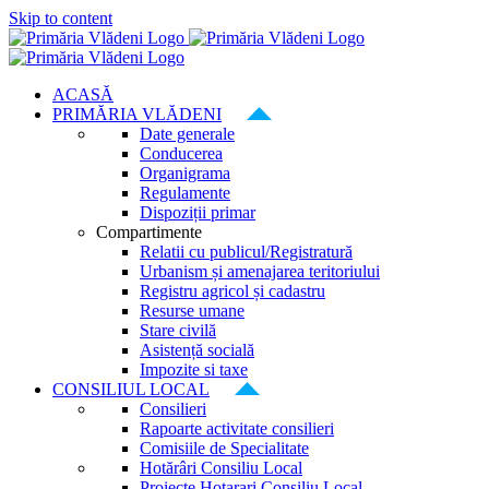
Skip to content
ACASĂ
PRIMĂRIA VLĂDENI
Date generale
Conducerea
Organigrama
Regulamente
Dispoziții primar
Compartimente
Relatii cu publicul/Registratură
Urbanism și amenajarea teritoriului
Registru agricol și cadastru
Resurse umane
Stare civilă
Asistență socială
Impozite si taxe
CONSILIUL LOCAL
Consilieri
Rapoarte activitate consilieri
Comisiile de Specialitate
Hotărâri Consiliu Local
Proiecte Hotarari Consiliu Local