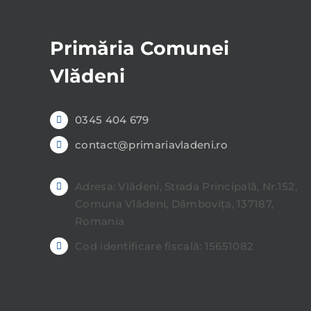
Primăria Comunei
Vlădeni
0345 404 679
contact@primariavladeni.ro
Adresa: Vlădeni, Strada Principală, Nr.152,
Comuna Vlădeni, Dâmbovița, 137187,
Romania
Cod identificare fiscală: 15651082