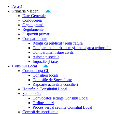
Acasă
Primăria Vlădeni
Date Generale
Conducerea
Organigramă
Regulamente
Dispoziții primar
Compartimente
Relații cu publicul / registratură
Compartiment urbanism și amenajarea teritoriului
Compartiment stare civilă
Asistență socială
Impozite și taxe
Consiliul Local
Componența CL
Consilieri locali
Comisiile de Specialitate
Rapoarte activitate consilieri
Hotărârile Consiliului Local
Ședințe CL
Convocator ședințe Consiliu Local
Ordinea de zi
Proces verbal ședințe Consiliul Local
Comisii de specialitate