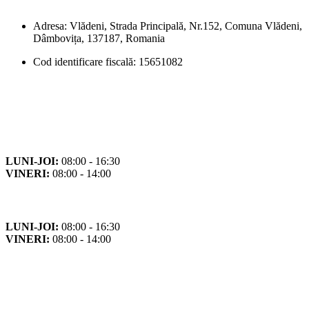
Adresa: Vlădeni, Strada Principală, Nr.152, Comuna Vlădeni,
Dâmbovița, 137187, Romania
Cod identificare fiscală: 15651082
Orar
Program de funcționare
LUNI-JOI:
08:00 - 16:30
VINERI:
08:00 - 14:00
Program cu publicul
LUNI-JOI:
08:00 - 16:30
VINERI:
08:00 - 14:00