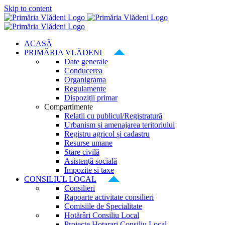
Skip to content
ACASĂ
PRIMĂRIA VLĂDENI
Date generale
Conducerea
Organigrama
Regulamente
Dispoziții primar
Compartimente
Relatii cu publicul/Registratură
Urbanism și amenajarea teritoriului
Registru agricol și cadastru
Resurse umane
Stare civilă
Asistență socială
Impozite si taxe
CONSILIUL LOCAL
Consilieri
Rapoarte activitate consilieri
Comisiile de Specialitate
Hotărâri Consiliu Local
Proiecte Hotarari Consiliu Local