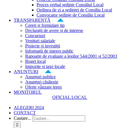
Proces verbal ședințe Consiliul Local
Ordinea de zi a ședinței de Consiliu Local
Convocator ședințe de Consiliu Local
TRANSPARENȚĂ
Cereri și formulare tip
Declarații de avere și de interese
Concursuri
Venituri salariale
Proiecte și investiții
Informații de interes public
Rapoarte de evaluare a legilor 544/2001 și 52/2003
Buget local
Impozite si taxe locale
ANUNȚURI
Anunțuri publice
Anunțuri căsătorie
Oferte vânzare teren
MONITORUL
OFICIAL LOCAL
ALEGERI 2024
CONTACT
Cautare...