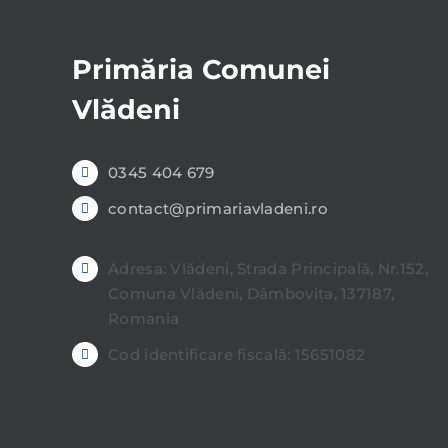
Primăria Comunei
Vlădeni
0345 404 679
contact@primariavladeni.ro
Adresa: Vlădeni, Strada Principală, Nr.152,
Comuna Vlădeni, Dâmbovița, 137187,
Romania
Cod identificare fiscală: 15651082