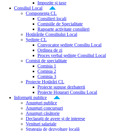
Impozite și taxe
Consiliul Local
Componența CL
Consilieri locali
Comisiile de Specialitate
Rapoarte activitate consilieri
Hotărârile Consiliului Local
Ședințe CL
Convocator ședințe Consiliu Local
Ordinea de zi
Proces verbal ședințe Consiliul Local
Comisii de specialitate
Comisia 1
Comisia 2
Comisia 3
Proiecte Hotărâri CL
Proiecte supuse dezbaterii
Proiecte Hotarari Consiliu Local
Informații publice
Anunțuri publice
Anunțuri concursuri
Anunțuri căsătorie
Declarații de avere și de interese
Venituri salariale
Strategia de dezvoltare locală