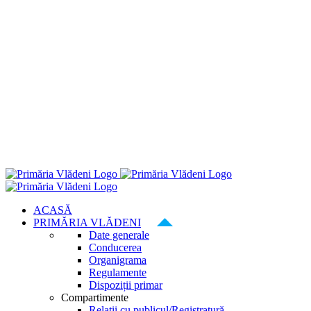
ACASĂ
PRIMĂRIA VLĂDENI
Date generale
Conducerea
Organigrama
Regulamente
Dispoziții primar
Compartimente
Relatii cu publicul/Registratură