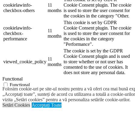
cookielawinfo-
11
Cookie Consent plugin. The cookie
checkbox-others
months
is used to store the user consent for
the cookies in the category "Other.
This cookie is set by GDPR
cookielawinfo-
Cookie Consent plugin. The cookie
11
checkbox-
is used to store the user consent for
months
performance
the cookies in the category
"Performance".
The cookie is set by the GDPR
Cookie Consent plugin and is used
11
viewed_cookie_policy
to store whether or not user has
months
consented to the use of cookies. It
does not store any personal data.
Functional
Functional
Folosim cookie-uri pe site-ul nostru pentru a vă oferi cea mai bună ex
Functional cookies help to perform certain functionalities like
„Acceptați toate”, sunteți de acord cu utilizarea a totală a cookie-urilor
sharing the content of the website on social media platforms, collect
vizita „Setări cookies” pentru a vă personaliza setările cookie-urilor.
feedbacks, and other third-party features.
Setări Cookies
Acceptați Toate
Performance
Performance
Performance cookies are used to understand and analyze the key
performance indexes of the website which helps in delivering a
better user experience for the visitors.
Analytics