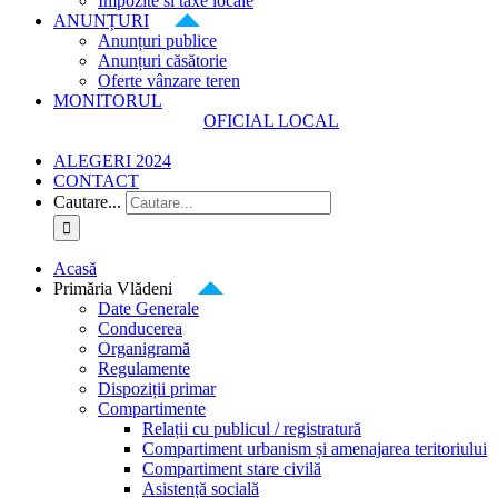
Impozite si taxe locale
ANUNȚURI
Anunțuri publice
Anunțuri căsătorie
Oferte vânzare teren
MONITORUL
OFICIAL LOCAL
ALEGERI 2024
CONTACT
Cautare...
Acasă
Primăria Vlădeni
Date Generale
Conducerea
Organigramă
Regulamente
Dispoziții primar
Compartimente
Relații cu publicul / registratură
Compartiment urbanism și amenajarea teritoriului
Compartiment stare civilă
Asistență socială