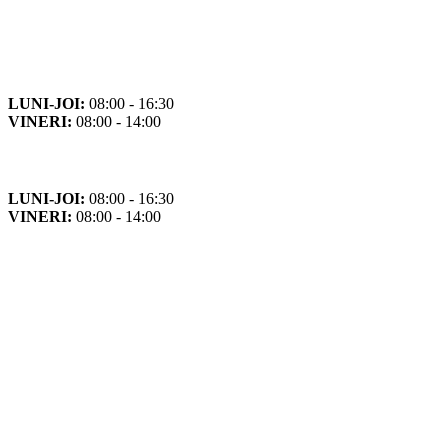
Orar
Program de funcționare
LUNI-JOI:
08:00 - 16:30
VINERI:
08:00 - 14:00
Program cu publicul
LUNI-JOI:
08:00 - 16:30
VINERI:
08:00 - 14:00