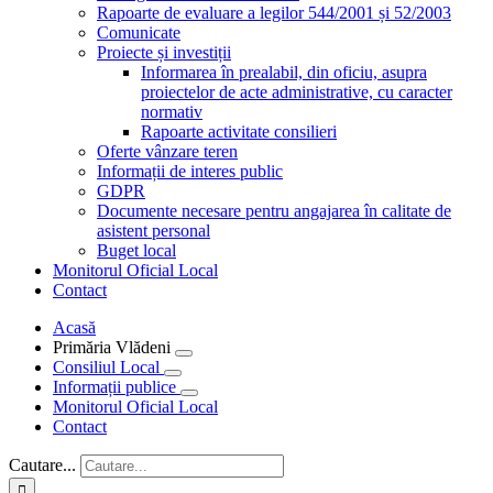
Rapoarte de evaluare a legilor 544/2001 și 52/2003
Comunicate
Proiecte și investiții
Informarea în prealabil, din oficiu, asupra
proiectelor de acte administrative, cu caracter
normativ
Rapoarte activitate consilieri
Oferte vânzare teren
Informații de interes public
GDPR
Documente necesare pentru angajarea în calitate de
asistent personal
Buget local
Monitorul Oficial Local
Contact
Acasă
Primăria Vlădeni
Consiliul Local
Informații publice
Monitorul Oficial Local
Contact
Cautare...