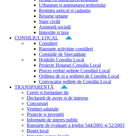
Urbanism și amenajarea teritoriului
Registru agricol și cadastru
Resurse umane
Stare civilă
Asistență socială
Impozite si taxe
CONSILIUL LOCAL
Consilieri
Rapoarte activitate consilieri
Comisiile de Specialitate
Hotărâri Consiliu Local
Proiecte Hotarari Consiliu Local
Proces verbal ședințe Consiliul Local
Ordinea de zi a ședinței de Consiliu Local
Convocator ședințe de Consiliu Local
TRANSPARENȚĂ
Cereri și formulare tip
Declarații de avere și de interese
Concursuri
Venituri salariale
Proiecte și investiții
Informații de interes public
Rapoarte de evaluare a legilor 544/2001 și 52/2003
Buget local