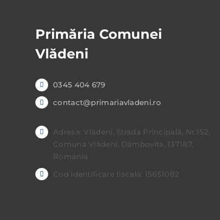
Primăria Comunei
Vlădeni
0345 404 679
contact@primariavladeni.ro
Adresa: Vlădeni, Strada Principală, Nr.152,
Comuna Vlădeni, Dâmbovița, 137187,
Romania
Cod identificare fiscală: 15651082