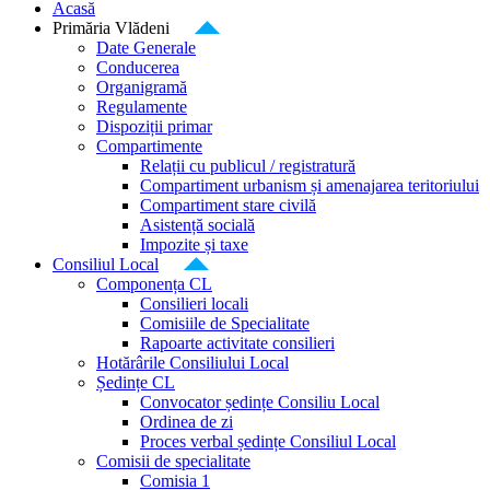
Acasă
Primăria Vlădeni
Date Generale
Conducerea
Organigramă
Regulamente
Dispoziții primar
Compartimente
Relații cu publicul / registratură
Compartiment urbanism și amenajarea teritoriului
Compartiment stare civilă
Asistență socială
Impozite și taxe
Consiliul Local
Componența CL
Consilieri locali
Comisiile de Specialitate
Rapoarte activitate consilieri
Hotărârile Consiliului Local
Ședințe CL
Convocator ședințe Consiliu Local
Ordinea de zi
Proces verbal ședințe Consiliul Local
Comisii de specialitate
Comisia 1