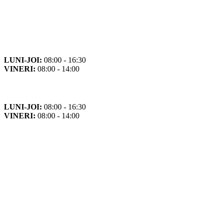
Orar
Program de funcționare
LUNI-JOI:
08:00 - 16:30
VINERI:
08:00 - 14:00
Program cu publicul
LUNI-JOI:
08:00 - 16:30
VINERI:
08:00 - 14:00