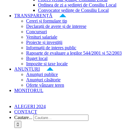
Ordinea de zi a ședinței de Consiliu Local
Convocator ședințe de Consiliu Local
TRANSPARENȚĂ
Cereri și formulare tip
Declarații de avere și de interese
Concursuri
Venituri salariale
Proiecte și investiții
Informații de interes public
Rapoarte de evaluare a legilor 544/2001 și 52/2003
Buget local
Impozite si taxe locale
ANUNȚURI
Anunțuri publice
Anunțuri căsătorie
Oferte vânzare teren
MONITORUL
ALEGERI 2024
CONTACT
Cautare...