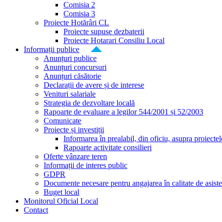
Comisia 2
Comisia 3
Proiecte Hotărâri CL
Proiecte supuse dezbaterii
Proiecte Hotarari Consiliu Local
Informații publice
Anunțuri publice
Anunțuri concursuri
Anunțuri căsătorie
Declarații de avere și de interese
Venituri salariale
Strategia de dezvoltare locală
Rapoarte de evaluare a legilor 544/2001 și 52/2003
Comunicate
Proiecte și investiții
Informarea în prealabil, din oficiu, asupra proiecte
Rapoarte activitate consilieri
Oferte vânzare teren
Informații de interes public
GDPR
Documente necesare pentru angajarea în calitate de asiste
Buget local
Monitorul Oficial Local
Contact