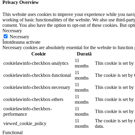
Privacy Overview
This website uses cookies to improve your experience while you navigat
working of basic functionalities of the website. We also use third-pa
consent. You also have the option to opt-out of these cookies. But op
Necessary
Necessary
Întotdeauna activate
Necessary cookies are absolutely essential for the website to function
Cookie
Durată
11
cookielawinfo-checkbox-analytics
This cookie is set b
months
11
cookielawinfo-checkbox-functional
The cookie is set by
months
11
cookielawinfo-checkbox-necessary
This cookie is set b
months
11
cookielawinfo-checkbox-others
This cookie is set b
months
cookielawinfo-checkbox-
11
This cookie is set b
performance
months
11
The cookie is set by
viewed_cookie_policy
months
data.
Functional