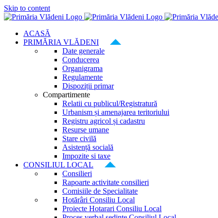
Skip to content
ACASĂ
PRIMĂRIA VLĂDENI
Date generale
Conducerea
Organigrama
Regulamente
Dispoziții primar
Compartimente
Relatii cu publicul/Registratură
Urbanism și amenajarea teritoriului
Registru agricol și cadastru
Resurse umane
Stare civilă
Asistență socială
Impozite si taxe
CONSILIUL LOCAL
Consilieri
Rapoarte activitate consilieri
Comisiile de Specialitate
Hotărâri Consiliu Local
Proiecte Hotarari Consiliu Local
Proces verbal ședințe Consiliul Local