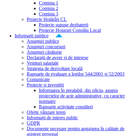
Comisia 1
Comisia 2
Comisia 3
Proiecte Hotărâri CL
Proiecte supuse dezbaterii
Proiecte Hotarari Consiliu Local
Informații publice
Anunțuri publice
Anunțuri concursuri
Anunțuri căsătorie
Declarații de avere și de interese
Venituri salariale
Strategia de dezvoltare locală
Rapoarte de evaluare a legilor 544/2001 și 52/2003
Comunicate
Proiecte și investiții
Informarea în prealabil, din oficiu, asupra
proiectelor de acte administrative, cu caracter
normativ
Rapoarte activitate consilieri
Oferte vânzare teren
Informații de interes public
GDPR
Documente necesare pentru angajarea în calitate de
asistent personal