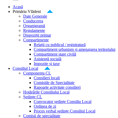
Acasă
Primăria Vlădeni
Date Generale
Conducerea
Organigramă
Regulamente
Dispoziții primar
Compartimente
Relații cu publicul / registratură
Compartiment urbanism și amenajarea teritoriului
Compartiment stare civilă
Asistență socială
Impozite și taxe
Consiliul Local
Componența CL
Consilieri locali
Comisiile de Specialitate
Rapoarte activitate consilieri
Hotărârile Consiliului Local
Ședințe CL
Convocator ședințe Consiliu Local
Ordinea de zi
Proces verbal ședințe Consiliul Local
Comisii de specialitate