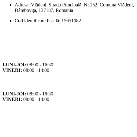
Adresa: Vlădeni, Strada Principală, Nr.152, Comuna Vlădeni,
Dâmbovița, 137187, Romania
Cod identificare fiscală: 15651082
Orar
Program de funcționare
LUNI-JOI:
08:00 - 16:30
VINERI:
08:00 - 14:00
Program cu publicul
LUNI-JOI:
08:00 - 16:30
VINERI:
08:00 - 14:00