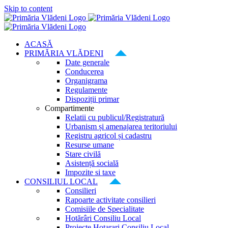
Skip to content
ACASĂ
PRIMĂRIA VLĂDENI
Date generale
Conducerea
Organigrama
Regulamente
Dispoziții primar
Compartimente
Relatii cu publicul/Registratură
Urbanism și amenajarea teritoriului
Registru agricol și cadastru
Resurse umane
Stare civilă
Asistență socială
Impozite si taxe
CONSILIUL LOCAL
Consilieri
Rapoarte activitate consilieri
Comisiile de Specialitate
Hotărâri Consiliu Local
Proiecte Hotarari Consiliu Local