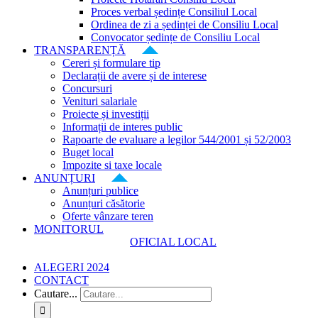
Proces verbal ședințe Consiliul Local
Ordinea de zi a ședinței de Consiliu Local
Convocator ședințe de Consiliu Local
TRANSPARENȚĂ
Cereri și formulare tip
Declarații de avere și de interese
Concursuri
Venituri salariale
Proiecte și investiții
Informații de interes public
Rapoarte de evaluare a legilor 544/2001 și 52/2003
Buget local
Impozite si taxe locale
ANUNȚURI
Anunțuri publice
Anunțuri căsătorie
Oferte vânzare teren
MONITORUL
OFICIAL LOCAL
ALEGERI 2024
CONTACT
Cautare...