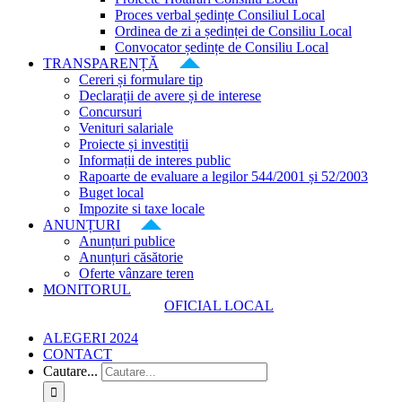
Proces verbal ședințe Consiliul Local
Ordinea de zi a ședinței de Consiliu Local
Convocator ședințe de Consiliu Local
TRANSPARENȚĂ
Cereri și formulare tip
Declarații de avere și de interese
Concursuri
Venituri salariale
Proiecte și investiții
Informații de interes public
Rapoarte de evaluare a legilor 544/2001 și 52/2003
Buget local
Impozite si taxe locale
ANUNȚURI
Anunțuri publice
Anunțuri căsătorie
Oferte vânzare teren
MONITORUL
OFICIAL LOCAL
ALEGERI 2024
CONTACT
Cautare...