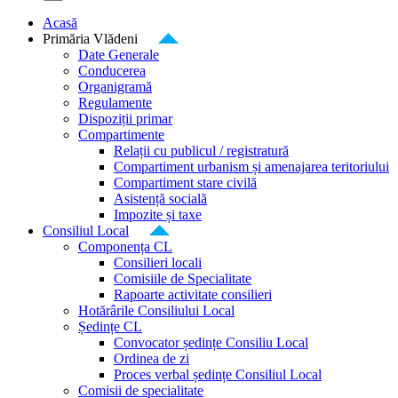
Acasă
Primăria Vlădeni
Date Generale
Conducerea
Organigramă
Regulamente
Dispoziții primar
Compartimente
Relații cu publicul / registratură
Compartiment urbanism și amenajarea teritoriului
Compartiment stare civilă
Asistență socială
Impozite și taxe
Consiliul Local
Componența CL
Consilieri locali
Comisiile de Specialitate
Rapoarte activitate consilieri
Hotărârile Consiliului Local
Ședințe CL
Convocator ședințe Consiliu Local
Ordinea de zi
Proces verbal ședințe Consiliul Local
Comisii de specialitate