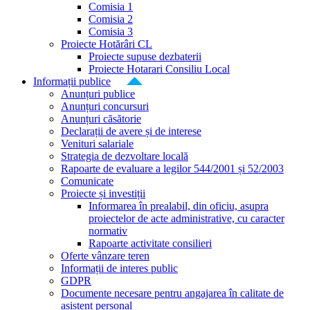
Comisia 1
Comisia 2
Comisia 3
Proiecte Hotărâri CL
Proiecte supuse dezbaterii
Proiecte Hotarari Consiliu Local
Informații publice
Anunțuri publice
Anunțuri concursuri
Anunțuri căsătorie
Declarații de avere și de interese
Venituri salariale
Strategia de dezvoltare locală
Rapoarte de evaluare a legilor 544/2001 și 52/2003
Comunicate
Proiecte și investiții
Informarea în prealabil, din oficiu, asupra
proiectelor de acte administrative, cu caracter
normativ
Rapoarte activitate consilieri
Oferte vânzare teren
Informații de interes public
GDPR
Documente necesare pentru angajarea în calitate de
asistent personal