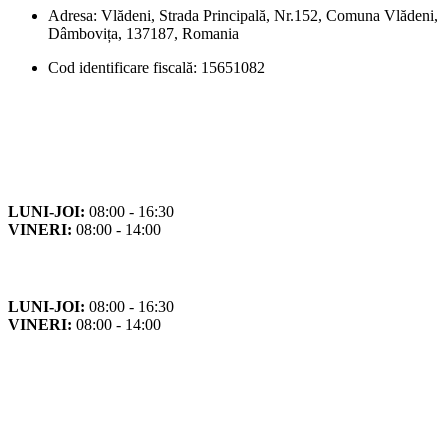
Adresa: Vlădeni, Strada Principală, Nr.152, Comuna Vlădeni,
Dâmbovița, 137187, Romania
Cod identificare fiscală: 15651082
Orar
Program de funcționare
LUNI-JOI:
08:00 - 16:30
VINERI:
08:00 - 14:00
Program cu publicul
LUNI-JOI:
08:00 - 16:30
VINERI:
08:00 - 14:00