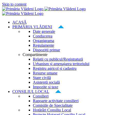
Skip to content
ACASĂ
PRIMĂRIA VLĂDENI
Date generale
Conducerea
Organigrama
Regulamente
Dispoziții primar
Compartimente
Relatii cu publicul/Registratură
Urbanism și amenajarea teritoriului
Registru agricol și cadastru
Resurse umane
Stare civilă
Asistență socială
Impozite si taxe
CONSILIUL LOCAL
Consilieri
Rapoarte activitate consilieri
Comisiile de Specialitate
Hotărâri Consiliu Local
Proiecte Hotarari Consiliu Local