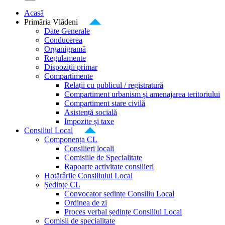
Acasă
Primăria Vlădeni
Date Generale
Conducerea
Organigramă
Regulamente
Dispoziții primar
Compartimente
Relații cu publicul / registratură
Compartiment urbanism și amenajarea teritoriului
Compartiment stare civilă
Asistență socială
Impozite și taxe
Consiliul Local
Componența CL
Consilieri locali
Comisiile de Specialitate
Rapoarte activitate consilieri
Hotărârile Consiliului Local
Ședințe CL
Convocator ședințe Consiliu Local
Ordinea de zi
Proces verbal ședințe Consiliul Local
Comisii de specialitate