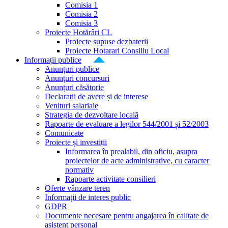
Comisia 1
Comisia 2
Comisia 3
Proiecte Hotărâri CL
Proiecte supuse dezbaterii
Proiecte Hotarari Consiliu Local
Informații publice
Anunțuri publice
Anunțuri concursuri
Anunțuri căsătorie
Declarații de avere și de interese
Venituri salariale
Strategia de dezvoltare locală
Rapoarte de evaluare a legilor 544/2001 și 52/2003
Comunicate
Proiecte și investiții
Informarea în prealabil, din oficiu, asupra
proiectelor de acte administrative, cu caracter
normativ
Rapoarte activitate consilieri
Oferte vânzare teren
Informații de interes public
GDPR
Documente necesare pentru angajarea în calitate de
asistent personal