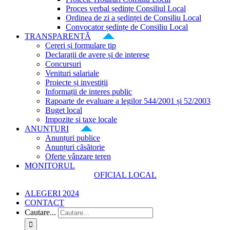
Proces verbal ședințe Consiliul Local
Ordinea de zi a ședinței de Consiliu Local
Convocator ședințe de Consiliu Local
TRANSPARENȚĂ
Cereri și formulare tip
Declarații de avere și de interese
Concursuri
Venituri salariale
Proiecte și investiții
Informații de interes public
Rapoarte de evaluare a legilor 544/2001 și 52/2003
Buget local
Impozite si taxe locale
ANUNȚURI
Anunțuri publice
Anunțuri căsătorie
Oferte vânzare teren
MONITORUL
OFICIAL LOCAL
ALEGERI 2024
CONTACT
Cautare...