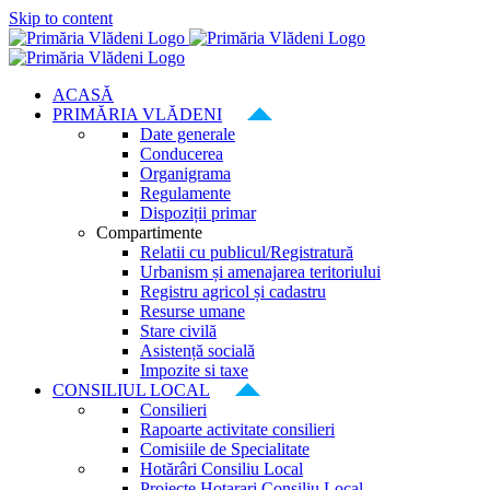
Skip to content
ACASĂ
PRIMĂRIA VLĂDENI
Date generale
Conducerea
Organigrama
Regulamente
Dispoziții primar
Compartimente
Relatii cu publicul/Registratură
Urbanism și amenajarea teritoriului
Registru agricol și cadastru
Resurse umane
Stare civilă
Asistență socială
Impozite si taxe
CONSILIUL LOCAL
Consilieri
Rapoarte activitate consilieri
Comisiile de Specialitate
Hotărâri Consiliu Local
Proiecte Hotarari Consiliu Local