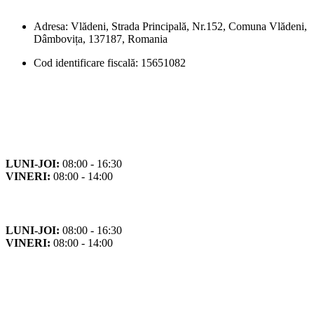
Adresa: Vlădeni, Strada Principală, Nr.152, Comuna Vlădeni,
Dâmbovița, 137187, Romania
Cod identificare fiscală: 15651082
Orar
Program de funcționare
LUNI-JOI:
08:00 - 16:30
VINERI:
08:00 - 14:00
Program cu publicul
LUNI-JOI:
08:00 - 16:30
VINERI:
08:00 - 14:00