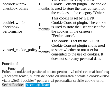
cookielawinfo-
11
Cookie Consent plugin. The cookie
checkbox-others
months
is used to store the user consent for
the cookies in the category "Other.
This cookie is set by GDPR
cookielawinfo-
Cookie Consent plugin. The cookie
11
checkbox-
is used to store the user consent for
months
performance
the cookies in the category
"Performance".
The cookie is set by the GDPR
Cookie Consent plugin and is used
11
viewed_cookie_policy
to store whether or not user has
months
consented to the use of cookies. It
does not store any personal data.
Functional
Functional
Folosim cookie-uri pe site-ul nostru pentru a vă oferi cea mai bună ex
Functional cookies help to perform certain functionalities like
„Acceptați toate”, sunteți de acord cu utilizarea a totală a cookie-urilor
sharing the content of the website on social media platforms, collect
vizita „Setări cookies” pentru a vă personaliza setările cookie-urilor.
feedbacks, and other third-party features.
Setări Cookies
Acceptați Toate
Performance
Performance
Performance cookies are used to understand and analyze the key
performance indexes of the website which helps in delivering a
better user experience for the visitors.
Analytics