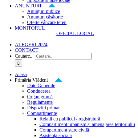
Impozite si taxe locale
ANUNȚURI
Anunțuri publice
Anunțuri căsătorie
Oferte vânzare teren
MONITORUL
OFICIAL LOCAL
ALEGERI 2024
CONTACT
Cautare...
Acasă
Primăria Vlădeni
Date Generale
Conducerea
Organigramă
Regulamente
Dispoziții primar
Compartimente
Relații cu publicul / registratură
Compartiment urbanism și amenajarea teritoriului
Compartiment stare civilă
Asistență socială