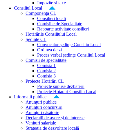
Impozite și taxe
Consiliul Local
Componența CL
Consilieri locali
Comisiile de Specialitate
Rapoarte activitate consilieri
Hotărârile Consiliului Local
Ședințe CL
Convocator ședințe Consiliu Local
Ordinea de zi
Proces verbal ședințe Consiliul Local
Comisii de specialitate
Comisia 1
Comisia 2
Comisia 3
Proiecte Hotărâri CL
Proiecte supuse dezbaterii
Proiecte Hotarari Consiliu Local
Informații publice
Anunțuri publice
Anunțuri concursuri
Anunțuri căsătorie
Declarații de avere și de interese
Venituri salariale
Strategia de dezvoltare locală