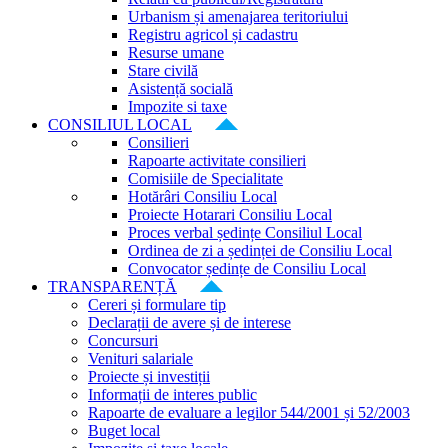
Urbanism și amenajarea teritoriului
Registru agricol și cadastru
Resurse umane
Stare civilă
Asistență socială
Impozite si taxe
CONSILIUL LOCAL
Consilieri
Rapoarte activitate consilieri
Comisiile de Specialitate
Hotărâri Consiliu Local
Proiecte Hotarari Consiliu Local
Proces verbal ședințe Consiliul Local
Ordinea de zi a ședinței de Consiliu Local
Convocator ședințe de Consiliu Local
TRANSPARENȚĂ
Cereri și formulare tip
Declarații de avere și de interese
Concursuri
Venituri salariale
Proiecte și investiții
Informații de interes public
Rapoarte de evaluare a legilor 544/2001 și 52/2003
Buget local