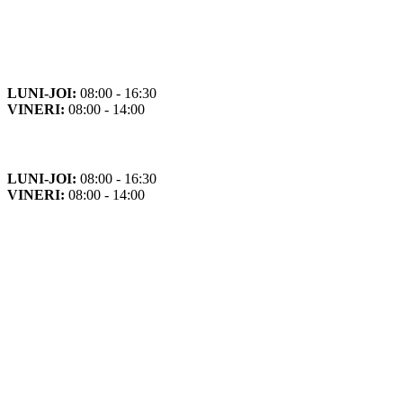
Orar
Program de funcționare
LUNI-JOI:
08:00 - 16:30
VINERI:
08:00 - 14:00
Program cu publicul
LUNI-JOI:
08:00 - 16:30
VINERI:
08:00 - 14:00