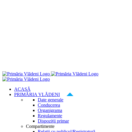
ACASĂ
PRIMĂRIA VLĂDENI
Date generale
Conducerea
Organigrama
Regulamente
Dispoziții primar
Compartimente
Relatii cu publicul/Registratură