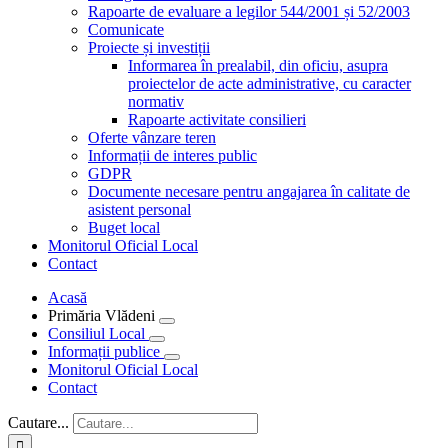
Rapoarte de evaluare a legilor 544/2001 și 52/2003
Comunicate
Proiecte și investiții
Informarea în prealabil, din oficiu, asupra
proiectelor de acte administrative, cu caracter
normativ
Rapoarte activitate consilieri
Oferte vânzare teren
Informații de interes public
GDPR
Documente necesare pentru angajarea în calitate de
asistent personal
Buget local
Monitorul Oficial Local
Contact
Acasă
Primăria Vlădeni
Consiliul Local
Informații publice
Monitorul Oficial Local
Contact
Cautare...