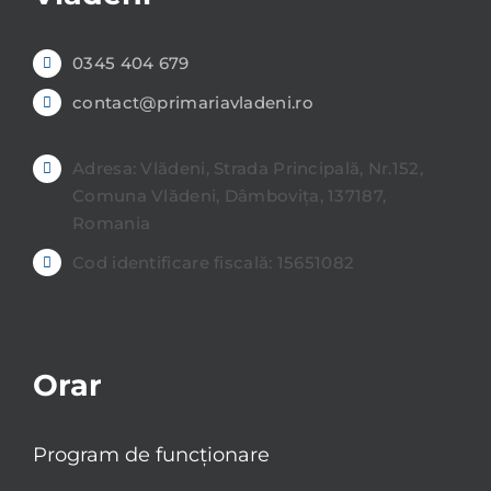
0345 404 679
contact@primariavladeni.ro
Adresa: Vlădeni, Strada Principală, Nr.152,
Comuna Vlădeni, Dâmbovița, 137187,
Romania
Cod identificare fiscală: 15651082
Orar
Program de funcționare