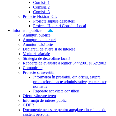
Comisia 1
Comisia 2
Comisia 3
Proiecte Hotărâri CL
Proiecte supuse dezbaterii
Proiecte Hotarari Consiliu Local
Informații publice
Anunțuri publice
Anunțuri concursuri
Anunțuri căsătorie
Declarații de avere și de interese
Venituri salariale
Strategia de dezvoltare locală
Rapoarte de evaluare a legilor 544/2001 și 52/2003
Comunicate
Proiecte și investiții
Informarea în prealabil, din oficiu, asupra
proiectelor de acte administrative, cu caracter
normativ
Rapoarte activitate consilieri
Oferte vânzare teren
Informații de interes public
GDPR
Documente necesare pentru angajarea în calitate de
asistent personal