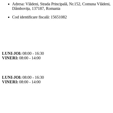
Adresa: Vlădeni, Strada Principală, Nr.152, Comuna Vlădeni,
Dâmbovița, 137187, Romania
Cod identificare fiscală: 15651082
Orar
Program de funcționare
LUNI-JOI:
08:00 - 16:30
VINERI:
08:00 - 14:00
Program cu publicul
LUNI-JOI:
08:00 - 16:30
VINERI:
08:00 - 14:00