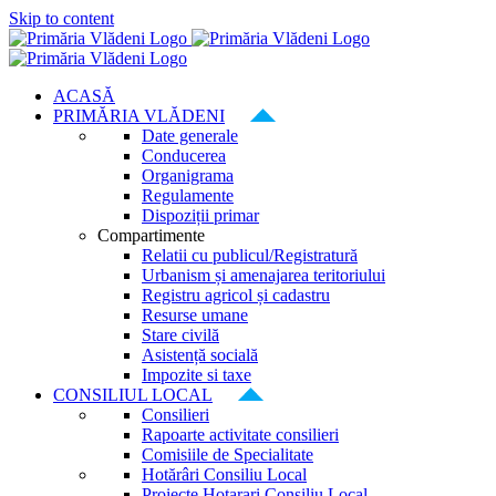
Skip to content
ACASĂ
PRIMĂRIA VLĂDENI
Date generale
Conducerea
Organigrama
Regulamente
Dispoziții primar
Compartimente
Relatii cu publicul/Registratură
Urbanism și amenajarea teritoriului
Registru agricol și cadastru
Resurse umane
Stare civilă
Asistență socială
Impozite si taxe
CONSILIUL LOCAL
Consilieri
Rapoarte activitate consilieri
Comisiile de Specialitate
Hotărâri Consiliu Local
Proiecte Hotarari Consiliu Local