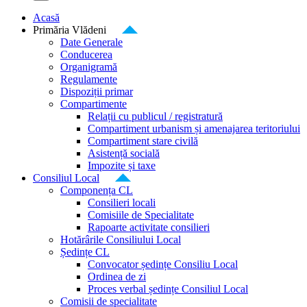
Acasă
Primăria Vlădeni
Date Generale
Conducerea
Organigramă
Regulamente
Dispoziții primar
Compartimente
Relații cu publicul / registratură
Compartiment urbanism și amenajarea teritoriului
Compartiment stare civilă
Asistență socială
Impozite și taxe
Consiliul Local
Componența CL
Consilieri locali
Comisiile de Specialitate
Rapoarte activitate consilieri
Hotărârile Consiliului Local
Ședințe CL
Convocator ședințe Consiliu Local
Ordinea de zi
Proces verbal ședințe Consiliul Local
Comisii de specialitate