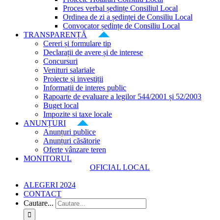
Proces verbal ședințe Consiliul Local
Ordinea de zi a ședinței de Consiliu Local
Convocator ședințe de Consiliu Local
TRANSPARENȚĂ
Cereri și formulare tip
Declarații de avere și de interese
Concursuri
Venituri salariale
Proiecte și investiții
Informații de interes public
Rapoarte de evaluare a legilor 544/2001 și 52/2003
Buget local
Impozite si taxe locale
ANUNȚURI
Anunțuri publice
Anunțuri căsătorie
Oferte vânzare teren
MONITORUL
OFICIAL LOCAL
ALEGERI 2024
CONTACT
Cautare...