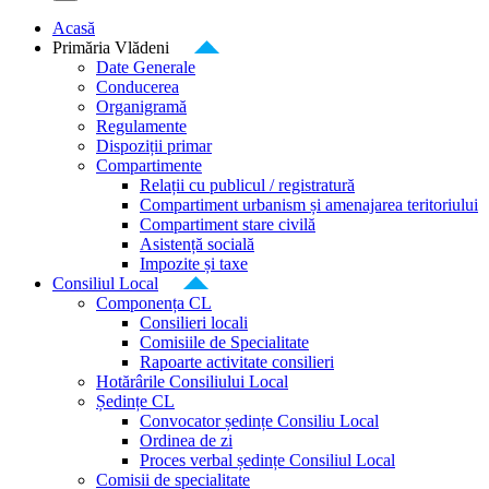
Acasă
Primăria Vlădeni
Date Generale
Conducerea
Organigramă
Regulamente
Dispoziții primar
Compartimente
Relații cu publicul / registratură
Compartiment urbanism și amenajarea teritoriului
Compartiment stare civilă
Asistență socială
Impozite și taxe
Consiliul Local
Componența CL
Consilieri locali
Comisiile de Specialitate
Rapoarte activitate consilieri
Hotărârile Consiliului Local
Ședințe CL
Convocator ședințe Consiliu Local
Ordinea de zi
Proces verbal ședințe Consiliul Local
Comisii de specialitate