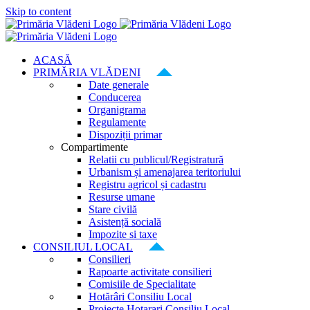
Skip to content
ACASĂ
PRIMĂRIA VLĂDENI
Date generale
Conducerea
Organigrama
Regulamente
Dispoziții primar
Compartimente
Relatii cu publicul/Registratură
Urbanism și amenajarea teritoriului
Registru agricol și cadastru
Resurse umane
Stare civilă
Asistență socială
Impozite si taxe
CONSILIUL LOCAL
Consilieri
Rapoarte activitate consilieri
Comisiile de Specialitate
Hotărâri Consiliu Local
Proiecte Hotarari Consiliu Local