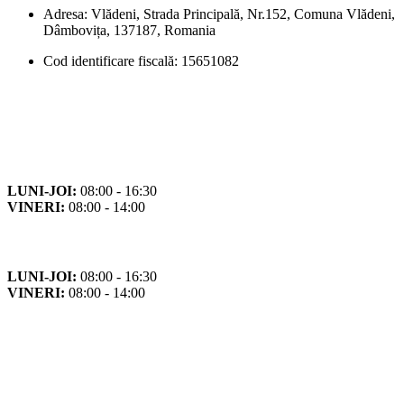
Adresa: Vlădeni, Strada Principală, Nr.152, Comuna Vlădeni,
Dâmbovița, 137187, Romania
Cod identificare fiscală: 15651082
Orar
Program de funcționare
LUNI-JOI:
08:00 - 16:30
VINERI:
08:00 - 14:00
Program cu publicul
LUNI-JOI:
08:00 - 16:30
VINERI:
08:00 - 14:00