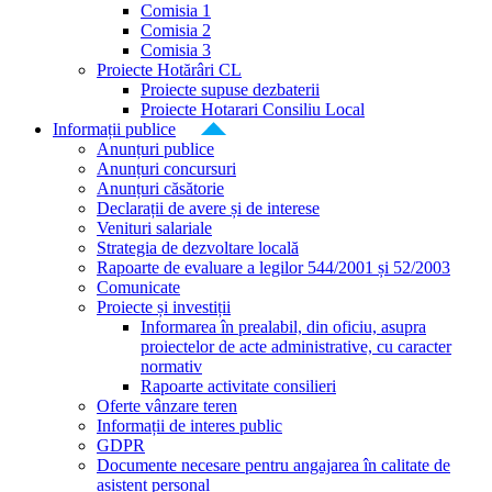
Comisia 1
Comisia 2
Comisia 3
Proiecte Hotărâri CL
Proiecte supuse dezbaterii
Proiecte Hotarari Consiliu Local
Informații publice
Anunțuri publice
Anunțuri concursuri
Anunțuri căsătorie
Declarații de avere și de interese
Venituri salariale
Strategia de dezvoltare locală
Rapoarte de evaluare a legilor 544/2001 și 52/2003
Comunicate
Proiecte și investiții
Informarea în prealabil, din oficiu, asupra
proiectelor de acte administrative, cu caracter
normativ
Rapoarte activitate consilieri
Oferte vânzare teren
Informații de interes public
GDPR
Documente necesare pentru angajarea în calitate de
asistent personal