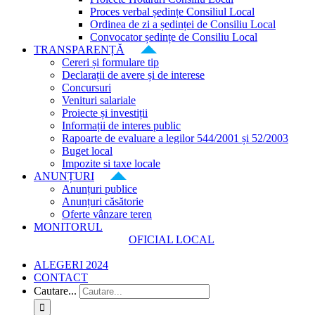
Proces verbal ședințe Consiliul Local
Ordinea de zi a ședinței de Consiliu Local
Convocator ședințe de Consiliu Local
TRANSPARENȚĂ
Cereri și formulare tip
Declarații de avere și de interese
Concursuri
Venituri salariale
Proiecte și investiții
Informații de interes public
Rapoarte de evaluare a legilor 544/2001 și 52/2003
Buget local
Impozite si taxe locale
ANUNȚURI
Anunțuri publice
Anunțuri căsătorie
Oferte vânzare teren
MONITORUL
OFICIAL LOCAL
ALEGERI 2024
CONTACT
Cautare...