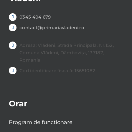
0345 404 679
contact@primariavladeni.ro
Adresa: Vlădeni, Strada Principală, Nr.152,
Comuna Vlădeni, Dâmbovița, 137187,
Romania
Cod identificare fiscală: 15651082
Orar
Program de funcționare