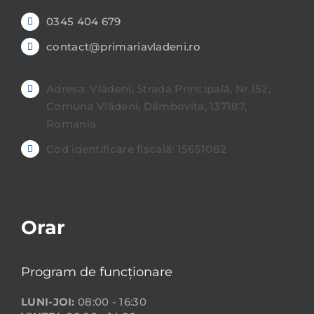
0345 404 679
contact@primariavladeni.ro
Adresa: Vlădeni, Strada Principală, Nr.152,
Comuna Vlădeni, Dâmbovița, 137187,
Romania
Cod identificare fiscală: 15651082
Orar
Program de funcționare
LUNI-JOI:
08:00 - 16:30