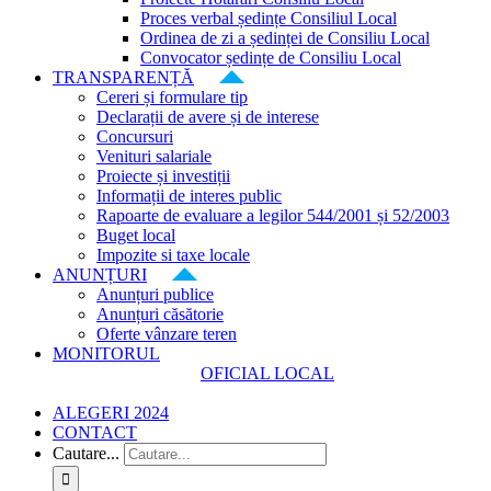
Proces verbal ședințe Consiliul Local
Ordinea de zi a ședinței de Consiliu Local
Convocator ședințe de Consiliu Local
TRANSPARENȚĂ
Cereri și formulare tip
Declarații de avere și de interese
Concursuri
Venituri salariale
Proiecte și investiții
Informații de interes public
Rapoarte de evaluare a legilor 544/2001 și 52/2003
Buget local
Impozite si taxe locale
ANUNȚURI
Anunțuri publice
Anunțuri căsătorie
Oferte vânzare teren
MONITORUL
OFICIAL LOCAL
ALEGERI 2024
CONTACT
Cautare...