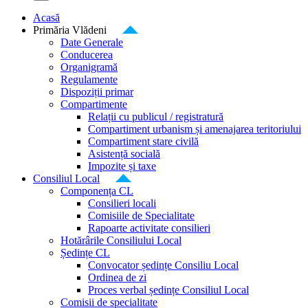
Acasă
Primăria Vlădeni
Date Generale
Conducerea
Organigramă
Regulamente
Dispoziții primar
Compartimente
Relații cu publicul / registratură
Compartiment urbanism și amenajarea teritoriului
Compartiment stare civilă
Asistență socială
Impozite și taxe
Consiliul Local
Componența CL
Consilieri locali
Comisiile de Specialitate
Rapoarte activitate consilieri
Hotărârile Consiliului Local
Ședințe CL
Convocator ședințe Consiliu Local
Ordinea de zi
Proces verbal ședințe Consiliul Local
Comisii de specialitate