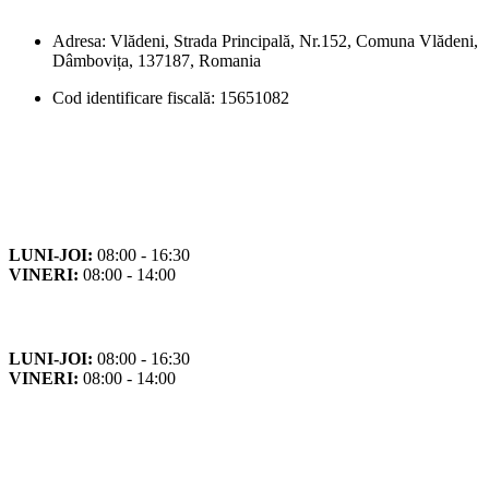
Adresa: Vlădeni, Strada Principală, Nr.152, Comuna Vlădeni,
Dâmbovița, 137187, Romania
Cod identificare fiscală: 15651082
Orar
Program de funcționare
LUNI-JOI:
08:00 - 16:30
VINERI:
08:00 - 14:00
Program cu publicul
LUNI-JOI:
08:00 - 16:30
VINERI:
08:00 - 14:00