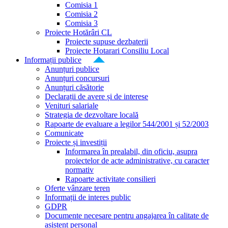
Comisia 1
Comisia 2
Comisia 3
Proiecte Hotărâri CL
Proiecte supuse dezbaterii
Proiecte Hotarari Consiliu Local
Informații publice
Anunțuri publice
Anunțuri concursuri
Anunțuri căsătorie
Declarații de avere și de interese
Venituri salariale
Strategia de dezvoltare locală
Rapoarte de evaluare a legilor 544/2001 și 52/2003
Comunicate
Proiecte și investiții
Informarea în prealabil, din oficiu, asupra
proiectelor de acte administrative, cu caracter
normativ
Rapoarte activitate consilieri
Oferte vânzare teren
Informații de interes public
GDPR
Documente necesare pentru angajarea în calitate de
asistent personal