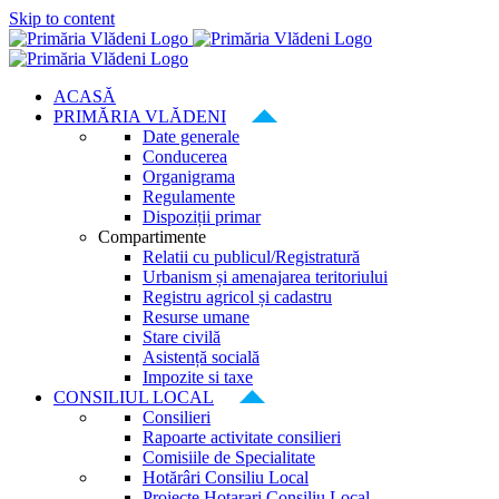
Skip to content
ACASĂ
PRIMĂRIA VLĂDENI
Date generale
Conducerea
Organigrama
Regulamente
Dispoziții primar
Compartimente
Relatii cu publicul/Registratură
Urbanism și amenajarea teritoriului
Registru agricol și cadastru
Resurse umane
Stare civilă
Asistență socială
Impozite si taxe
CONSILIUL LOCAL
Consilieri
Rapoarte activitate consilieri
Comisiile de Specialitate
Hotărâri Consiliu Local
Proiecte Hotarari Consiliu Local