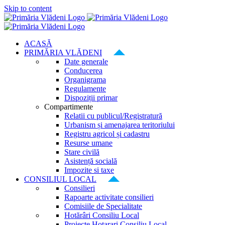
Skip to content
ACASĂ
PRIMĂRIA VLĂDENI
Date generale
Conducerea
Organigrama
Regulamente
Dispoziții primar
Compartimente
Relatii cu publicul/Registratură
Urbanism și amenajarea teritoriului
Registru agricol și cadastru
Resurse umane
Stare civilă
Asistență socială
Impozite si taxe
CONSILIUL LOCAL
Consilieri
Rapoarte activitate consilieri
Comisiile de Specialitate
Hotărâri Consiliu Local
Proiecte Hotarari Consiliu Local