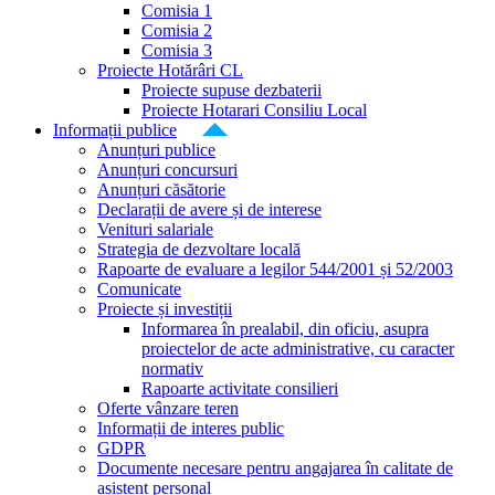
Comisia 1
Comisia 2
Comisia 3
Proiecte Hotărâri CL
Proiecte supuse dezbaterii
Proiecte Hotarari Consiliu Local
Informații publice
Anunțuri publice
Anunțuri concursuri
Anunțuri căsătorie
Declarații de avere și de interese
Venituri salariale
Strategia de dezvoltare locală
Rapoarte de evaluare a legilor 544/2001 și 52/2003
Comunicate
Proiecte și investiții
Informarea în prealabil, din oficiu, asupra
proiectelor de acte administrative, cu caracter
normativ
Rapoarte activitate consilieri
Oferte vânzare teren
Informații de interes public
GDPR
Documente necesare pentru angajarea în calitate de
asistent personal