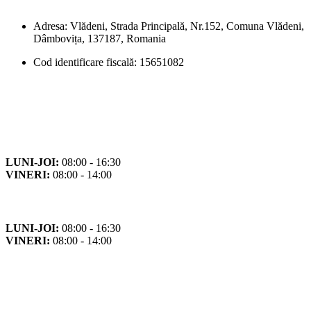
Adresa: Vlădeni, Strada Principală, Nr.152, Comuna Vlădeni,
Dâmbovița, 137187, Romania
Cod identificare fiscală: 15651082
Orar
Program de funcționare
LUNI-JOI:
08:00 - 16:30
VINERI:
08:00 - 14:00
Program cu publicul
LUNI-JOI:
08:00 - 16:30
VINERI:
08:00 - 14:00