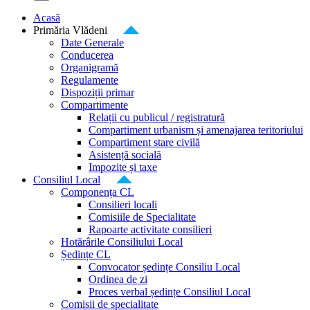
Acasă
Primăria Vlădeni
Date Generale
Conducerea
Organigramă
Regulamente
Dispoziții primar
Compartimente
Relații cu publicul / registratură
Compartiment urbanism și amenajarea teritoriului
Compartiment stare civilă
Asistență socială
Impozite și taxe
Consiliul Local
Componența CL
Consilieri locali
Comisiile de Specialitate
Rapoarte activitate consilieri
Hotărârile Consiliului Local
Ședințe CL
Convocator ședințe Consiliu Local
Ordinea de zi
Proces verbal ședințe Consiliul Local
Comisii de specialitate