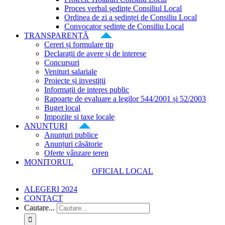
Proces verbal ședințe Consiliul Local
Ordinea de zi a ședinței de Consiliu Local
Convocator ședințe de Consiliu Local
TRANSPARENȚĂ
Cereri și formulare tip
Declarații de avere și de interese
Concursuri
Venituri salariale
Proiecte și investiții
Informații de interes public
Rapoarte de evaluare a legilor 544/2001 și 52/2003
Buget local
Impozite si taxe locale
ANUNȚURI
Anunțuri publice
Anunțuri căsătorie
Oferte vânzare teren
MONITORUL
OFICIAL LOCAL
ALEGERI 2024
CONTACT
Cautare...