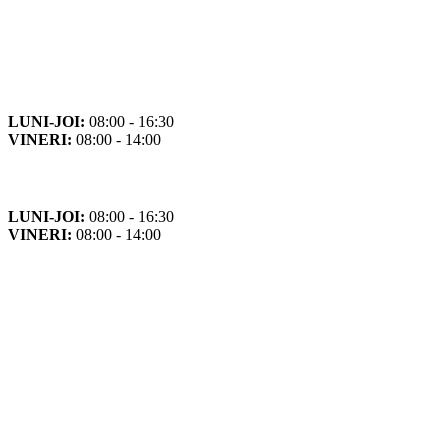
Orar
Program de funcționare
LUNI-JOI:
08:00 - 16:30
VINERI:
08:00 - 14:00
Program cu publicul
LUNI-JOI:
08:00 - 16:30
VINERI:
08:00 - 14:00