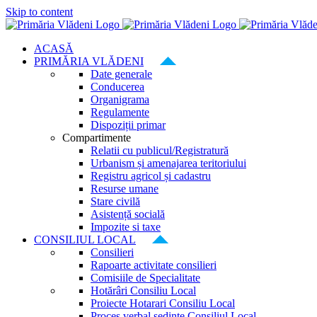
Skip to content
ACASĂ
PRIMĂRIA VLĂDENI
Date generale
Conducerea
Organigrama
Regulamente
Dispoziții primar
Compartimente
Relatii cu publicul/Registratură
Urbanism și amenajarea teritoriului
Registru agricol și cadastru
Resurse umane
Stare civilă
Asistență socială
Impozite si taxe
CONSILIUL LOCAL
Consilieri
Rapoarte activitate consilieri
Comisiile de Specialitate
Hotărâri Consiliu Local
Proiecte Hotarari Consiliu Local
Proces verbal ședințe Consiliul Local