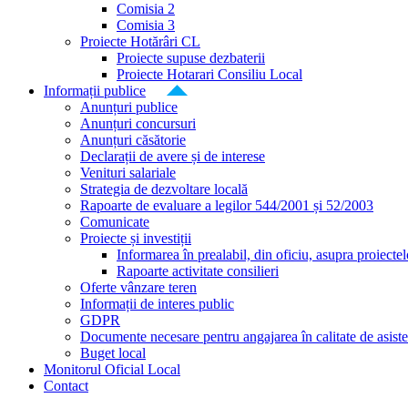
Comisia 2
Comisia 3
Proiecte Hotărâri CL
Proiecte supuse dezbaterii
Proiecte Hotarari Consiliu Local
Informații publice
Anunțuri publice
Anunțuri concursuri
Anunțuri căsătorie
Declarații de avere și de interese
Venituri salariale
Strategia de dezvoltare locală
Rapoarte de evaluare a legilor 544/2001 și 52/2003
Comunicate
Proiecte și investiții
Informarea în prealabil, din oficiu, asupra proiecte
Rapoarte activitate consilieri
Oferte vânzare teren
Informații de interes public
GDPR
Documente necesare pentru angajarea în calitate de asiste
Buget local
Monitorul Oficial Local
Contact