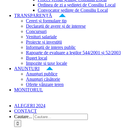
Ordinea de zi a ședinței de Consiliu Local
Convocator ședințe de Consiliu Local
TRANSPARENȚĂ
Cereri și formulare tip
Declarații de avere și de interese
Concursuri
Venituri salariale
Proiecte și investiții
Informații de interes public
Rapoarte de evaluare a legilor 544/2001 și 52/2003
Buget local
Impozite si taxe locale
ANUNȚURI
Anunțuri publice
Anunțuri căsătorie
Oferte vânzare teren
MONITORUL
ALEGERI 2024
CONTACT
Cautare...