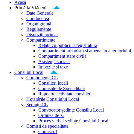
Acasă
Primăria Vlădeni
Date Generale
Conducerea
Organigramă
Regulamente
Dispoziții primar
Compartimente
Relații cu publicul / registratură
Compartiment urbanism și amenajarea teritoriului
Compartiment stare civilă
Asistență socială
Impozite și taxe
Consiliul Local
Componența CL
Consilieri locali
Comisiile de Specialitate
Rapoarte activitate consilieri
Hotărârile Consiliului Local
Ședințe CL
Convocator ședințe Consiliu Local
Ordinea de zi
Proces verbal ședințe Consiliul Local
Comisii de specialitate
Comisia 1