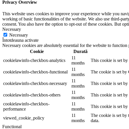
Privacy Overview
This website uses cookies to improve your experience while you navigat
working of basic functionalities of the website. We also use third-pa
consent. You also have the option to opt-out of these cookies. But op
Necessary
Necessary
Întotdeauna activate
Necessary cookies are absolutely essential for the website to function
Cookie
Durată
11
cookielawinfo-checkbox-analytics
This cookie is set b
months
11
cookielawinfo-checkbox-functional
The cookie is set by
months
11
cookielawinfo-checkbox-necessary
This cookie is set b
months
11
cookielawinfo-checkbox-others
This cookie is set b
months
cookielawinfo-checkbox-
11
This cookie is set b
performance
months
11
The cookie is set by
viewed_cookie_policy
months
data.
Functional