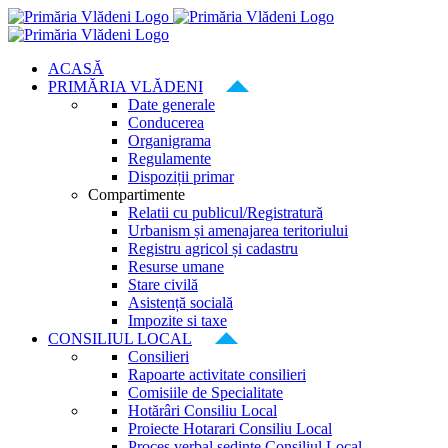
Skip
to
content
ACASĂ
PRIMĂRIA VLĂDENI
Date generale
Conducerea
Organigrama
Regulamente
Dispoziții primar
Compartimente
Relatii cu publicul/Registratură
Urbanism și amenajarea teritoriului
Registru agricol și cadastru
Resurse umane
Stare civilă
Asistență socială
Impozite si taxe
CONSILIUL LOCAL
Consilieri
Rapoarte activitate consilieri
Comisiile de Specialitate
Hotărâri Consiliu Local
Proiecte Hotarari Consiliu Local
Proces verbal ședințe Consiliul Local