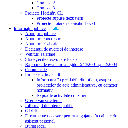
Comisia 2
Comisia 3
Proiecte Hotărâri CL
Proiecte supuse dezbaterii
Proiecte Hotarari Consiliu Local
Informații publice
Anunțuri publice
Anunțuri concursuri
Anunțuri căsătorie
Declarații de avere și de interese
Venituri salariale
Strategia de dezvoltare locală
Rapoarte de evaluare a legilor 544/2001 și 52/2003
Comunicate
Proiecte și investiții
Informarea în prealabil, din oficiu, asupra
proiectelor de acte administrative, cu caracter
normativ
Rapoarte activitate consilieri
Oferte vânzare teren
Informații de interes public
GDPR
Documente necesare pentru angajarea în calitate de
asistent personal
Buget local