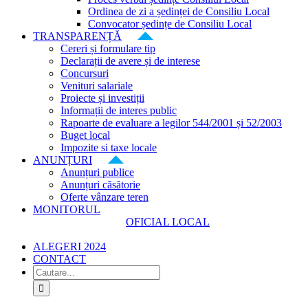
Ordinea de zi a ședinței de Consiliu Local
Convocator ședințe de Consiliu Local
TRANSPARENȚĂ
Cereri și formulare tip
Declarații de avere și de interese
Concursuri
Venituri salariale
Proiecte și investiții
Informații de interes public
Rapoarte de evaluare a legilor 544/2001 și 52/2003
Buget local
Impozite si taxe locale
ANUNȚURI
Anunțuri publice
Anunțuri căsătorie
Oferte vânzare teren
MONITORUL
OFICIAL LOCAL
ALEGERI 2024
CONTACT
Cautare...