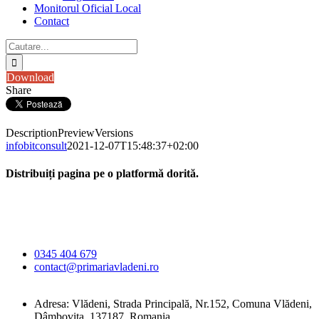
Monitorul Oficial Local
Contact
Cautare...
Download
Share
Description
Preview
Versions
infobitconsult
2021-12-07T15:48:37+02:00
Distribuiți pagina pe o platformă dorită.
Facebook
X
LinkedIn
WhatsApp
E-
Primăria Comunei
mail:
Vlădeni
0345 404 679
contact@primariavladeni.ro
Adresa: Vlădeni, Strada Principală, Nr.152, Comuna Vlădeni,
Dâmbovița, 137187, Romania