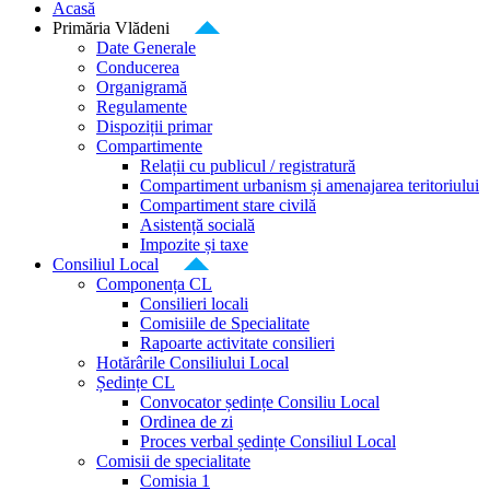
Acasă
Primăria Vlădeni
Date Generale
Conducerea
Organigramă
Regulamente
Dispoziții primar
Compartimente
Relații cu publicul / registratură
Compartiment urbanism și amenajarea teritoriului
Compartiment stare civilă
Asistență socială
Impozite și taxe
Consiliul Local
Componența CL
Consilieri locali
Comisiile de Specialitate
Rapoarte activitate consilieri
Hotărârile Consiliului Local
Ședințe CL
Convocator ședințe Consiliu Local
Ordinea de zi
Proces verbal ședințe Consiliul Local
Comisii de specialitate
Comisia 1