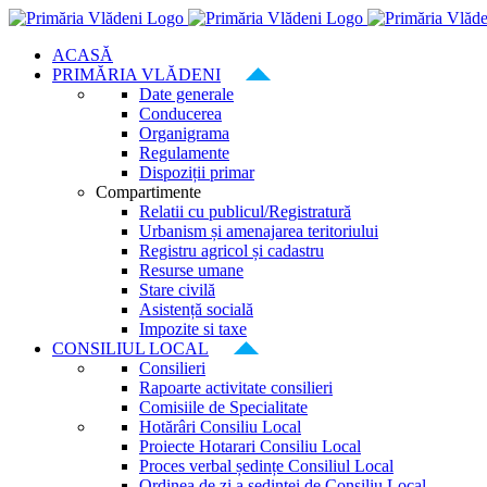
Skip
to
ACASĂ
content
PRIMĂRIA VLĂDENI
Date generale
Conducerea
Organigrama
Regulamente
Dispoziții primar
Compartimente
Relatii cu publicul/Registratură
Urbanism și amenajarea teritoriului
Registru agricol și cadastru
Resurse umane
Stare civilă
Asistență socială
Impozite si taxe
CONSILIUL LOCAL
Consilieri
Rapoarte activitate consilieri
Comisiile de Specialitate
Hotărâri Consiliu Local
Proiecte Hotarari Consiliu Local
Proces verbal ședințe Consiliul Local
Ordinea de zi a ședinței de Consiliu Local