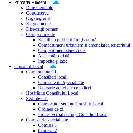
Primăria Vlădeni
Date Generale
Conducerea
Organigramă
Regulamente
Dispoziții primar
Compartimente
Relații cu publicul / registratură
Compartiment urbanism și amenajarea teritoriului
Compartiment stare civilă
Asistență socială
Impozite și taxe
Consiliul Local
Componența CL
Consilieri locali
Comisiile de Specialitate
Rapoarte activitate consilieri
Hotărârile Consiliului Local
Ședințe CL
Convocator ședințe Consiliu Local
Ordinea de zi
Proces verbal ședințe Consiliul Local
Comisii de specialitate
Comisia 1
Comisia 2