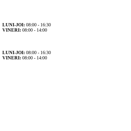
Orar
Program de funcționare
LUNI-JOI:
08:00 - 16:30
VINERI:
08:00 - 14:00
Program cu publicul
LUNI-JOI:
08:00 - 16:30
VINERI:
08:00 - 14:00