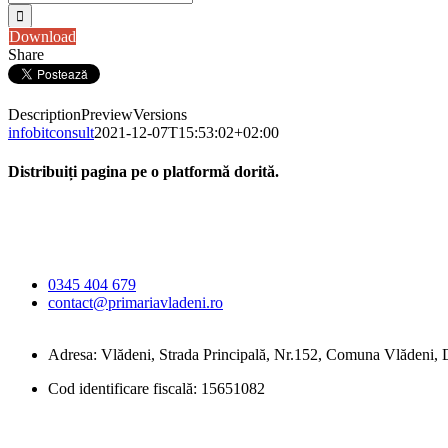
Download
Share
Description
Preview
Versions
infobitconsult
2021-12-07T15:53:02+02:00
Distribuiți pagina pe o platformă dorită.
Facebook
X
LinkedIn
WhatsApp
E-
Primăria Comunei
mail:
Vlădeni
0345 404 679
contact@primariavladeni.ro
Adresa: Vlădeni, Strada Principală, Nr.152, Comuna Vlădeni
Cod identificare fiscală: 15651082