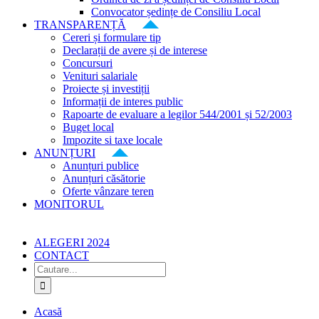
Convocator ședințe de Consiliu Local
TRANSPARENȚĂ
Cereri și formulare tip
Declarații de avere și de interese
Concursuri
Venituri salariale
Proiecte și investiții
Informații de interes public
Rapoarte de evaluare a legilor 544/2001 și 52/2003
Buget local
Impozite si taxe locale
ANUNȚURI
Anunțuri publice
Anunțuri căsătorie
Oferte vânzare teren
MONITORUL
ALEGERI 2024
CONTACT
Cautare...
Acasă