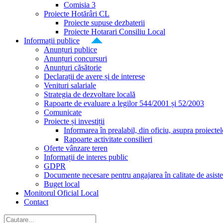
Comisia 3
Proiecte Hotărâri CL
Proiecte supuse dezbaterii
Proiecte Hotarari Consiliu Local
Informații publice
Anunțuri publice
Anunțuri concursuri
Anunțuri căsătorie
Declarații de avere și de interese
Venituri salariale
Strategia de dezvoltare locală
Rapoarte de evaluare a legilor 544/2001 și 52/2003
Comunicate
Proiecte și investiții
Informarea în prealabil, din oficiu, asupra proiecte
Rapoarte activitate consilieri
Oferte vânzare teren
Informații de interes public
GDPR
Documente necesare pentru angajarea în calitate de asiste
Buget local
Monitorul Oficial Local
Contact
Cautare...