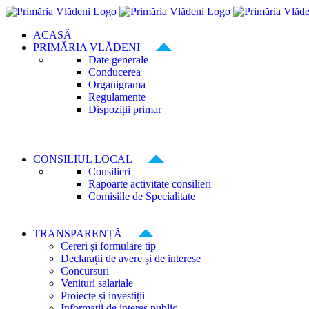
Skip
to
ACASĂ
content
PRIMĂRIA VLĂDENI
Date generale
Conducerea
Organigrama
Regulamente
Dispoziții primar
CONSILIUL LOCAL
Consilieri
Rapoarte activitate consilieri
Comisiile de Specialitate
TRANSPARENȚĂ
Cereri și formulare tip
Declarații de avere și de interese
Concursuri
Venituri salariale
Proiecte și investiții
Informații de interes public