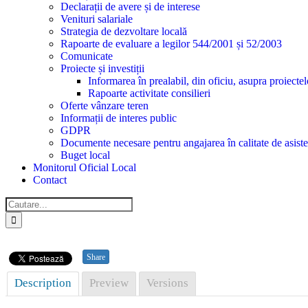
Declarații de avere și de interese
Venituri salariale
Strategia de dezvoltare locală
Rapoarte de evaluare a legilor 544/2001 și 52/2003
Comunicate
Proiecte și investiții
Informarea în prealabil, din oficiu, asupra proiecte
Rapoarte activitate consilieri
Oferte vânzare teren
Informații de interes public
GDPR
Documente necesare pentru angajarea în calitate de asiste
Buget local
Monitorul Oficial Local
Contact
Cautare...
Share
Description
Preview
Versions