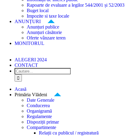
Rapoarte de evaluare a legilor 544/2001 și 52/2003
Buget local
Impozite si taxe locale
ANUNȚURI
Anunțuri publice
Anunțuri căsătorie
Oferte vânzare teren
MONITORUL
ALEGERI 2024
CONTACT
Cautare...
Acasă
Primăria Vlădeni
Date Generale
Conducerea
Organigramă
Regulamente
Dispoziții primar
Compartimente
Relații cu publicul / registratură