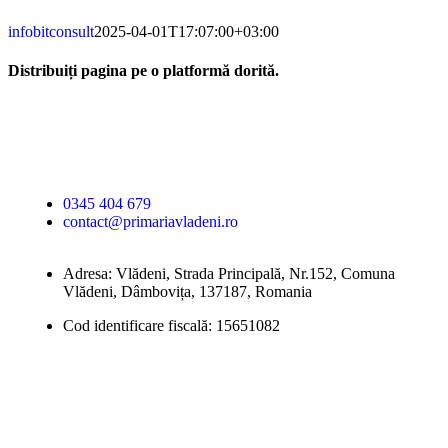
infobitconsult
2025-04-01T17:07:00+03:00
Distribuiți pagina pe o platformă dorită.
Facebook
X
LinkedIn
WhatsApp
E-
mail:
Primăria Comunei
Vlădeni
0345 404 679
contact@primariavladeni.ro
Adresa: Vlădeni, Strada Principală, Nr.152, Comuna
Vlădeni, Dâmbovița, 137187, Romania
Cod identificare fiscală: 15651082