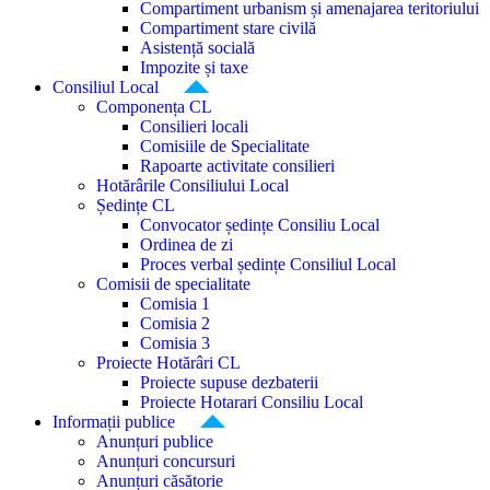
Compartiment urbanism și amenajarea teritoriului
Compartiment stare civilă
Asistență socială
Impozite și taxe
Consiliul Local
Componența CL
Consilieri locali
Comisiile de Specialitate
Rapoarte activitate consilieri
Hotărârile Consiliului Local
Ședințe CL
Convocator ședințe Consiliu Local
Ordinea de zi
Proces verbal ședințe Consiliul Local
Comisii de specialitate
Comisia 1
Comisia 2
Comisia 3
Proiecte Hotărâri CL
Proiecte supuse dezbaterii
Proiecte Hotarari Consiliu Local
Informații publice
Anunțuri publice
Anunțuri concursuri
Anunțuri căsătorie