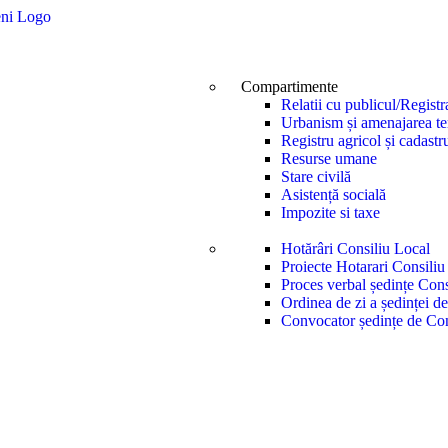
Compartimente
Relatii cu publicul/Registr
Urbanism și amenajarea ter
Registru agricol și cadastr
Resurse umane
Stare civilă
Asistență socială
Impozite si taxe
Hotărâri Consiliu Local
Proiecte Hotarari Consiliu
Proces verbal ședințe Cons
Ordinea de zi a ședinței d
Convocator ședințe de Con