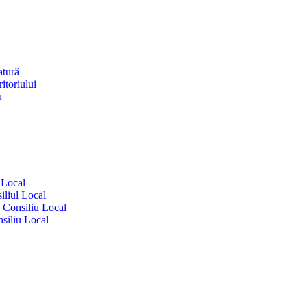
atură
itoriului
u
 Local
iliul Local
e Consiliu Local
siliu Local