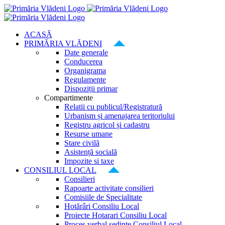
Skip
to
content
ACASĂ
PRIMĂRIA VLĂDENI
Date generale
Conducerea
Organigrama
Regulamente
Dispoziții primar
Compartimente
Relatii cu publicul/Registratură
Urbanism și amenajarea teritoriului
Registru agricol și cadastru
Resurse umane
Stare civilă
Asistență socială
Impozite si taxe
CONSILIUL LOCAL
Consilieri
Rapoarte activitate consilieri
Comisiile de Specialitate
Hotărâri Consiliu Local
Proiecte Hotarari Consiliu Local
Proces verbal ședințe Consiliul Local