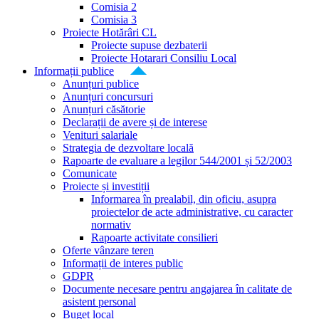
Comisia 2
Comisia 3
Proiecte Hotărâri CL
Proiecte supuse dezbaterii
Proiecte Hotarari Consiliu Local
Informații publice
Anunțuri publice
Anunțuri concursuri
Anunțuri căsătorie
Declarații de avere și de interese
Venituri salariale
Strategia de dezvoltare locală
Rapoarte de evaluare a legilor 544/2001 și 52/2003
Comunicate
Proiecte și investiții
Informarea în prealabil, din oficiu, asupra
proiectelor de acte administrative, cu caracter
normativ
Rapoarte activitate consilieri
Oferte vânzare teren
Informații de interes public
GDPR
Documente necesare pentru angajarea în calitate de
asistent personal
Buget local