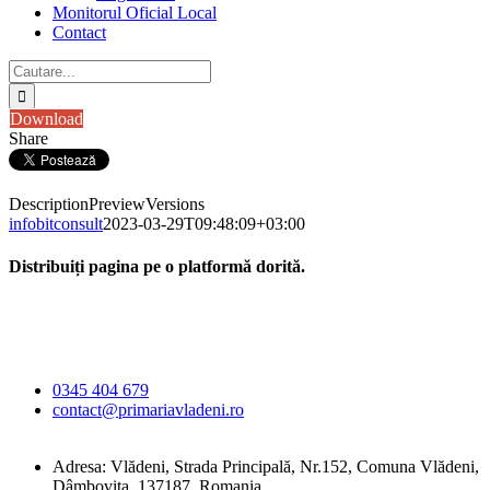
Monitorul Oficial Local
Contact
Cautare...
Download
Share
Description
Preview
Versions
infobitconsult
2023-03-29T09:48:09+03:00
Distribuiți pagina pe o platformă dorită.
Facebook
X
LinkedIn
WhatsApp
E-
Primăria Comunei
mail:
Vlădeni
0345 404 679
contact@primariavladeni.ro
Adresa: Vlădeni, Strada Principală, Nr.152, Comuna Vlădeni,
Dâmbovița, 137187, Romania