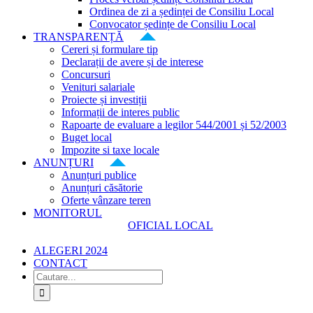
Ordinea de zi a ședinței de Consiliu Local
Convocator ședințe de Consiliu Local
TRANSPARENȚĂ
Cereri și formulare tip
Declarații de avere și de interese
Concursuri
Venituri salariale
Proiecte și investiții
Informații de interes public
Rapoarte de evaluare a legilor 544/2001 și 52/2003
Buget local
Impozite si taxe locale
ANUNȚURI
Anunțuri publice
Anunțuri căsătorie
Oferte vânzare teren
MONITORUL
OFICIAL LOCAL
ALEGERI 2024
CONTACT
Cautare...