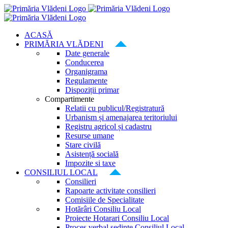
Skip
to
content
ACASĂ
PRIMĂRIA VLĂDENI
Date generale
Conducerea
Organigrama
Regulamente
Dispoziții primar
Compartimente
Relatii cu publicul/Registratură
Urbanism și amenajarea teritoriului
Registru agricol și cadastru
Resurse umane
Stare civilă
Asistență socială
Impozite si taxe
CONSILIUL LOCAL
Consilieri
Rapoarte activitate consilieri
Comisiile de Specialitate
Hotărâri Consiliu Local
Proiecte Hotarari Consiliu Local
Proces verbal ședințe Consiliul Local