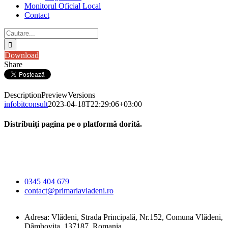
Monitorul Oficial Local
Contact
Cautare...
Download
Share
Description
Preview
Versions
infobitconsult
2023-04-18T22:29:06+03:00
Distribuiți pagina pe o platformă dorită.
Facebook
X
LinkedIn
WhatsApp
E-
Primăria Comunei
mail:
Vlădeni
0345 404 679
contact@primariavladeni.ro
Adresa: Vlădeni, Strada Principală, Nr.152, Comuna Vlădeni,
Dâmbovița, 137187, Romania