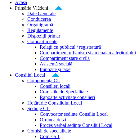
Acasă
Primăria Vlădeni
Date Generale
Conducerea
Organigramă
Regulamente
Dispoziții primar
Compartimente
Relații cu publicul / registratură
Compartiment urbanism și amenajarea teritoriului
Compartiment stare civilă
Asistență socială
Impozite și taxe
Consiliul Local
Componența CL
Consilieri locali
Comisiile de Specialitate
Rapoarte activitate consilieri
Hotărârile Consiliului Local
Ședințe CL
Convocator ședințe Consiliu Local
Ordinea de zi
Proces verbal ședințe Consiliul Local
Comisii de specialitate
Comisia 1