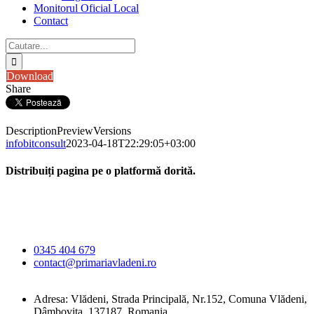
Monitorul Oficial Local
Contact
Cautare...
Download
Share
Description
Preview
Versions
infobitconsult
2023-04-18T22:29:05+03:00
Distribuiți pagina pe o platformă dorită.
Facebook
X
LinkedIn
WhatsApp
E-
Primăria Comunei
mail:
Vlădeni
0345 404 679
contact@primariavladeni.ro
Adresa: Vlădeni, Strada Principală, Nr.152, Comuna Vlădeni,
Dâmbovița, 137187, Romania