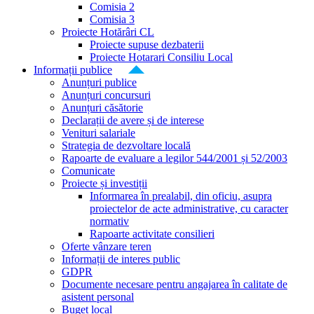
Comisia 2
Comisia 3
Proiecte Hotărâri CL
Proiecte supuse dezbaterii
Proiecte Hotarari Consiliu Local
Informații publice
Anunțuri publice
Anunțuri concursuri
Anunțuri căsătorie
Declarații de avere și de interese
Venituri salariale
Strategia de dezvoltare locală
Rapoarte de evaluare a legilor 544/2001 și 52/2003
Comunicate
Proiecte și investiții
Informarea în prealabil, din oficiu, asupra
proiectelor de acte administrative, cu caracter
normativ
Rapoarte activitate consilieri
Oferte vânzare teren
Informații de interes public
GDPR
Documente necesare pentru angajarea în calitate de
asistent personal
Buget local