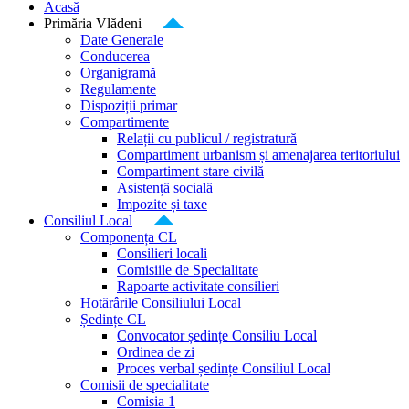
Acasă
Primăria Vlădeni
Date Generale
Conducerea
Organigramă
Regulamente
Dispoziții primar
Compartimente
Relații cu publicul / registratură
Compartiment urbanism și amenajarea teritoriului
Compartiment stare civilă
Asistență socială
Impozite și taxe
Consiliul Local
Componența CL
Consilieri locali
Comisiile de Specialitate
Rapoarte activitate consilieri
Hotărârile Consiliului Local
Ședințe CL
Convocator ședințe Consiliu Local
Ordinea de zi
Proces verbal ședințe Consiliul Local
Comisii de specialitate
Comisia 1