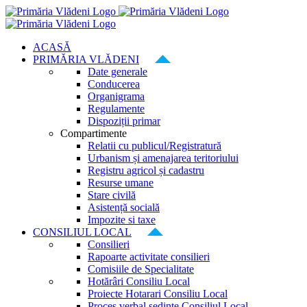
Skip
to
content
ACASĂ
PRIMĂRIA VLĂDENI
Date generale
Conducerea
Organigrama
Regulamente
Dispoziții primar
Compartimente
Relatii cu publicul/Registratură
Urbanism și amenajarea teritoriului
Registru agricol și cadastru
Resurse umane
Stare civilă
Asistență socială
Impozite si taxe
CONSILIUL LOCAL
Consilieri
Rapoarte activitate consilieri
Comisiile de Specialitate
Hotărâri Consiliu Local
Proiecte Hotarari Consiliu Local
Proces verbal ședințe Consiliul Local