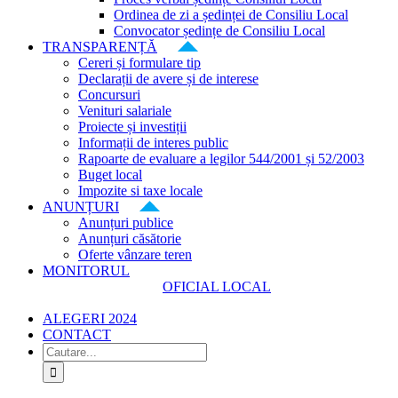
Ordinea de zi a ședinței de Consiliu Local
Convocator ședințe de Consiliu Local
TRANSPARENȚĂ
Cereri și formulare tip
Declarații de avere și de interese
Concursuri
Venituri salariale
Proiecte și investiții
Informații de interes public
Rapoarte de evaluare a legilor 544/2001 și 52/2003
Buget local
Impozite si taxe locale
ANUNȚURI
Anunțuri publice
Anunțuri căsătorie
Oferte vânzare teren
MONITORUL
OFICIAL LOCAL
ALEGERI 2024
CONTACT
Cautare...