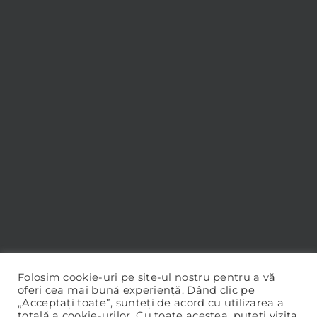
Folosim cookie-uri pe site-ul nostru pentru a vă
oferi cea mai bună experiență. Dând clic pe
„Acceptați toate”, sunteți de acord cu utilizarea a
totală a cookie-urilor. Cu toate acestea, puteți vizita