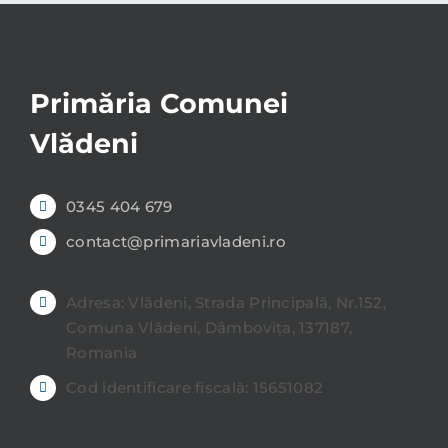
Primăria Comunei
Vlădeni
0345 404 679
contact@primariavladeni.ro
Adresa: Vlădeni, Strada Principală, Nr.152,
Comuna Vlădeni, Dâmbovița, 137187,
Romania
Cod identificare fiscală: 15651082