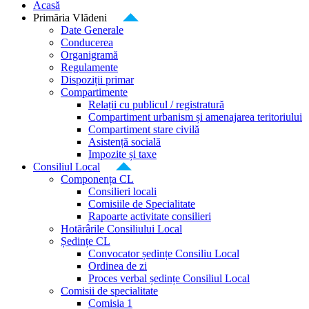
Acasă
Primăria Vlădeni
Date Generale
Conducerea
Organigramă
Regulamente
Dispoziții primar
Compartimente
Relații cu publicul / registratură
Compartiment urbanism și amenajarea teritoriului
Compartiment stare civilă
Asistență socială
Impozite și taxe
Consiliul Local
Componența CL
Consilieri locali
Comisiile de Specialitate
Rapoarte activitate consilieri
Hotărârile Consiliului Local
Ședințe CL
Convocator ședințe Consiliu Local
Ordinea de zi
Proces verbal ședințe Consiliul Local
Comisii de specialitate
Comisia 1