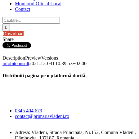
Monitorul Oficial Local
Contact
Cautare...
Download
Share
Description
Preview
Versions
infobitconsult
2021-12-09T10:39:53+02:00
Distribuiți pagina pe o platformă dorită.
Facebook
X
LinkedIn
WhatsApp
E-
Primăria Comunei
mail:
Vlădeni
0345 404 679
contact@primariavladeni.ro
Adresa: Vlădeni, Strada Principală, Nr.152, Comuna Vlădeni,
Dâmbovița, 137187, Romania