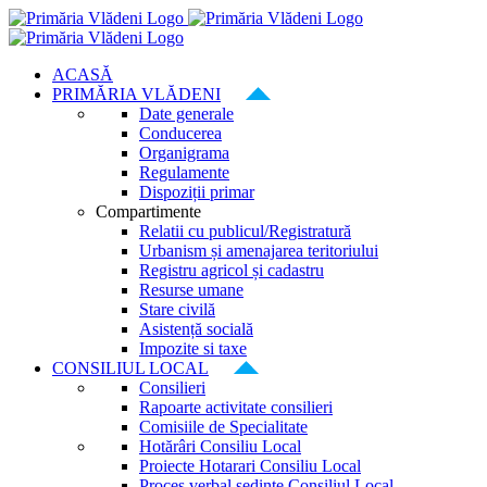
Skip
to
content
ACASĂ
PRIMĂRIA VLĂDENI
Date generale
Conducerea
Organigrama
Regulamente
Dispoziții primar
Compartimente
Relatii cu publicul/Registratură
Urbanism și amenajarea teritoriului
Registru agricol și cadastru
Resurse umane
Stare civilă
Asistență socială
Impozite si taxe
CONSILIUL LOCAL
Consilieri
Rapoarte activitate consilieri
Comisiile de Specialitate
Hotărâri Consiliu Local
Proiecte Hotarari Consiliu Local
Proces verbal ședințe Consiliul Local