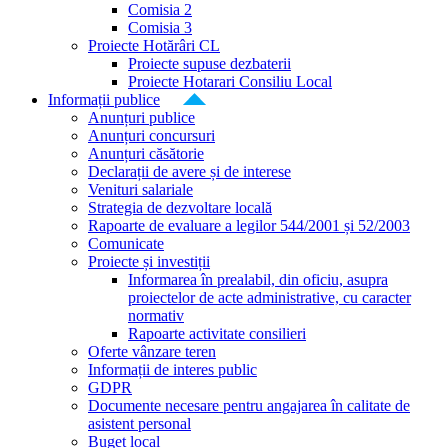
Comisia 2
Comisia 3
Proiecte Hotărâri CL
Proiecte supuse dezbaterii
Proiecte Hotarari Consiliu Local
Informații publice
Anunțuri publice
Anunțuri concursuri
Anunțuri căsătorie
Declarații de avere și de interese
Venituri salariale
Strategia de dezvoltare locală
Rapoarte de evaluare a legilor 544/2001 și 52/2003
Comunicate
Proiecte și investiții
Informarea în prealabil, din oficiu, asupra
proiectelor de acte administrative, cu caracter
normativ
Rapoarte activitate consilieri
Oferte vânzare teren
Informații de interes public
GDPR
Documente necesare pentru angajarea în calitate de
asistent personal
Buget local