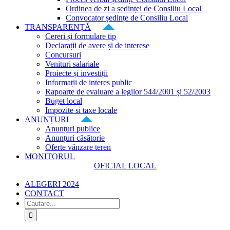
Ordinea de zi a ședinței de Consiliu Local
Convocator ședințe de Consiliu Local
TRANSPARENȚĂ
Cereri și formulare tip
Declarații de avere și de interese
Concursuri
Venituri salariale
Proiecte și investiții
Informații de interes public
Rapoarte de evaluare a legilor 544/2001 și 52/2003
Buget local
Impozite si taxe locale
ANUNȚURI
Anunțuri publice
Anunțuri căsătorie
Oferte vânzare teren
MONITORUL
OFICIAL LOCAL
ALEGERI 2024
CONTACT
Cautare...