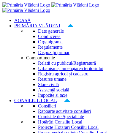
Skip
to
content
ACASĂ
PRIMĂRIA VLĂDENI
Date generale
Conducerea
Organigrama
Regulamente
Dispoziții primar
Compartimente
Relatii cu publicul/Registratură
Urbanism și amenajarea teritoriului
Registru agricol și cadastru
Resurse umane
Stare civilă
Asistență socială
Impozite si taxe
CONSILIUL LOCAL
Consilieri
Rapoarte activitate consilieri
Comisiile de Specialitate
Hotărâri Consiliu Local
Proiecte Hotarari Consiliu Local
Proces verbal ședințe Consiliul Local