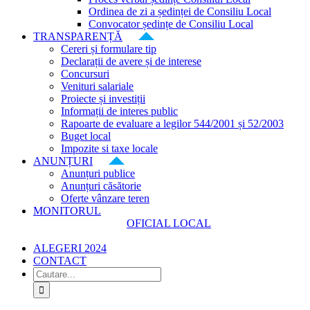
Ordinea de zi a ședinței de Consiliu Local
Convocator ședințe de Consiliu Local
TRANSPARENȚĂ
Cereri și formulare tip
Declarații de avere și de interese
Concursuri
Venituri salariale
Proiecte și investiții
Informații de interes public
Rapoarte de evaluare a legilor 544/2001 și 52/2003
Buget local
Impozite si taxe locale
ANUNȚURI
Anunțuri publice
Anunțuri căsătorie
Oferte vânzare teren
MONITORUL
OFICIAL LOCAL
ALEGERI 2024
CONTACT
Cautare...