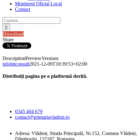
Monitorul Oficial Local
Contact
Cautare...
Download
Share
Description
Preview
Versions
infobitconsult
2021-12-09T10:39:53+02:00
Distribuiți pagina pe o platformă dorită.
Facebook
X
LinkedIn
WhatsApp
E-
Primăria Comunei
mail:
Vlădeni
0345 404 679
contact@primariavladeni.ro
Adresa: Vlădeni, Strada Principală, Nr.152, Comuna Vlădeni,
Dâmbovița, 137187, Romania