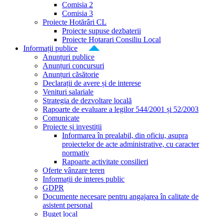
Comisia 2
Comisia 3
Proiecte Hotărâri CL
Proiecte supuse dezbaterii
Proiecte Hotarari Consiliu Local
Informații publice
Anunțuri publice
Anunțuri concursuri
Anunțuri căsătorie
Declarații de avere și de interese
Venituri salariale
Strategia de dezvoltare locală
Rapoarte de evaluare a legilor 544/2001 și 52/2003
Comunicate
Proiecte și investiții
Informarea în prealabil, din oficiu, asupra
proiectelor de acte administrative, cu caracter
normativ
Rapoarte activitate consilieri
Oferte vânzare teren
Informații de interes public
GDPR
Documente necesare pentru angajarea în calitate de
asistent personal
Buget local