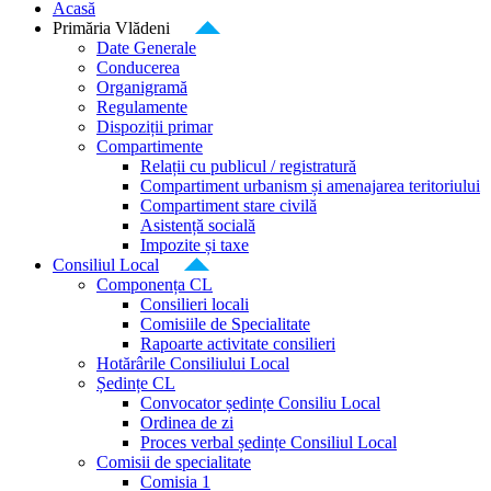
Acasă
Primăria Vlădeni
Date Generale
Conducerea
Organigramă
Regulamente
Dispoziții primar
Compartimente
Relații cu publicul / registratură
Compartiment urbanism și amenajarea teritoriului
Compartiment stare civilă
Asistență socială
Impozite și taxe
Consiliul Local
Componența CL
Consilieri locali
Comisiile de Specialitate
Rapoarte activitate consilieri
Hotărârile Consiliului Local
Ședințe CL
Convocator ședințe Consiliu Local
Ordinea de zi
Proces verbal ședințe Consiliul Local
Comisii de specialitate
Comisia 1