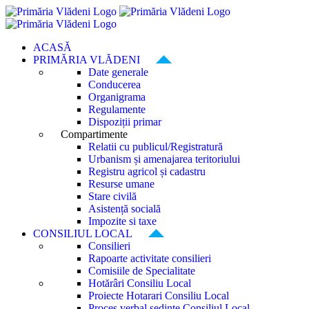
Skip
to
content
ACASĂ
PRIMĂRIA VLĂDENI
Date generale
Conducerea
Organigrama
Regulamente
Dispoziții primar
Compartimente
Relatii cu publicul/Registratură
Urbanism și amenajarea teritoriului
Registru agricol și cadastru
Resurse umane
Stare civilă
Asistență socială
Impozite si taxe
CONSILIUL LOCAL
Consilieri
Rapoarte activitate consilieri
Comisiile de Specialitate
Hotărâri Consiliu Local
Proiecte Hotarari Consiliu Local
Proces verbal ședințe Consiliul Local