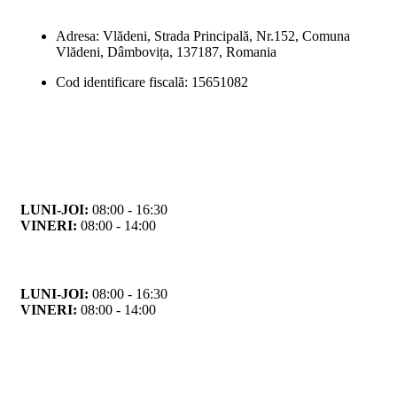
Adresa: Vlădeni, Strada Principală, Nr.152, Comuna
Vlădeni, Dâmbovița, 137187, Romania
Cod identificare fiscală: 15651082
Orar
Program de funcționare
LUNI-JOI:
08:00 - 16:30
VINERI:
08:00 - 14:00
Program cu publicul
LUNI-JOI:
08:00 - 16:30
VINERI:
08:00 - 14:00