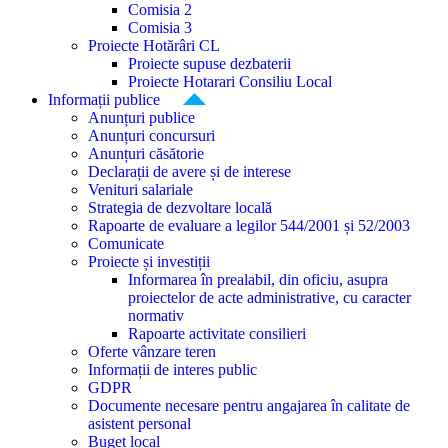
Comisia 2
Comisia 3
Proiecte Hotărâri CL
Proiecte supuse dezbaterii
Proiecte Hotarari Consiliu Local
Informații publice
Anunțuri publice
Anunțuri concursuri
Anunțuri căsătorie
Declarații de avere și de interese
Venituri salariale
Strategia de dezvoltare locală
Rapoarte de evaluare a legilor 544/2001 și 52/2003
Comunicate
Proiecte și investiții
Informarea în prealabil, din oficiu, asupra
proiectelor de acte administrative, cu caracter
normativ
Rapoarte activitate consilieri
Oferte vânzare teren
Informații de interes public
GDPR
Documente necesare pentru angajarea în calitate de
asistent personal
Buget local