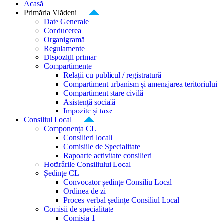
Acasă
Primăria Vlădeni
Date Generale
Conducerea
Organigramă
Regulamente
Dispoziții primar
Compartimente
Relații cu publicul / registratură
Compartiment urbanism și amenajarea teritoriului
Compartiment stare civilă
Asistență socială
Impozite și taxe
Consiliul Local
Componența CL
Consilieri locali
Comisiile de Specialitate
Rapoarte activitate consilieri
Hotărârile Consiliului Local
Ședințe CL
Convocator ședințe Consiliu Local
Ordinea de zi
Proces verbal ședințe Consiliul Local
Comisii de specialitate
Comisia 1