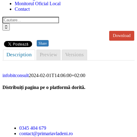
Monitorul Oficial Local
Contact
Cautare...
Download
Share
Description
Preview
Versions
infobitconsult
2024-02-01T14:06:00+02:00
Distribuiți pagina pe o platformă dorită.
Facebook
X
LinkedIn
WhatsApp
E-
mail:
Primăria Comunei
Vlădeni
0345 404 679
contact@primariavladeni.ro