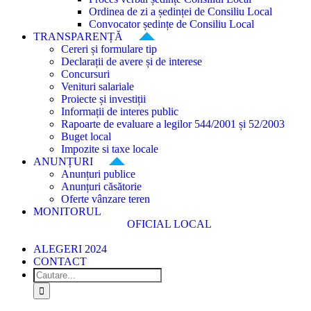
Ordinea de zi a ședinței de Consiliu Local
Convocator ședințe de Consiliu Local
TRANSPARENȚĂ
Cereri și formulare tip
Declarații de avere și de interese
Concursuri
Venituri salariale
Proiecte și investiții
Informații de interes public
Rapoarte de evaluare a legilor 544/2001 și 52/2003
Buget local
Impozite si taxe locale
ANUNȚURI
Anunțuri publice
Anunțuri căsătorie
Oferte vânzare teren
MONITORUL
OFICIAL LOCAL
ALEGERI 2024
CONTACT
Cautare...