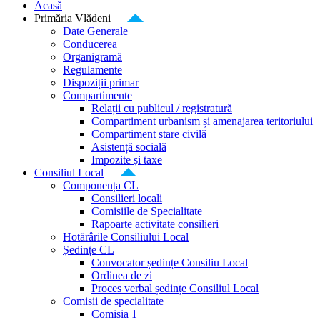
Acasă
Primăria Vlădeni
Date Generale
Conducerea
Organigramă
Regulamente
Dispoziții primar
Compartimente
Relații cu publicul / registratură
Compartiment urbanism și amenajarea teritoriului
Compartiment stare civilă
Asistență socială
Impozite și taxe
Consiliul Local
Componența CL
Consilieri locali
Comisiile de Specialitate
Rapoarte activitate consilieri
Hotărârile Consiliului Local
Ședințe CL
Convocator ședințe Consiliu Local
Ordinea de zi
Proces verbal ședințe Consiliul Local
Comisii de specialitate
Comisia 1