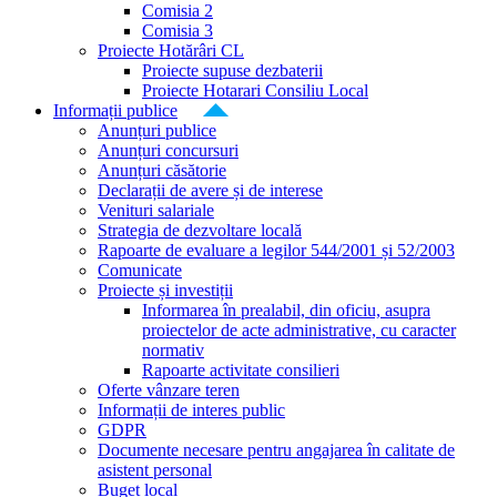
Comisia 2
Comisia 3
Proiecte Hotărâri CL
Proiecte supuse dezbaterii
Proiecte Hotarari Consiliu Local
Informații publice
Anunțuri publice
Anunțuri concursuri
Anunțuri căsătorie
Declarații de avere și de interese
Venituri salariale
Strategia de dezvoltare locală
Rapoarte de evaluare a legilor 544/2001 și 52/2003
Comunicate
Proiecte și investiții
Informarea în prealabil, din oficiu, asupra
proiectelor de acte administrative, cu caracter
normativ
Rapoarte activitate consilieri
Oferte vânzare teren
Informații de interes public
GDPR
Documente necesare pentru angajarea în calitate de
asistent personal
Buget local