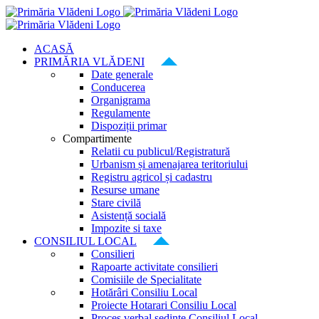
Skip
to
content
ACASĂ
PRIMĂRIA VLĂDENI
Date generale
Conducerea
Organigrama
Regulamente
Dispoziții primar
Compartimente
Relatii cu publicul/Registratură
Urbanism și amenajarea teritoriului
Registru agricol și cadastru
Resurse umane
Stare civilă
Asistență socială
Impozite si taxe
CONSILIUL LOCAL
Consilieri
Rapoarte activitate consilieri
Comisiile de Specialitate
Hotărâri Consiliu Local
Proiecte Hotarari Consiliu Local
Proces verbal ședințe Consiliul Local