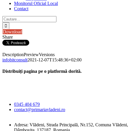
Monitorul Oficial Local
Contact
Cautare...
Download
Share
Description
Preview
Versions
infobitconsult
2021-12-07T15:48:36+02:00
Distribuiți pagina pe o platformă dorită.
Facebook
X
LinkedIn
WhatsApp
E-
Primăria Comunei
mail:
Vlădeni
0345 404 679
contact@primariavladeni.ro
Adresa: Vlădeni, Strada Principală, Nr.152, Comuna Vlădeni,
Dâmbovița, 137187, Romania