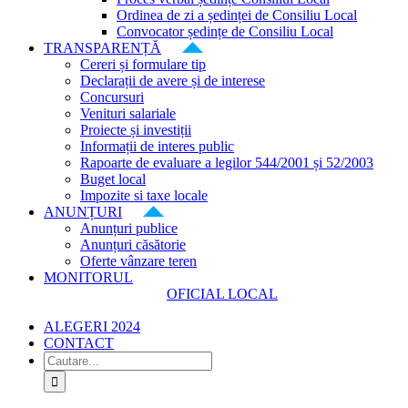
Ordinea de zi a ședinței de Consiliu Local
Convocator ședințe de Consiliu Local
TRANSPARENȚĂ
Cereri și formulare tip
Declarații de avere și de interese
Concursuri
Venituri salariale
Proiecte și investiții
Informații de interes public
Rapoarte de evaluare a legilor 544/2001 și 52/2003
Buget local
Impozite si taxe locale
ANUNȚURI
Anunțuri publice
Anunțuri căsătorie
Oferte vânzare teren
MONITORUL
OFICIAL LOCAL
ALEGERI 2024
CONTACT
Cautare...