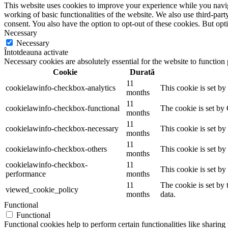
This website uses cookies to improve your experience while you navigat
working of basic functionalities of the website. We also use third-pa
consent. You also have the option to opt-out of these cookies. But op
Necessary
Necessary
Întotdeauna activate
Necessary cookies are absolutely essential for the website to function
Cookie
Durată
11
cookielawinfo-checkbox-analytics
This cookie is set b
months
11
cookielawinfo-checkbox-functional
The cookie is set by
months
11
cookielawinfo-checkbox-necessary
This cookie is set b
months
11
cookielawinfo-checkbox-others
This cookie is set b
months
cookielawinfo-checkbox-
11
This cookie is set b
performance
months
11
The cookie is set by
viewed_cookie_policy
months
data.
Functional
Functional
Functional cookies help to perform certain functionalities like sharing 