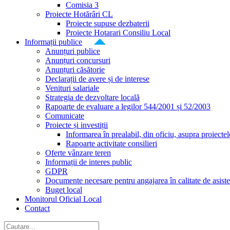
Comisia 3
Proiecte Hotărâri CL
Proiecte supuse dezbaterii
Proiecte Hotarari Consiliu Local
Informații publice
Anunțuri publice
Anunțuri concursuri
Anunțuri căsătorie
Declarații de avere și de interese
Venituri salariale
Strategia de dezvoltare locală
Rapoarte de evaluare a legilor 544/2001 și 52/2003
Comunicate
Proiecte și investiții
Informarea în prealabil, din oficiu, asupra proiecte
Rapoarte activitate consilieri
Oferte vânzare teren
Informații de interes public
GDPR
Documente necesare pentru angajarea în calitate de asiste
Buget local
Monitorul Oficial Local
Contact
Cautare...