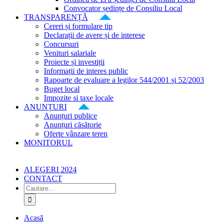
Convocator ședințe de Consiliu Local
TRANSPARENȚĂ
Cereri și formulare tip
Declarații de avere și de interese
Concursuri
Venituri salariale
Proiecte și investiții
Informații de interes public
Rapoarte de evaluare a legilor 544/2001 și 52/2003
Buget local
Impozite si taxe locale
ANUNȚURI
Anunțuri publice
Anunțuri căsătorie
Oferte vânzare teren
MONITORUL
ALEGERI 2024
CONTACT
Cautare...
Acasă