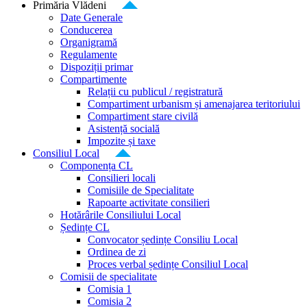
Primăria Vlădeni
Date Generale
Conducerea
Organigramă
Regulamente
Dispoziții primar
Compartimente
Relații cu publicul / registratură
Compartiment urbanism și amenajarea teritoriului
Compartiment stare civilă
Asistență socială
Impozite și taxe
Consiliul Local
Componența CL
Consilieri locali
Comisiile de Specialitate
Rapoarte activitate consilieri
Hotărârile Consiliului Local
Ședințe CL
Convocator ședințe Consiliu Local
Ordinea de zi
Proces verbal ședințe Consiliul Local
Comisii de specialitate
Comisia 1
Comisia 2