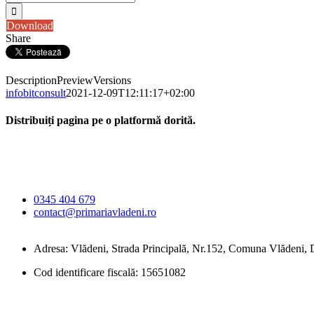
Download
Share
Description
Preview
Versions
infobitconsult
2021-12-09T12:11:17+02:00
Distribuiți pagina pe o platformă dorită.
Facebook
X
LinkedIn
WhatsApp
E-
Primăria Comunei
mail:
Vlădeni
0345 404 679
contact@primariavladeni.ro
Adresa: Vlădeni, Strada Principală, Nr.152, Comuna Vlădeni
Cod identificare fiscală: 15651082