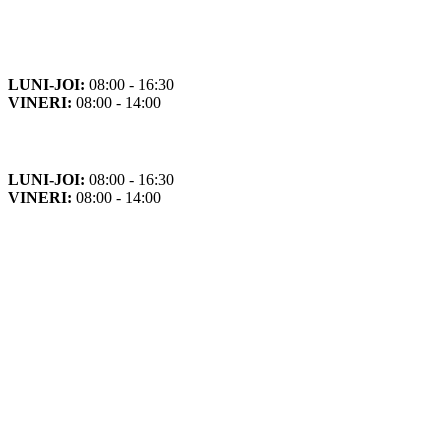
Orar
Program de funcționare
LUNI-JOI:
08:00 - 16:30
VINERI:
08:00 - 14:00
Program cu publicul
LUNI-JOI:
08:00 - 16:30
VINERI:
08:00 - 14:00