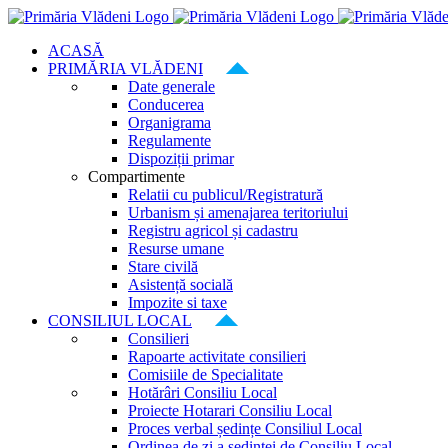
Skip
to
ACASĂ
content
PRIMĂRIA VLĂDENI
Date generale
Conducerea
Organigrama
Regulamente
Dispoziții primar
Compartimente
Relatii cu publicul/Registratură
Urbanism și amenajarea teritoriului
Registru agricol și cadastru
Resurse umane
Stare civilă
Asistență socială
Impozite si taxe
CONSILIUL LOCAL
Consilieri
Rapoarte activitate consilieri
Comisiile de Specialitate
Hotărâri Consiliu Local
Proiecte Hotarari Consiliu Local
Proces verbal ședințe Consiliul Local
Ordinea de zi a ședinței de Consiliu Local