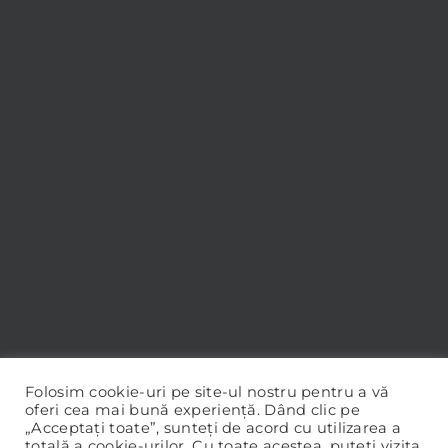
Folosim cookie-uri pe site-ul nostru pentru a vă
oferi cea mai bună experiență. Dând clic pe
„Acceptați toate”, sunteți de acord cu utilizarea a
totală a cookie-urilor. Cu toate acestea, puteți vizita