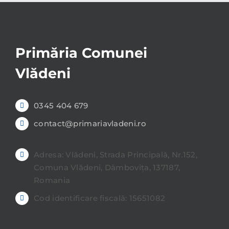
Primăria Comunei
Vlădeni
0345 404 679
contact@primariavladeni.ro
Adresa: Vlădeni, Strada Principală, Nr.152,
Comuna Vlădeni, Dâmbovița, 137187,
Romania
Cod identificare fiscală: 15651082