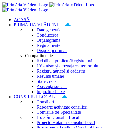
Skip
to
content
ACASĂ
PRIMĂRIA VLĂDENI
Date generale
Conducerea
Organigrama
Regulamente
Dispoziții primar
Compartimente
Relatii cu publicul/Registratură
Urbanism și amenajarea teritoriului
Registru agricol și cadastru
Resurse umane
Stare civilă
Asistență socială
Impozite si taxe
CONSILIUL LOCAL
Consilieri
Rapoarte activitate consilieri
Comisiile de Specialitate
Hotărâri Consiliu Local
Proiecte Hotarari Consiliu Local
Proces verbal ședințe Consiliul Local