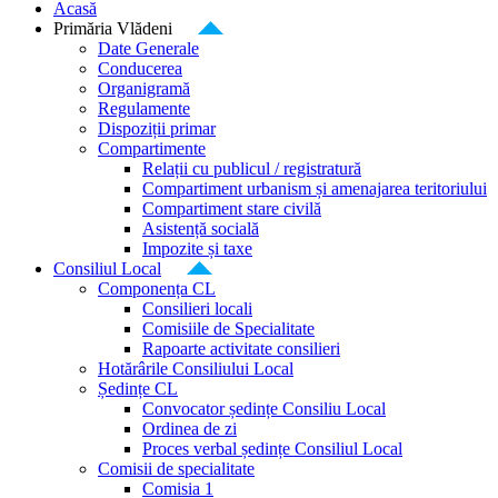
Acasă
Primăria Vlădeni
Date Generale
Conducerea
Organigramă
Regulamente
Dispoziții primar
Compartimente
Relații cu publicul / registratură
Compartiment urbanism și amenajarea teritoriului
Compartiment stare civilă
Asistență socială
Impozite și taxe
Consiliul Local
Componența CL
Consilieri locali
Comisiile de Specialitate
Rapoarte activitate consilieri
Hotărârile Consiliului Local
Ședințe CL
Convocator ședințe Consiliu Local
Ordinea de zi
Proces verbal ședințe Consiliul Local
Comisii de specialitate
Comisia 1