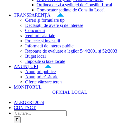
Ordinea de zi a ședinței de Consiliu Local
Convocator ședințe de Consiliu Local
TRANSPARENȚĂ
Cereri și formulare tip
Declarații de avere și de interese
Concursuri
Venituri salariale
Proiecte și investiții
Informații de interes public
Rapoarte de evaluare a legilor 544/2001 și 52/2003
Buget local
Impozite si taxe locale
ANUNȚURI
Anunțuri publice
Anunțuri căsătorie
Oferte vânzare teren
MONITORUL
OFICIAL LOCAL
ALEGERI 2024
CONTACT
Cautare...