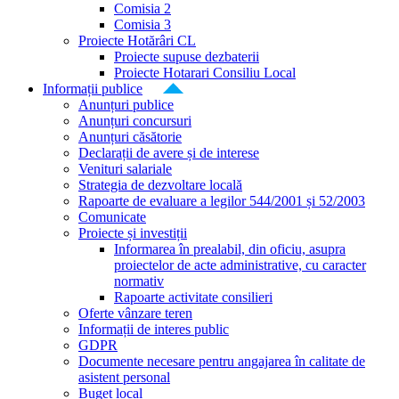
Comisia 2
Comisia 3
Proiecte Hotărâri CL
Proiecte supuse dezbaterii
Proiecte Hotarari Consiliu Local
Informații publice
Anunțuri publice
Anunțuri concursuri
Anunțuri căsătorie
Declarații de avere și de interese
Venituri salariale
Strategia de dezvoltare locală
Rapoarte de evaluare a legilor 544/2001 și 52/2003
Comunicate
Proiecte și investiții
Informarea în prealabil, din oficiu, asupra
proiectelor de acte administrative, cu caracter
normativ
Rapoarte activitate consilieri
Oferte vânzare teren
Informații de interes public
GDPR
Documente necesare pentru angajarea în calitate de
asistent personal
Buget local