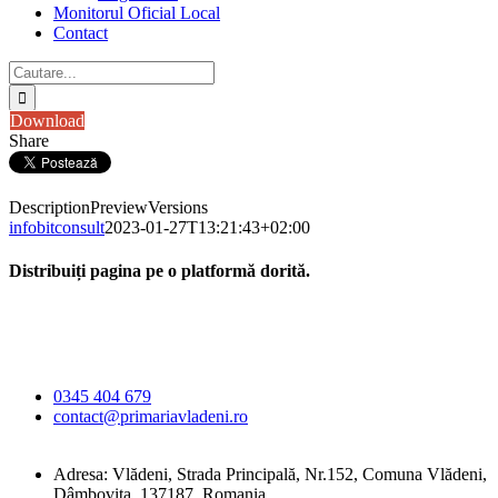
Monitorul Oficial Local
Contact
Cautare...
Download
Share
Description
Preview
Versions
infobitconsult
2023-01-27T13:21:43+02:00
Distribuiți pagina pe o platformă dorită.
Facebook
X
LinkedIn
WhatsApp
E-
Primăria Comunei
mail:
Vlădeni
0345 404 679
contact@primariavladeni.ro
Adresa: Vlădeni, Strada Principală, Nr.152, Comuna Vlădeni,
Dâmbovița, 137187, Romania