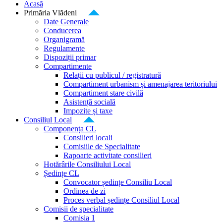
Acasă
Primăria Vlădeni
Date Generale
Conducerea
Organigramă
Regulamente
Dispoziții primar
Compartimente
Relații cu publicul / registratură
Compartiment urbanism și amenajarea teritoriului
Compartiment stare civilă
Asistență socială
Impozite și taxe
Consiliul Local
Componența CL
Consilieri locali
Comisiile de Specialitate
Rapoarte activitate consilieri
Hotărârile Consiliului Local
Ședințe CL
Convocator ședințe Consiliu Local
Ordinea de zi
Proces verbal ședințe Consiliul Local
Comisii de specialitate
Comisia 1