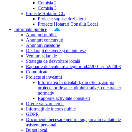
Comisia 2
Comisia 3
Proiecte Hotărâri CL
Proiecte supuse dezbaterii
Proiecte Hotarari Consiliu Local
Informații publice
Anunțuri publice
Anunțuri concursuri
Anunțuri căsătorie
Declarații de avere și de interese
Venituri salariale
Strategia de dezvoltare locală
Rapoarte de evaluare a legilor 544/2001 și 52/2003
Comunicate
Proiecte și investiții
Informarea în prealabil, din oficiu, asupra
proiectelor de acte administrative, cu caracter
normativ
Rapoarte activitate consilieri
Oferte vânzare teren
Informații de interes public
GDPR
Documente necesare pentru angajarea în calitate de
asistent personal
Buget local