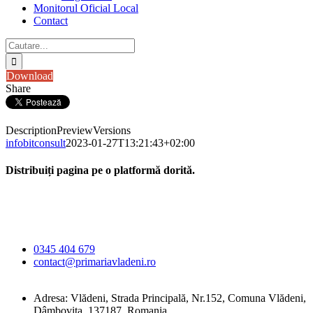
Monitorul Oficial Local
Contact
Cautare...
Download
Share
Description
Preview
Versions
infobitconsult
2023-01-27T13:21:43+02:00
Distribuiți pagina pe o platformă dorită.
Facebook
X
LinkedIn
WhatsApp
E-
Primăria Comunei
mail:
Vlădeni
0345 404 679
contact@primariavladeni.ro
Adresa: Vlădeni, Strada Principală, Nr.152, Comuna Vlădeni,
Dâmbovița, 137187, Romania