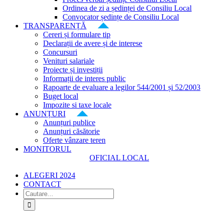
Ordinea de zi a ședinței de Consiliu Local
Convocator ședințe de Consiliu Local
TRANSPARENȚĂ
Cereri și formulare tip
Declarații de avere și de interese
Concursuri
Venituri salariale
Proiecte și investiții
Informații de interes public
Rapoarte de evaluare a legilor 544/2001 și 52/2003
Buget local
Impozite si taxe locale
ANUNȚURI
Anunțuri publice
Anunțuri căsătorie
Oferte vânzare teren
MONITORUL
OFICIAL LOCAL
ALEGERI 2024
CONTACT
Cautare...