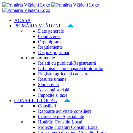
Skip
to
content
ACASĂ
PRIMĂRIA VLĂDENI
Date generale
Conducerea
Organigrama
Regulamente
Dispoziții primar
Compartimente
Relatii cu publicul/Registratură
Urbanism și amenajarea teritoriului
Registru agricol și cadastru
Resurse umane
Stare civilă
Asistență socială
Impozite si taxe
CONSILIUL LOCAL
Consilieri
Rapoarte activitate consilieri
Comisiile de Specialitate
Hotărâri Consiliu Local
Proiecte Hotarari Consiliu Local
Proces verbal ședințe Consiliul Local