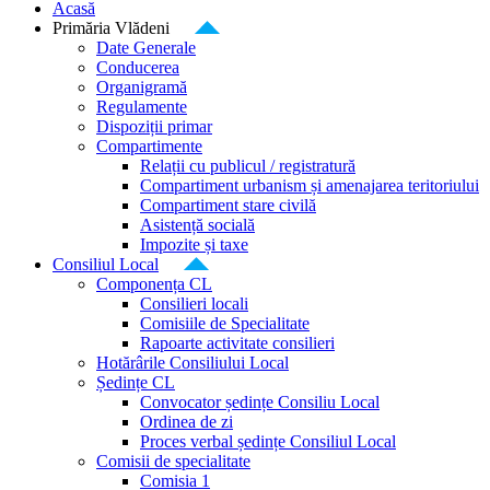
Acasă
Primăria Vlădeni
Date Generale
Conducerea
Organigramă
Regulamente
Dispoziții primar
Compartimente
Relații cu publicul / registratură
Compartiment urbanism și amenajarea teritoriului
Compartiment stare civilă
Asistență socială
Impozite și taxe
Consiliul Local
Componența CL
Consilieri locali
Comisiile de Specialitate
Rapoarte activitate consilieri
Hotărârile Consiliului Local
Ședințe CL
Convocator ședințe Consiliu Local
Ordinea de zi
Proces verbal ședințe Consiliul Local
Comisii de specialitate
Comisia 1