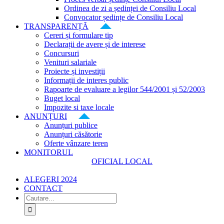
Ordinea de zi a ședinței de Consiliu Local
Convocator ședințe de Consiliu Local
TRANSPARENȚĂ
Cereri și formulare tip
Declarații de avere și de interese
Concursuri
Venituri salariale
Proiecte și investiții
Informații de interes public
Rapoarte de evaluare a legilor 544/2001 și 52/2003
Buget local
Impozite si taxe locale
ANUNȚURI
Anunțuri publice
Anunțuri căsătorie
Oferte vânzare teren
MONITORUL
OFICIAL LOCAL
ALEGERI 2024
CONTACT
Cautare...