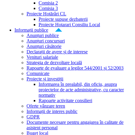
Comisia 2
Comisia 3
Proiecte Hotărâri CL
Proiecte supuse dezbaterii
Proiecte Hotarari Consiliu Local
Informații publice
Anunțuri publice
Anunțuri concursuri
Anunțuri căsătorie
Declarații de avere și de interese
Venituri salariale
Strategia de dezvoltare locală
Rapoarte de evaluare a legilor 544/2001 și 52/2003
Comunicate
Proiecte și investiții
Informarea în prealabil, din oficiu, asupra
proiectelor de acte administrative, cu caracter
normativ
Rapoarte activitate consilieri
Oferte vânzare teren
Informații de interes public
GDPR
Documente necesare pentru angajarea în calitate de
asistent personal
Buget local