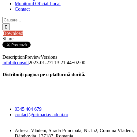
Monitorul Oficial Local
Contact
Cautare...
Download
Share
Description
Preview
Versions
infobitconsult
2023-01-27T13:21:44+02:00
Distribuiți pagina pe o platformă dorită.
Facebook
X
LinkedIn
WhatsApp
E-
Primăria Comunei
mail:
Vlădeni
0345 404 679
contact@primariavladeni.ro
Adresa: Vlădeni, Strada Principală, Nr.152, Comuna Vlădeni,
Dâmbovița, 137187, Romania