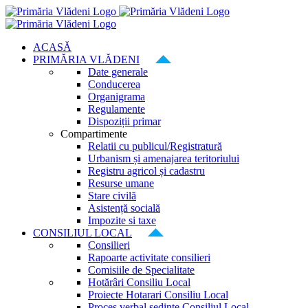
Skip
to
content
ACASĂ
PRIMĂRIA VLĂDENI
Date generale
Conducerea
Organigrama
Regulamente
Dispoziții primar
Compartimente
Relatii cu publicul/Registratură
Urbanism și amenajarea teritoriului
Registru agricol și cadastru
Resurse umane
Stare civilă
Asistență socială
Impozite si taxe
CONSILIUL LOCAL
Consilieri
Rapoarte activitate consilieri
Comisiile de Specialitate
Hotărâri Consiliu Local
Proiecte Hotarari Consiliu Local
Proces verbal ședințe Consiliul Local